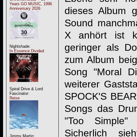
Years GO MUSIC, 1996
dieses Album g
Anniversary 2026
Sound manchma
X anhört ist k
geringer als Do
Nightshade:
In Essence Divided
zum Album beige
Song "Moral Di
weiterer Gaststa
Spiral Drive & Lord
SPOCK'S BEARD
Fascinator:
Reise
Songs das Drum
"Too Simple" 
Sicherlich s
Jimmy Martin: