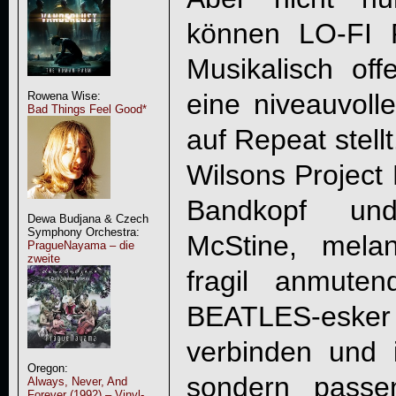
können
LO-FI
Musikalisch of
eine niveauvoll
Rowena Wise:
Bad Things Feel Good*
auf Repeat stell
Wilsons Project
Bandkopf un
Dewa Budjana & Czech
Symphony Orchestra:
McStine, melan
PragueNayama – die
zweite
fragil anmute
BEATLES-esk
verbinden und 
Oregon:
sondern passe
Always, Never, And
Forever (1992) – Vinyl-