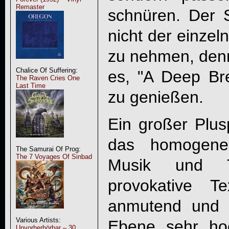
Remaster
schnüren. Der 
nicht der einzel
zu nehmen, denn
Chalice Of Suffering:
es, "
A Deep Br
The Raven Cries One
Last Time
zu genießen.
Ein großer Plusp
das homogene
The Samurai Of Prog:
The 7 Voyages Of Sinbad
Musik und Te
provokative Te
anmutend und si
Various Artists:
Ebene sehr ho
Unvorherhörbar – 30