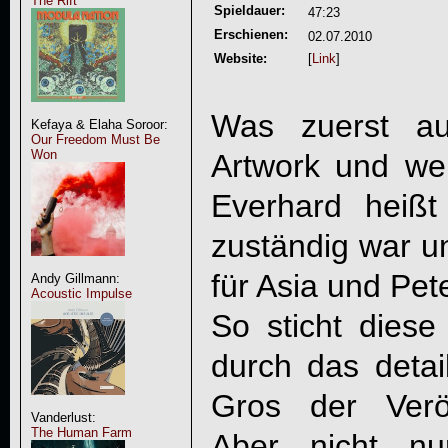
The Rift
Spieldauer:
47:23
Erschienen:
02.07.2010
Website:
[
Link
]
Was zuerst auf
Kefaya & Elaha Soroor:
Our Freedom Must Be
Won
Artwork und we
Everhard heiß
zuständig war u
für Asia und Pet
Andy Gillmann:
Acoustic Impulse
So sticht diese
durch das deta
Gros der Veröf
Vanderlust:
The Human Farm
Aber nicht nu