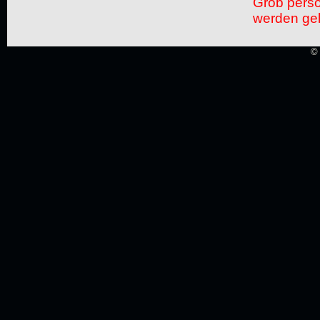
Grob pers
werden gel
© 