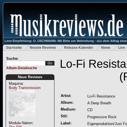
Lese-Empfehlung: O. USCHMANN: Mit Bitte um Verbreitung - aus dem Alltag eines
Startseite
Neuste Reviews
Release-Kalender
News
Live
Suche:
Lo-Fi Resist
Album-Detailsuche
(
Neue Reviews
Maquina:
Body Transmission
Artist:
Lo-Fi Resistance
Album:
A Deep Breath
Medium:
CD
Stil:
Progressive Rock
Modula Nation:
Label:
Eigenproduktion/Just Fo