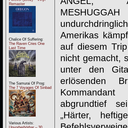
ANGEL, A
Remaster
MESHUGG
undurchdringlic
Amerikas kämp
Chalice Of Suffering:
auf diesem Trip
The Raven Cries One
Last Time
nicht gemacht, 
unter den Git
erlösenden B
The Samurai Of Prog:
The 7 Voyages Of Sinbad
Kommandant 
abgrundtief se
„Härter, heftig
Various Artists:
Befehlsverw
Unvorherhörbar – 30