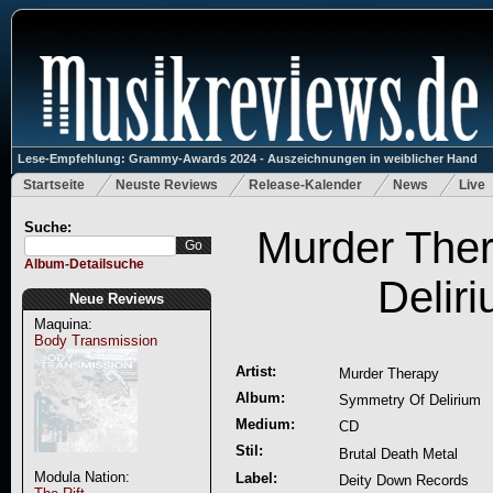
Lese-Empfehlung: Grammy-Awards 2024 - Auszeichnungen in weiblicher Hand
Startseite
Neuste Reviews
Release-Kalender
News
Live
Suche:
Murder The
Album-Detailsuche
Delir
Neue Reviews
Maquina:
Body Transmission
Artist:
Murder Therapy
Album:
Symmetry Of Delirium
Medium:
CD
Stil:
Brutal Death Metal
Modula Nation:
Label:
Deity Down Records