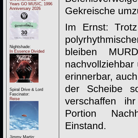
Years GO MUSIC, 1996
Gekreische umz
Anniversary 2026
Im Ernst: Trot
polyrhythmisc
Nightshade:
bleiben
MURD
In Essence Divided
nachvollziehbar
erinnerbar, auch
der Scheibe s
Spiral Drive & Lord
Fascinator:
verschaffen ih
Reise
Portion Nachh
Einstand.
Jimmy Martin: