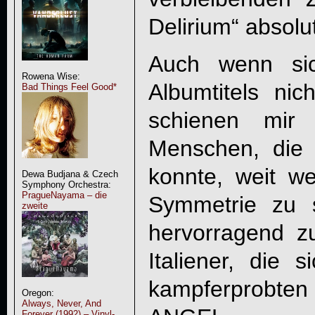
Delirium
“ absolu
Auch wenn si
Rowena Wise:
Albumtitels nich
Bad Things Feel Good*
schienen mir 
Menschen, die 
konnte, weit w
Dewa Budjana & Czech
Symphony Orchestra:
PragueNayama – die
Symmetrie zu 
zweite
hervorragend zu
Italiener, die 
kampferprob
Oregon:
Always, Never, And
Forever (1992) – Vinyl-