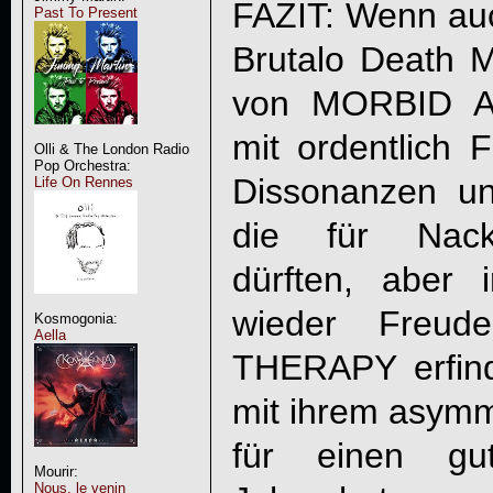
FAZIT: Wenn auc
Past To Present
Brutalo Death M
von MORBID A
mit ordentlich F
Olli & The London Radio
Pop Orchestra:
Dissonanzen un
Life On Rennes
die für Nack
dürften, aber
wieder Freud
Kosmogonia:
Aella
THERAPY
erfin
mit ihrem asymm
für einen gu
Mourir:
Nous, le venin