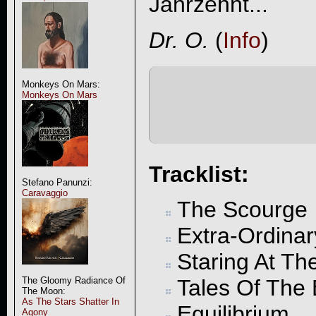
Jahrzehnt...
Dr. O.
(
Info
)
Monkeys On Mars:
Monkeys On Mars
Tracklist:
Stefano Panunzi:
Caravaggio
The Scourge
Extra-Ordinar
Staring At Th
The Gloomy Radiance Of
Tales Of The 
The Moon:
As The Stars Shatter In
Equilibrium
Agony