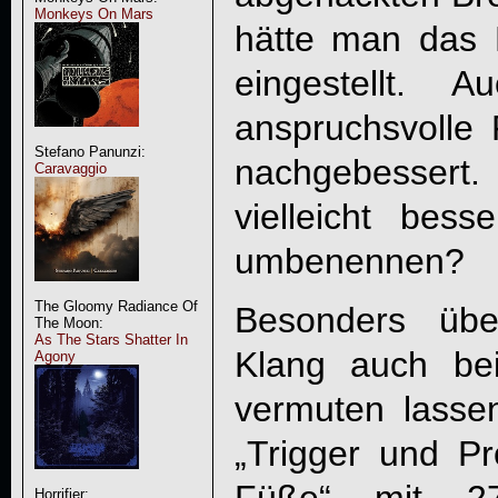
Monkeys On Mars
hätte man das 
eingestellt. 
anspruchsvolle 
Stefano Panunzi:
nachgebessert.
Caravaggio
vielleicht bes
umbenennen?
The Gloomy Radiance Of
Besonders übel
The Moon:
As The Stars Shatter In
Klang auch be
Agony
vermuten lasse
„Trigger und P
Horrifier: