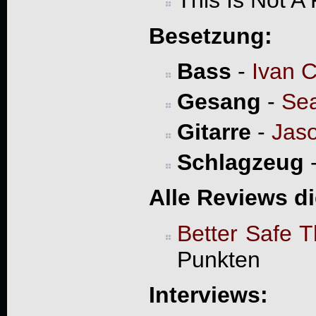
This Is Not A
Besetzung:
Bass
-
Ivan 
Gesang
-
Se
Gitarre
-
Jas
Schlagzeug
Alle Reviews d
Better Safe 
Punkten
Interviews: