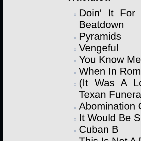
Doin' It For
Beatdown
Pyramids
Vengeful
You Know Me
When In Rom
(It Was A Lo
Texan Funera
Abomination 
It Would Be Sp
Cuban B