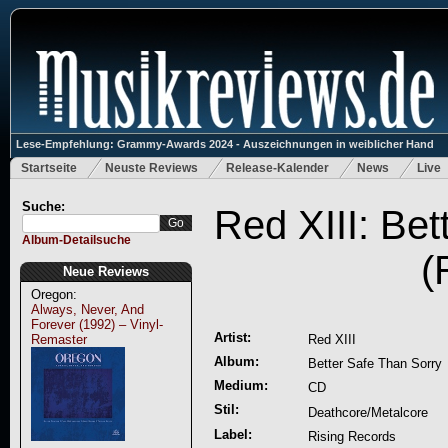
Lese-Empfehlung: Grammy-Awards 2024 - Auszeichnungen in weiblicher Hand
Startseite
Neuste Reviews
Release-Kalender
News
Live
Suche:
Red XIII: Bet
Album-Detailsuche
(
Neue Reviews
Oregon:
Always, Never, And
Forever (1992) – Vinyl-
Artist:
Remaster
Red XIII
Album:
Better Safe Than Sorry
Medium:
CD
Stil:
Deathcore/Metalcore
Label:
Rising Records