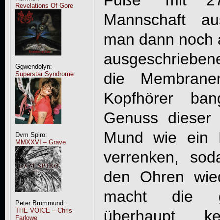
Füße“ mit 27
Revelations Of Gore
Mannschaft au
man dann noch a
ausgeschrieben
Ggwendolyn:
die Membrane
Superstar Syndrome
Kopfhörer b
Genuss dieser
Mund wie ein 
Dvm Spiro:
MMXXVI – Grave
verrenken, sod
den Ohren wied
macht die g
Peter Brummund:
THE VOICE – Chris
überhaupt k
Farlowe