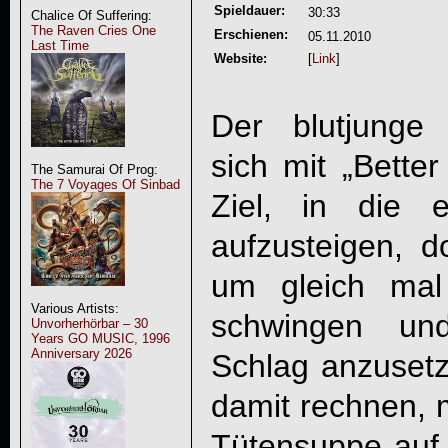
Spieldauer:
30:33
Chalice Of Suffering:
The Raven Cries One
Erschienen:
05.11.2010
Last Time
Website:
[
Link
]
Der blutjunge 
sich mit „
Better
The Samurai Of Prog:
The 7 Voyages Of Sinbad
Ziel, in die 
aufzusteigen, 
um gleich ma
Various Artists:
schwingen un
Unvorherhörbar – 30
Years GO MUSIC, 1996
Anniversary 2026
Schlag anzuset
damit rechnen, m
Tütensuppe auf 