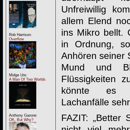
Unfreiwillig k
allem Elend no
ins Mikro bellt
Rob Harrison:
Overflow
in Ordnung, s
Anhören seiner S
Mund und Bl
Midge Ure:
Flüssigkeiten z
A Man Of Two Worlds
könnte es a
Lachanfälle sehr
FAZIT: „
Better 
Anthony Garone:
OK, But Why?
nicht viel mehr