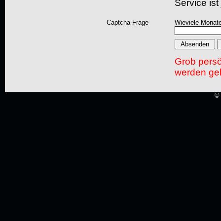
Service ist
Captcha-Frage
Wieviele Monate
Grob pers
werden gel
© 