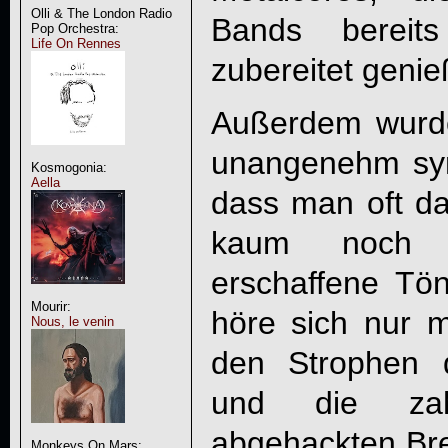
Olli & The London Radio
Bands bereits
Pop Orchestra:
Life On Rennes
zubereitet genie
Außerdem wurde
unangenehm synt
Kosmogonia:
Aella
dass man oft da
kaum noch 
erschaffene Tö
Mourir:
höre sich nur m
Nous, le venin
den Strophen 
und die zahl
abgehackten Brea
Monkeys On Mars: