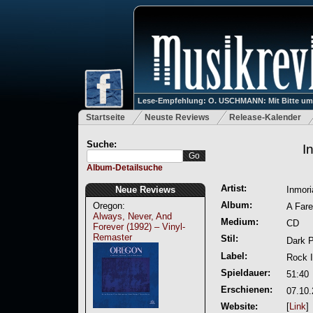
Lese-Empfehlung: O. USCHMANN: Mit Bitte um Ve
Startseite
Neuste Reviews
Release-Kalender
Suche:
I
Album-Detailsuche
Artist:
Neue Reviews
Inmori
Album:
Oregon:
A Fare
Always, Never, And
Medium:
CD
Forever (1992) – Vinyl-
Remaster
Stil:
Dark 
Label:
Rock I
Spieldauer:
51:40
Erschienen:
07.10.
Website:
[
Link
]