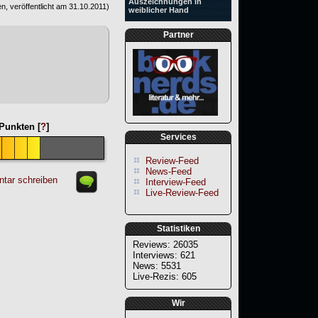
Auszeichnungen in
n, veröffentlicht am
31.10.2011
)
weiblicher Hand
Partner
Punkten [
?
]
Services
Review-Feed
News-Feed
tar schreiben
Interview-Feed
Live-Review-Feed
Statistiken
Reviews: 26035
Interviews: 621
News: 5531
Live-Rezis: 605
Wir