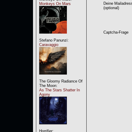
Deine Mailadres
Monkeys On Mars
(optional)
Captcha-Frage
Stefano Panunzi:
Caravaggio
The Gloomy Radiance Of
The Moon:
As The Stars Shatter In
Agony
Horrifier: