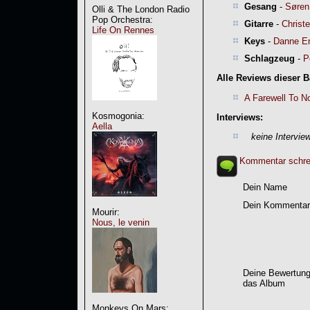
Gesang
-
Søren
Olli & The London Radio
Pop Orchestra:
Gitarre
-
Christ
Life On Rennes
Keys
-
Danne Er
Schlagzeug
-
P
Alle Reviews dieser 
A Farewell To No
Kosmogonia:
Interviews:
Aella
keine Intervie
Kommentar schre
Dein Name
Dein Kommentar
Mourir:
Nous, le venin
Deine Bewertung
das Album
Monkeys On Mars: