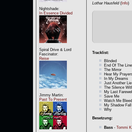
Lothar Hausfeld
(
Info
)
Nightshade:
In Essence Divided
Spiral Drive & Lord
Tracklist:
Fascinator:
Reise
Blinded
End Of The Line
The Mirror
Hear My Prayer
In My Dreams
Just Another Lie
The Silence Wit
My Last Farewel
Jimmy Martin:
Save Me
Past To Present
Watch Me Blee
My Shadow Fall
Why
Besetzung:
Bass
-
Tommi K