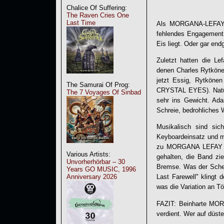
Chalice Of Suffering:
The Raven Cries One
Last Time
Als MORGANA-LEFAY-Fa
fehlendes Engagement 
Eis liegt. Oder gar en
Zuletzt hatten die L
denen Charles Rytköne
jetzt Essig, Rytköne
The Samurai Of Prog:
CRYSTAL EYES). Natürl
The 7 Voyages Of Sinbad
sehr ins Gewicht. Ada
Schreie, bedrohliches 
Musikalisch sind sic
Keyboardeinsatz und m
zu MORGANA LEFAY bl
Various Artists:
gehalten, die Band zie
Unvorherhörbar – 30
Bremse. Was der Scheib
Years GO MUSIC, 1996
Anniversary 2026
Last Farewell" klingt 
was die Variation an Tö
FAZIT: Beinharte MO
verdient. Wer auf düste