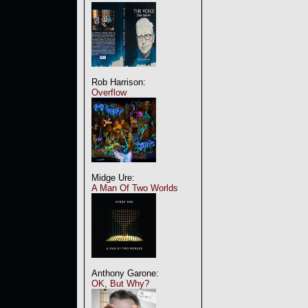
Rob Harrison:
Overflow
Midge Ure:
A Man Of Two Worlds
Anthony Garone:
OK, But Why?