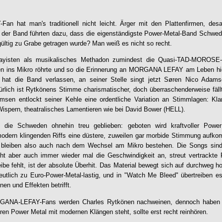
n hat man's traditionell nicht leicht. Ärger mit den Plattenfirmen, de
der Band führten dazu, dass die eigenständigste Power-Metal-Band Schwede
dgültig zu Grabe getragen wurde? Man weiß es nicht so recht.
efayisten als musikalisches Methadon zumindest die Quasi-TAD-MOROSE
n ins Mikro röhrte und so die Erinnerung an MORGANA LEFAY am Leben hiel
n hat die Band verlassen, an seiner Stelle singt jetzt Søren Nico Ada
ich ist Rytkönens Stimme charismatischer, doch überraschenderweise fällt
msen entlockt seiner Kehle eine ordentliche Variation an Stimmlagen: Klar
Wispern, theatralisches Lamentieren wie bei David Bower (HELL).
h die Schweden ohnehin treu geblieben: geboten wird kraftvoller Powe
odern klingenden Riffs eine düstere, zuweilen gar morbide Stimmung aufkom
eiben also auch nach dem Wechsel am Mikro bestehen. Die Songs sind
ht aber auch immer wieder mal die Geschwindigkeit an, streut vertrackte Pa
e fehlt, ist der absolute Überhit. Das Material bewegt sich auf durchweg h
deutlich zu Euro-Power-Metal-lastig, und in "Watch Me Bleed" übertreiben 
nen und Effekten betrifft.
RGANA-LEFAY-Fans werden Charles Rytkönen nachweinen, dennoch habe
ren Power Metal mit modernen Klängen steht, sollte erst recht reinhören.