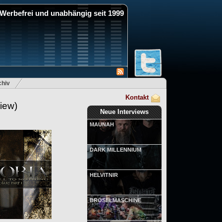
Werbefrei und unabhängig seit 1999
hiv
Kontakt
iew)
Neue Interviews
MAUNAH
DARK MILLENNIUM
HELVITNIR
BRÖSELMASCHINE