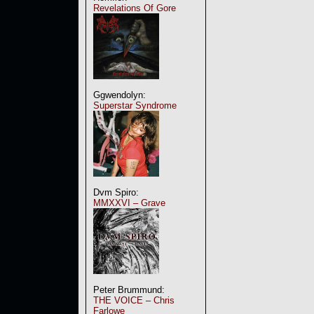
Revelations Of Gore
Ggwendolyn:
Superstar Syndrome
Dvm Spiro:
MMXXVI – Grave
Peter Brummund:
THE VOICE – Chris
Farlowe