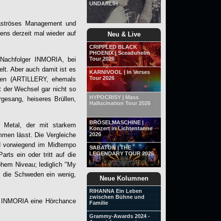
UNDARLIH
saströses Management und
ns derzeit mal wieder auf
Neu & Live
CRIPPLED BLACK
PHOENIX | Sceaduhelm
-Nachfolger
INMORIA
, bei
Tour 2026
t. Aber auch damit ist es
KARNIVOOL | In Verses
Tour 2026
msen (ARTILLERY, ehemals
 der Wechsel gar nicht so
HYPOCRISY | Mass
gesang, heiseres Brüllen,
Hallucination Tour 2026
BRÖSELMASCHINE |
r Metal, der mit starkem
Konzert in Lichtentanne
2026
men lässt. Die Vergleiche
 vorwiegend im Midtempo
SABATON | THE
LEGENDARY TOUR 2025
rts ein oder tritt auf die
ohem Niveau; lediglich "My
es die Schweden ein wenig,
Neue Kolumnen
RIHANNA Ein Leben
zwischen Bühne und
n
INMORIA
eine Hörchance
Familie
Grammy-Awards 2024 -