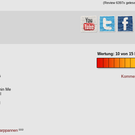
(Review 6397x gelese
Wertung:
10
von
15
s
Kommen
hin Me
l
d
arppannen