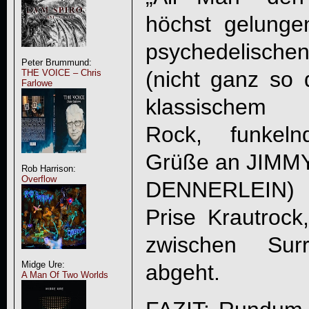
höchst gelung
psychedelisc
Peter Brummund:
(nicht ganz so d
THE VOICE – Chris
Farlowe
klassischem
Rock, funkeln
Grüße an JIMM
Rob Harrison:
Overflow
DENNERLEIN) 
Prise Krautroc
zwischen Sur
Midge Ure:
abgeht.
A Man Of Two Worlds