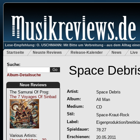
Lese-Empfehlung: O. USCHMANN: Mit Bitte um Verbreitung - aus dem Alltag eines
Startseite
Neuste Reviews
Release-Kalender
News
Live
Suche:
Space Debris
Album-Detailsuche
Neue Reviews
Artist:
The Samurai Of Prog:
Space Debris
The 7 Voyages Of Sinbad
Album:
All Man
Medium:
CD
Stil:
Space-Kraut-Rock
Label:
Eigenproduktion/breitkl
Spieldauer:
78:27
Various Artists:
Erschienen:
20.05.2011