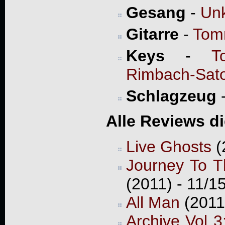
Gesang
-
Un
Gitarre
-
Tom
Keys
-
T
Rimbach-Sat
Schlagzeug
Alle Reviews d
Live Ghosts
(
Journey To T
(2011) - 11/1
All Man
(2011
Archive Vol 