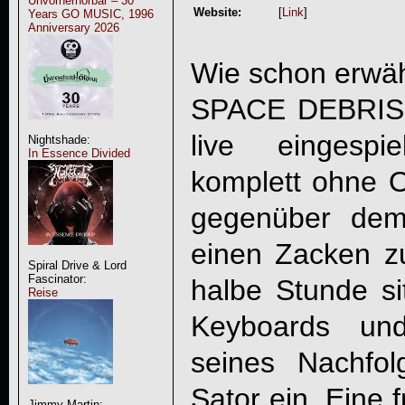
Unvorherhörbar – 30
Website:
[
Link
]
Years GO MUSIC, 1996
Anniversary 2026
Wie schon erwähn
SPACE DEBRIS
live eingespi
Nightshade:
In Essence Divided
komplett ohne O
gegenüber dem
einen Zacken z
Spiral Drive & Lord
Fascinator:
halbe Stunde s
Reise
Keyboards und
seines Nachfo
Sator ein. Eine 
Jimmy Martin: