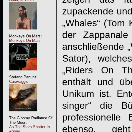
zupackende und
„Whales“ (Tom K
der Zappanale
Monkeys On Mars:
Monkeys On Mars
anschließende 
Sator), welch
„Riders On Th
Stefano Panunzi:
enthält und üb
Caravaggio
Unikum ist. En
singer“ die B
professionelle
The Gloomy Radiance Of
The Moon:
ebenso, ge
As The Stars Shatter In
Agony