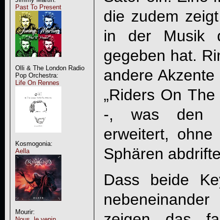
Past To Present
die zudem zeigt
in der Musik 
gegeben hat. Rim
Olli & The London Radio
andere Akzente 
Pop Orchestra:
Life On Rennes
„Riders On The 
-, was den 
erweitert, ohne
Kosmogonia:
Sphären abdrifte
Aella
Dass beide Ke
nebeneinande
Mourir:
zeigen das fan
Nous, le venin