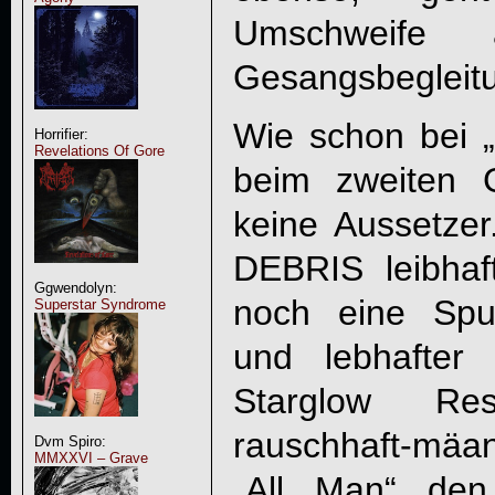
Umschweife 
Gesangsbegleitu
Wie schon bei „
Horrifier:
Revelations Of Gore
beim zweiten Gr
keine Aussetzer
DEBRIS
leibhaf
Ggwendolyn:
noch eine Spu
Superstar Syndrome
und lebhafter
Starglow Re
rauschhaft-mäan
Dvm Spiro:
MMXXVI – Grave
„
All Man
“ den