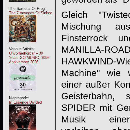
The Samurai Of Prog:
Gleich "Twist
The 7 Voyages Of Sinbad
Mischung au
Finsterrock u
MANILLA-ROA
Various Artists:
Unvorherhörbar – 30
Years GO MUSIC, 1996
HAWKWIND-Wie
Anniversary 2026
Machine" wie 
einer außer Kont
Geisterbahn, 
Nightshade:
In Essence Divided
SPIDER
mit Ger
Musik einen