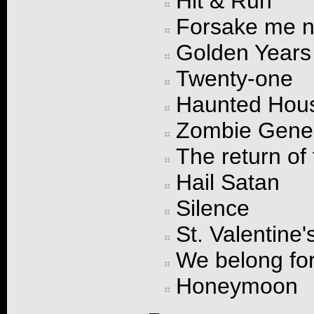
Hit & Run
Forsake me n
Golden Years
Twenty-one
Haunted Hou
Zombie Gener
The return of
Hail Satan
Silence
St. Valentine
We belong fo
Honeymoon