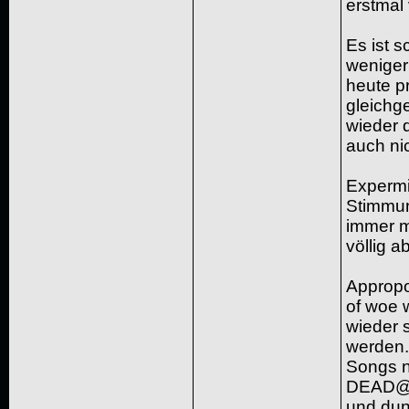
erstmal
Es ist s
weniger
heute pr
gleichg
wieder 
auch nic
Expermi
Stimmun
immer m
völlig a
Appropo
of woe w
wieder 
werden.
Songs ne
DEAD@LA
und dun