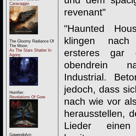
und dem spacig
Caravaggio
revenant"
"Haunted Hous
klingen nach
The Gloomy Radiance Of
The Moon:
ersteres gar 
As The Stars Shatter In
Agony
obendrein na
Industrial. Be
jedoch, dass si
Horrifier:
Revelations Of Gore
nach wie vor als
herausstellen, d
Lieder einen
Ggwendolyn: