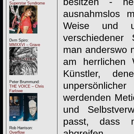
besitzen - ne
Superstar Syndrome
ausnahmslos mi
Weise und un
verschiedener 
Dvm Spiro:
MMXXVI – Grave
man anderswo mi
am herrlichen 
Künstler, de
Peter Brummund:
unpersönlicher 
THE VOICE – Chris
Farlowe
werdenden Metie
und Selbstverw
passt, dass 
Rob Harrison:
abgrei
Overflow