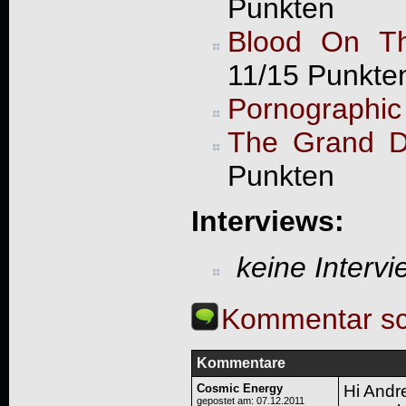
Punkten
Blood On Th
11/15 Punkte
Pornographi
The Grand D
Punkten
Interviews:
keine Interv
Kommentar sc
Kommentare
Cosmic Energy
Hi Andr
gepostet am: 07.12.2011