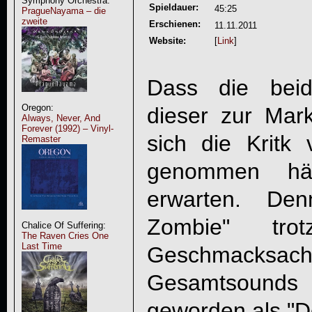
Symphony Orchestra:
Spieldauer:
45:25
PragueNayama – die
zweite
Erschienen:
11.11.2011
Website:
[
Link
]
Dass die beid
Oregon:
dieser zur Ma
Always, Never, And
Forever (1992) – Vinyl-
sich die Kritk
Remaster
genommen hä
erwarten. Den
Zombie
" trot
Chalice Of Suffering:
The Raven Cries One
Last Time
Geschmacks
Gesamtsounds 
geworden als "