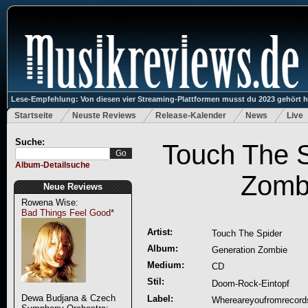
Lese-Empfehlung: Von diesen vier Streaming-Plattformen musst du 2023 gehört 
Startseite
Neuste Reviews
Release-Kalender
News
Live
Suche:
Touch The S
Album-Detailsuche
Zomb
Neue Reviews
Rowena Wise:
Bad Things Feel Good*
Artist:
Touch The Spider
Album:
Generation Zombie
Medium:
CD
Stil:
Doom-Rock-Eintopf
Dewa Budjana & Czech
Label:
Whereareyoufromrecord