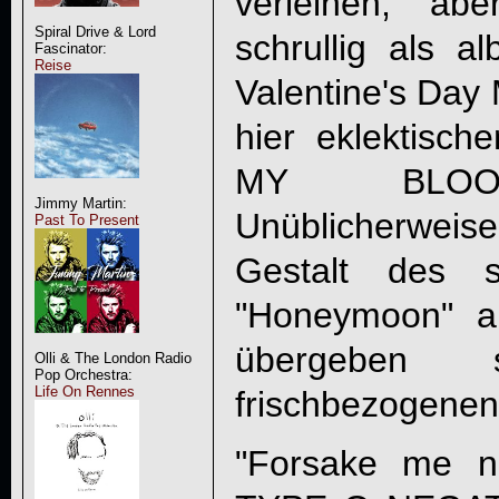
verleihen, ab
Spiral Drive & Lord
schrullig als a
Fascinator:
Reise
Valentine's Day
hier eklektisc
MY BLOOD
Jimmy Martin:
Unüblicherweise 
Past To Present
Gestalt des s
"Honeymoon" 
übergeben
Olli & The London Radio
Pop Orchestra:
Life On Rennes
frischbezogenen
"Forsake me n