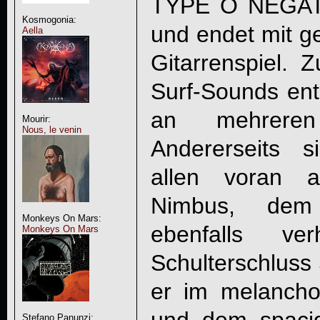
TYPE O NEGATI
Kosmogonia:
und endet mit g
Aella
Gitarrenspiel.
Surf-Sounds ent
an mehreren
Mourir:
Nous, le venin
Andererseits si
allen voran 
Nimbus, dem
Monkeys On Mars:
ebenfalls ve
Monkeys On Mars
Schulterschluss 
er im melancho
Stefano Panunzi: