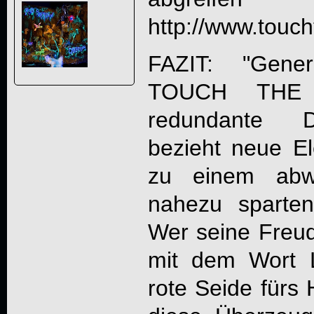
http://www.touch
FAZIT: "
Gene
TOUCH THE
redundante D
bezieht neue El
zu einem abwe
nahezu sparte
Wer seine Freud
mit dem Wort L
rote Seide fürs