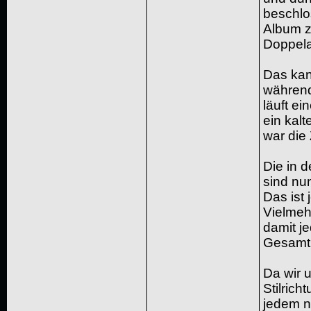
beschlo
Album zu
Doppela
Das kann
währen
läuft ei
ein kal
war die 
Die in d
sind nun
Das ist 
Vielmehr
damit je
Gesamtk
Da wir 
Stilrich
jedem n