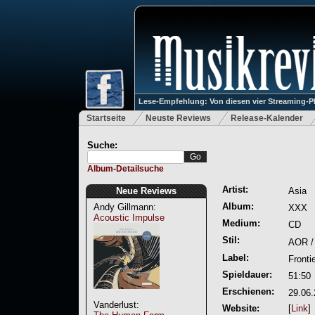
Lese-Empfehlung: Von diesen vier Streaming-P
Startseite
Neuste Reviews
Release-Kalender
Suche:
Album-Detailsuche
Artist:
Neue Reviews
Asia
Album:
Andy Gillmann:
XXX
Acoustic Impulse
Medium:
CD
Stil:
AOR /
Label:
Fronti
Spieldauer:
51:50
Erschienen:
29.06
Vanderlust:
Website:
[
Link
]