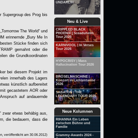
UNDARLIH
er Supergroup des Prog bis
Neu & Live
CRIPPLED BLACK
 „Tomorrow The World“ und
PHOENIX | Sceaduhelm
UM erinnernde „Bury Me In
Tour 2026
 besten Stücke finden sich
KARNIVOOL | In Verses
Tour 2026
RTRAMP gemahnt oder die
eilen die Grundkoordinaten
HYPOCRISY | Mass
Hallucination Tour 2026
iker bei diesem Projekt im
BRÖSELMASCHINE |
elen innerhalb des Lagers
Konzert in Lichtentanne
2026
twas künstlich aufbereitet
e mit gecastetem AOR oder
SABATON | THE
LEGENDARY TOUR 2025
 Anspruch auf andauernde
Neue Kolumnen
X“ zwar etwas behäbig aus,
rn, die bedauern, dass die
RIHANNA Ein Leben
zwischen Bühne und
Familie
, veröffentlicht am
30.06.2012
)
Grammy-Awards 2024 -