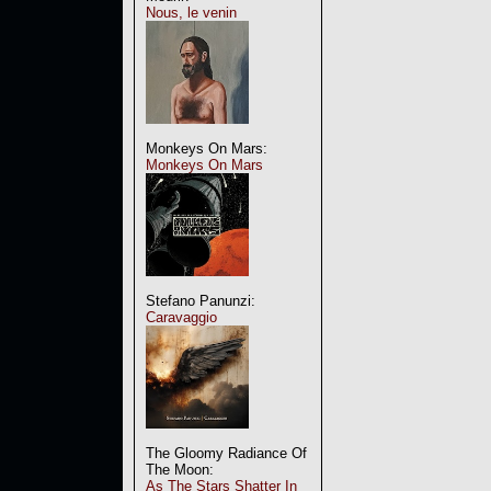
Nous, le venin
Monkeys On Mars:
Monkeys On Mars
Stefano Panunzi:
Caravaggio
The Gloomy Radiance Of
The Moon:
As The Stars Shatter In