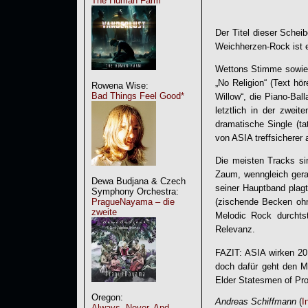
The Human Farm
Der Titel dieser Schei
Weichherzen-Rock ist e
Wettons Stimme sowie 
„No Religion“ (Text h
Rowena Wise:
Bad Things Feel Good*
Willow“, die Piano-Bal
letztlich in der zwe
dramatische Single (ta
von ASIA treffsicherer 
Die meisten Tracks si
Zaum, wenngleich gera
Dewa Budjana & Czech
seiner Hauptband plagt
Symphony Orchestra:
PragueNayama – die
(zischende Becken ohn
zweite
Melodic Rock durchts
Relevanz.
FAZIT: ASIA wirken 201
doch dafür geht den M
Elder Statesmen of Pro
Oregon:
Andreas Schiffmann
(
I
Always, Never, And