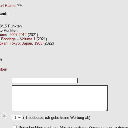
arl Palmer
Band:
 8/15 Punkten
15 Punkten
bums: 2007-2012
(2021)
e Bootlegs – Volume 1
(2021)
okan, Tokyo, Japan, 1983
(2022)
ws
iben
 für
(-1 bedeutet, ich gebe keine Wertung ab)
Benachrichtige mich per Mail bei weiteren Kommentaren zu dies