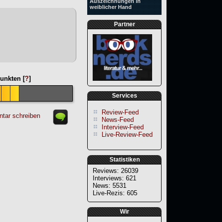
Auszeichnungen in
weiblicher Hand
Partner
unkten [
?
]
Services
Review-Feed
tar schreiben
News-Feed
Interview-Feed
Live-Review-Feed
Statistiken
Reviews: 26039
Interviews: 621
News: 5531
Live-Rezis: 605
Wir