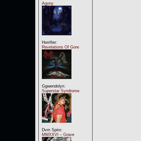
Agony
Horrifier:
Revelations Of Gore
Ggwendolyn:
Superstar Syndrome
Dvm Spiro:
MMXXVI – Grave