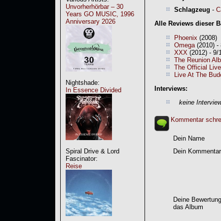
Unvorherhörbar – 30
Schlagzeug
-
C
Years GO MUSIC, 1996
Anniversary 2026
Alle Reviews dieser 
Phoenix
(2008)
Omega
(2010) -
XXX
(2012) - 9/
The Reunion Al
The Official Liv
Live At The Bud
Nightshade:
Interviews:
In Essence Divided
keine Intervie
Kommentar schre
Dein Name
Spiral Drive & Lord
Dein Kommentar
Fascinator:
Reise
Deine Bewertung
das Album