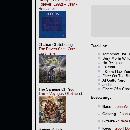
Forever (1992) – Vinyl-
Remaster
Chalice Of Suffering:
Tracklist:
The Raven Cries One
Last Time
Tomorrow The W
Bury Me In Will
No Religion
Faithful
I Know How You
Face On The Br
Al Gatto Nero
Judas
Ghost Of A Cha
The Samurai Of Prog:
The 7 Voyages Of Sinbad
Besetzung:
Bass
-
John We
Gesang
-
John 
Gitarre
-
Steve
Keys
-
Geoff D
Various Artists: