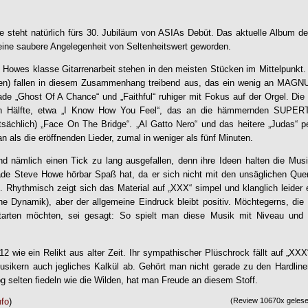
be steht natürlich fürs 30. Jubiläum von ASIAs Debüt. Das aktuelle Album d
ine saubere Angelegenheit von Seltenheitswert geworden.
Howes klasse Gitarrenarbeit stehen in den meisten Stücken im Mittelpunkt.
ören) fallen in diesem Zusammenhang treibend aus, das ein wenig an MAGN
lade „Ghost Of A Chance“ und „Faithful“ ruhiger mit Fokus auf der Orgel. Die
iten Hälfte, etwa „I Know How You Feel“, das an die hämmernden SUPE
tsächlich) „Face On The Bridge“. „Al Gatto Nero“ und das heitere „Judas“ p
an als die eröffnenden Lieder, zumal in weniger als fünf Minuten.
nd nämlich einen Tick zu lang ausgefallen, denn ihre Ideen halten die Mus
de Steve Howe hörbar Spaß hat, da er sich nicht mit den unsäglichen Quer
. Rhythmisch zeigt sich das Material auf „XXX“ simpel und klanglich leider e
e Dynamik), aber der allgemeine Eindruck bleibt positiv. Möchtegerns, di
tarten möchten, sei gesagt: So spielt man diese Musik mit Niveau und
2 wie ein Relikt aus alter Zeit. Ihr sympathischer Plüschrock fällt auf „XX
usikern auch jegliches Kalkül ab. Gehört man nicht gerade zu den Hardline
g selten fiedeln wie die Wilden, hat man Freude an diesem Stoff.
nfo
)
(Review 10670x gelesen