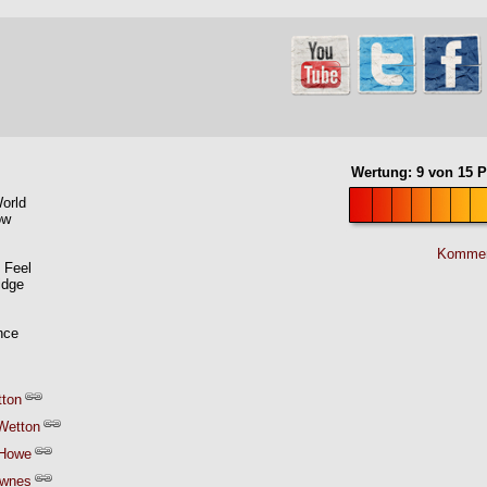
Wertung:
9
von
15
P
orld
ow
Kommen
 Feel
idge
nce
tton
Wetton
 Howe
ownes