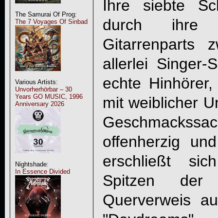
Ihre siebte Sc
The Samurai Of Prog:
durch ihre U
The 7 Voyages Of Sinbad
Gitarrenparts 
allerlei Singer-
echte Hinhörer,
Various Artists:
Unvorherhörbar – 30
Years GO MUSIC, 1996
mit weiblicher U
Anniversary 2026
Geschmackss
offenherzig un
erschließt si
Nightshade:
In Essence Divided
Spitzen der
Querverweis a