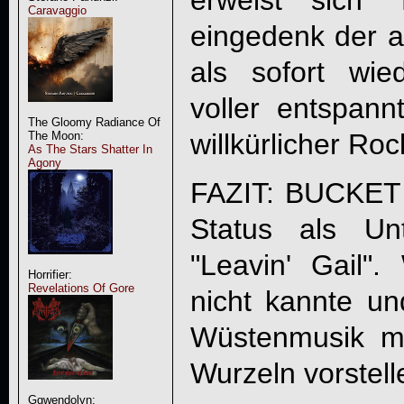
erweist sich "
Caravaggio
eingedenk der a
als sofort wie
voller entspannt
The Gloomy Radiance Of
willkürlicher Ro
The Moon:
As The Stars Shatter In
Agony
FAZIT:
BUCKET
Status als Unte
"
Leavin' Gail
".
Horrifier:
Revelations Of Gore
nicht kannte und
Wüstenmusik mi
Wurzeln vorstelle
Ggwendolyn: