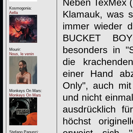
Neben TexMex ("T
Kosmogonia:
Klamauk, was so
Aella
immer wieder 
BUCKET BOY
besonders in "
Mourir:
Nous, le venin
die krachende
einer Hand ab
Only", auch mi
Monkeys On Mars:
und nicht einmal
Monkeys On Mars
ausdrücklich fü
höchst originel
Stefano Panunzi: