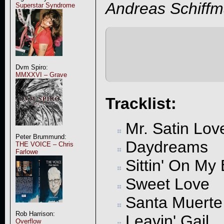
Andreas Schiff
Superstar Syndrome
Dvm Spiro:
MMXXVI – Grave
Tracklist:
Mr. Satin Lov
Peter Brummund:
Daydreams
THE VOICE – Chris
Farlowe
Sittin' On My
Sweet Love
Santa Muerte
Rob Harrison:
Leavin' Gail
Overflow