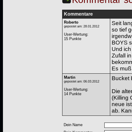
Kommentare
Roberto
Seit la
gepostet am: 28.01.2012
so tief 
User-Wertung
:
irgendw
15 Punkte
BOYS si
Und ich 
Zufall i
bekomm
Es muß 
Martin
Bucket Bo
gepostet am: 06.03.2012
User-Wertung
:
Die alte
14 Punkte
(Killing
neue is
ab. Kan
Dein Name