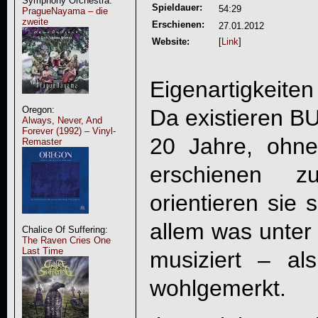
Symphony Orchestra:
Spieldauer:
54:29
PragueNayama – die
zweite
Erschienen:
27.01.2012
Website:
[
Link
]
Eigenartigkeite
Oregon:
Da existieren
B
Always, Never, And
Forever (1992) – Vinyl-
20 Jahre, ohn
Remaster
erschienen 
orientieren sie 
allem was unte
Chalice Of Suffering:
The Raven Cries One
Last Time
musiziert – a
wohlgemerkt.