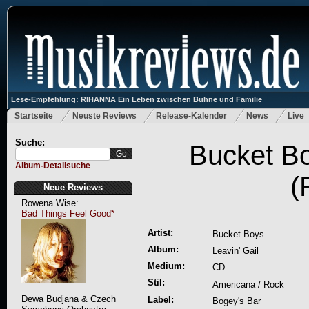
Lese-Empfehlung: RIHANNA Ein Leben zwischen Bühne und Familie
Startseite
Neuste Reviews
Release-Kalender
News
Live
Suche:
Bucket Bo
Album-Detailsuche
(
Neue Reviews
Rowena Wise:
Bad Things Feel Good*
Artist:
Bucket Boys
Album:
Leavin' Gail
Medium:
CD
Stil:
Americana / Rock
Dewa Budjana & Czech
Label:
Bogey's Bar