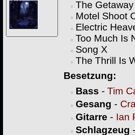
The Getaway
Motel Shoot 
Electric Heav
Too Much Is 
Song X
The Thrill Is 
Besetzung:
Bass
-
Tim C
Gesang
-
Cra
Gitarre
-
Ian 
Schlagzeug