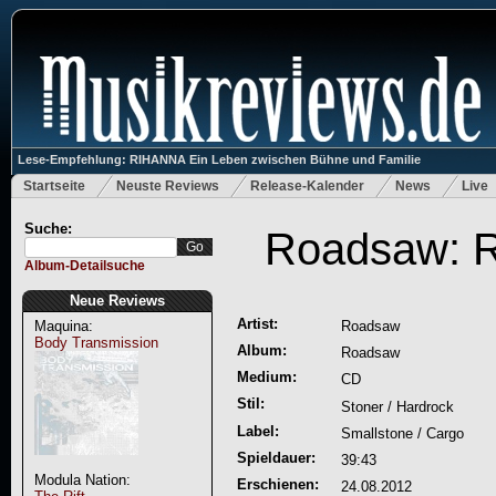
Lese-Empfehlung: RIHANNA Ein Leben zwischen Bühne und Familie
Startseite
Neuste Reviews
Release-Kalender
News
Live
Suche:
Roadsaw: 
Album-Detailsuche
Neue Reviews
Artist:
Maquina:
Roadsaw
Body Transmission
Album:
Roadsaw
Medium:
CD
Stil:
Stoner / Hardrock
Label:
Smallstone / Cargo
Spieldauer:
39:43
Modula Nation:
Erschienen:
24.08.2012