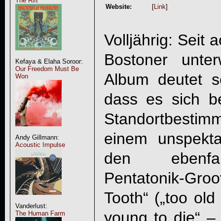
The Rift
Website:
[
Link
]
Volljährig: Seit
Bostoner unte
Kefaya & Elaha Soroor:
Our Freedom Must Be
Album deutet sel
Won
dass es sich 
Standortbesti
einem unspekt
Andy Gillmann:
Acoustic Impulse
den ebenfal
Pentatonik-Gr
Tooth“ („too old
Vanderlust:
young to die“ 
The Human Farm