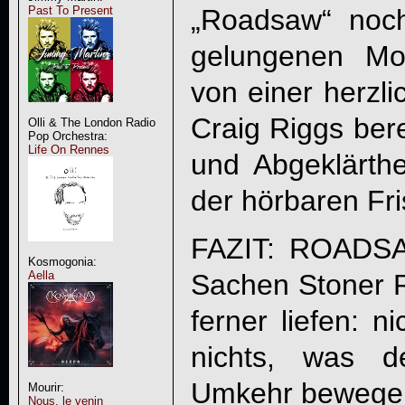
„Roadsaw“ noch
Past To Present
gelungenen Mo
von einer herzl
Craig Riggs bere
Olli & The London Radio
Pop Orchestra:
Life On Rennes
und Abgeklärthe
der hörbaren Fri
FAZIT: ROADSA
Kosmogonia:
Aella
Sachen Stoner R
ferner liefen: n
nichts, was d
Umkehr bewege
Mourir:
Nous, le venin