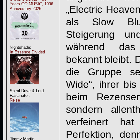
Years GO MUSIC, 1996
„Electric Heaven
Anniversary 2026
als Slow Bl
Steigerung un
während das T
Nightshade:
In Essence Divided
bekannt bleibt. Di
die Gruppe sel
Wide“, ihrer bis 
Spiral Drive & Lord
beim Rezensen
Fascinator:
Reise
sondern allent
verfeinert ha
Perfektion, den
Jimmy Martin: