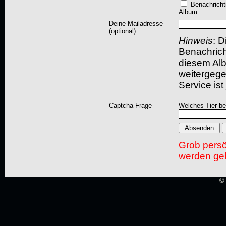
Benachricht
Album.
Deine Mailadresse
(optional)
Hinweis
: D
Benachric
diesem Albu
weitergegeb
Service ist
Captcha-Frage
Welches Tier bel
Grob pers
werden gel
© 