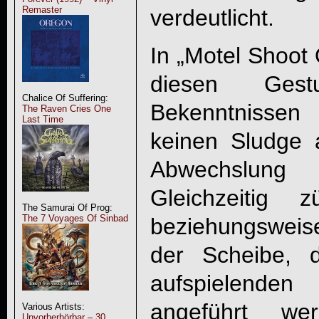
Remaster
verdeutlicht.
In „Motel Shoo
diesen Gest
Chalice Of Suffering:
Bekenntnisse
The Raven Cries One
Last Time
keinen Sludge 
Abwechslung
Gleichzeitig 
The Samurai Of Prog:
The 7 Voyages Of Sinbad
beziehungsweis
der Scheibe, 
aufspielend
angeführt we
Various Artists:
Unvorherhörbar – 30