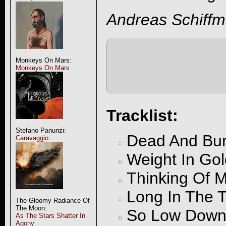
Andreas Schiff
Monkeys On Mars:
Monkeys On Mars
Tracklist:
Stefano Panunzi:
Dead And Bur
Caravaggio
Weight In Gol
Thinking Of 
Long In The 
The Gloomy Radiance Of
The Moon:
So Low Dow
As The Stars Shatter In
Agony