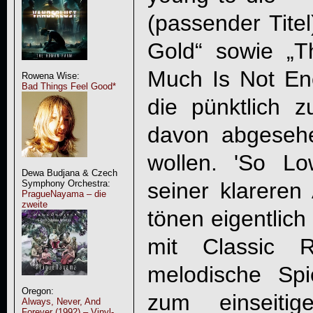
(passender Titel
Gold“ sowie „
Much Is Not Eno
Rowena Wise:
Bad Things Feel Good*
die pünktlich
davon abgeseh
wollen. 'So Lo
Dewa Budjana & Czech
seiner klarere
Symphony Orchestra:
PragueNayama – die
zweite
tönen eigentlich
mit Classic 
melodische Sp
Oregon:
zum einseitig
Always, Never, And
Forever (1992) – Vinyl-