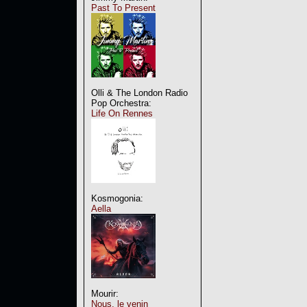
Past To Present
Olli & The London Radio
Pop Orchestra:
Life On Rennes
Kosmogonia:
Aella
Mourir:
Nous, le venin