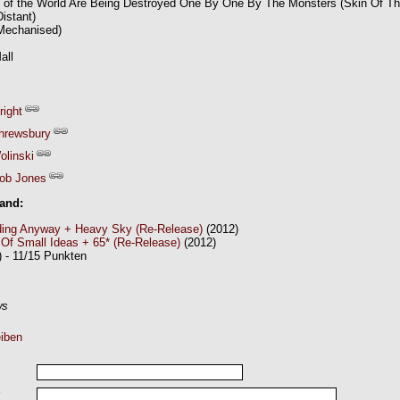
s of the World Are Being Destroyed One By One By The Monsters (Skin Of The
istant)
Mechanised)
all
ight
hrewsbury
olinski
ob Jones
Band:
ing Anyway + Heavy Sky (Re-Release)
(2012)
 Of Small Ideas + 65* (Re-Release)
(2012)
 - 11/15 Punkten
ws
iben