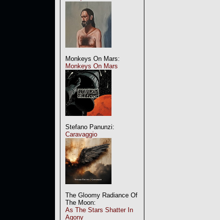
Monkeys On Mars:
Monkeys On Mars
Stefano Panunzi:
Caravaggio
The Gloomy Radiance Of
The Moon:
As The Stars Shatter In
Agony