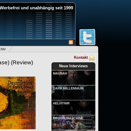
Werbefrei und unabhängig seit 1999
hiv
Kontakt
ase)
(Review)
Neue Interviews
MAUNAH
DARK MILLENNIUM
HELVITNIR
BRÖSELMASCHINE