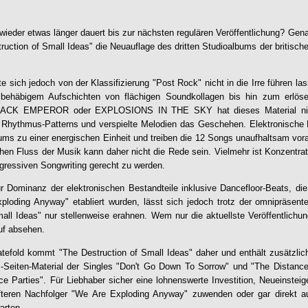
ieder etwas länger dauert bis zur nächsten regulären Veröffentlichung? Gen
truction of Small Ideas" die Neuauflage des dritten Studioalbums der britisc
te sich jedoch von der Klassifizierung "Post Rock" nicht in die Irre führen l
ehäbigem Aufschichten von flächigen Soundkollagen bis hin zum erlöse
K EMPEROR oder EXPLOSIONS IN THE SKY hat dieses Material nich
Rhythmus-Patterns und verspielte Melodien das Geschehen. Elektronische
ums zu einer energischen Einheit und treiben die 12 Songs unaufhaltsam vo
hen Fluss der Musik kann daher nicht die Rede sein. Vielmehr ist Konzentrati
gressiven Songwriting gerecht zu werden.
ur Dominanz der elektronischen Bestandteile inklusive Dancefloor-Beats, d
ploding Anyway" etabliert wurden, lässt sich jedoch trotz der omnipräsent
all Ideas" nur stellenweise erahnen. Wem nur die aktuellste Veröffentlichung
uf absehen.
tefold kommt "The Destruction of Small Ideas" daher und enthält zusätzli
d B-Seiten-Material der Singles "Don't Go Down To Sorrow" und "The Distan
 Parties". Für Liebhaber sicher eine lohnenswerte Investition, Neueinsteige
fteren Nachfolger "We Are Exploding Anyway" zuwenden oder gar direkt a
arten.