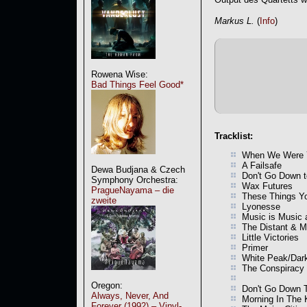
Markus L.
(
Info
)
Rowena Wise:
Bad Things Feel Good*
Tracklist:
When We Were Y
A Failsafe
Dewa Budjana & Czech
Don't Go Down t
Symphony Orchestra:
Wax Futures
PragueNayama – die
These Things Yo
zweite
Lyonesse
Music is Music 
The Distant & M
Little Victories
Primer
White Peak/Dar
The Conspiracy
Oregon:
Don't Go Down To
Always, Never, And
Morning In The 
Forever (1992) – Vinyl-