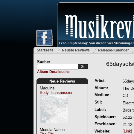
Lese-Empfehlung: Von diesen vier Streaming-P
Startseite
Neuste Reviews
Release-Kalender
Suche:
65daysofst
Album-Detailsuche
Artist:
Neue Reviews
65days
Album:
Maquina:
The De
Body Transmission
Medium:
CD
Stil:
Electr
Label:
Birdsr
Spieldauer:
62:22 
Erschienen:
21.12
Modula Nation:
Website:
[
Link
]