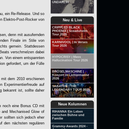
UNDARLIH
au, ein Re-Release. Und so
hen Elektro-Post-Rocker von
Neu & Live
CRIPPLED BLACK
PHOENIX | Sceaduhelm
assen, denn mit ausufernden
Tour 2026
nden Finale im Stile von
KARNIVOOL | In Verses
Tour 2026
ts gemein. Stattdessen
 Beats verschmelzen dabei
HYPOCRISY | Mass
ran. Von einem entspannten
Hallucination Tour 2026
on gefordert, um der Fülle
BRÖSELMASCHINE |
Konzert in Lichtentanne
2026
ie mit dem 2010 erschienen
en Experimentierfreude auf
SABATON | THE
LEGENDARY TOUR 2025
 bekannt ist, sollte daher
Neue Kolumnen
ch noch eine Bonus CD mit
ce and Mechanised Glow of
RIHANNA Ein Leben
zwischen Bühne und
r sollten sich jedoch eher
Familie
uf den nächsten regulären
Grammy-Awards 2024 -