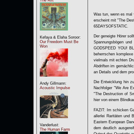
The Rift
Was tun, wenn es mal w
erscheint mit "The Des
65DAYSOFSTATIC
.
Der geneigte Hörer soll
Kefaya & Elaha Soroor:
Our Freedom Must Be
Spannungsbögen und b
Won
GODSPEED YOU! BLAC
beherrschen komplexe 
vielmals mit echten Dr
Abdriften im gemächlic
an Details und dem pro
Die Entwicklung hin z
Andy Gillmann:
Acoustic Impulse
Nachfolger "We Are Ex
"The Destruction of Sm
hier von einem Blindka
FAZIT: Im schicken Ga
allerlei Raritäten un
Eastern European Dance
Vanderlust:
dem deutlich ausgerei
The Human Farm
Output des Quartetts w