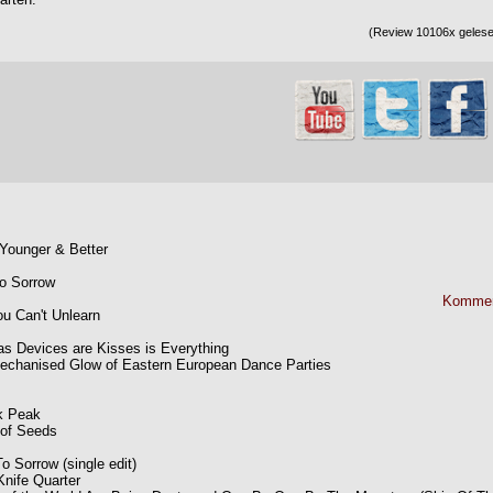
(Review 10106x gelesen
ounger & Better
o Sorrow
Kommen
u Can't Unlearn
as Devices are Kisses is Everything
echanised Glow of Eastern European Dance Parties
k Peak
 of Seeds
 Sorrow (single edit)
Knife Quarter