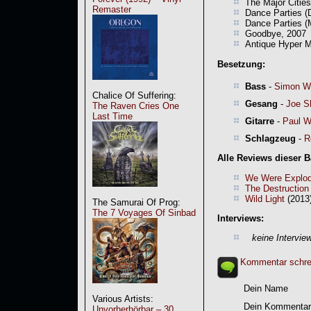
The Major Citie
Remaster
Dance Parties (D
Dance Parties (
Goodbye, 2007
Antique Hyper M
Besetzung:
Bass
-
Simon Wr
Chalice Of Suffering:
Gesang
-
Joe S
The Raven Cries One
Last Time
Gitarre
-
Paul W
Schlagzeug
-
R
Alle Reviews dieser 
We Were Explod
The Destruction
Wild Light
(2013)
The Samurai Of Prog:
The 7 Voyages Of Sinbad
Interviews:
keine Intervie
Kommentar schre
Dein Name
Various Artists:
Dein Kommentar
Unvorherhörbar – 30