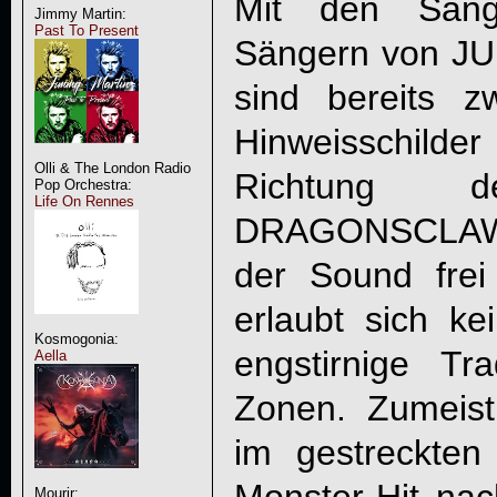
Mit den Säng
Jimmy Martin:
Past To Present
Sängern von J
sind bereits z
Hinweisschilder
Olli & The London Radio
Richtung 
Pop Orchestra:
Life On Rennes
DRAGONSCLA
der Sound frei
erlaubt sich kei
Kosmogonia:
engstirnige Tra
Aella
Zonen. Zumeist 
im gestreckten
Mourir: