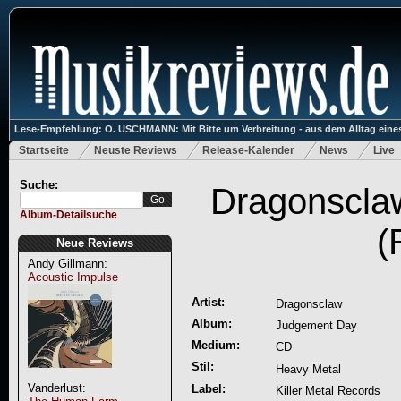
Lese-Empfehlung: O. USCHMANN: Mit Bitte um Verbreitung - aus dem Alltag eines
Startseite
Neuste Reviews
Release-Kalender
News
Live
Suche:
Dragonscla
Album-Detailsuche
(
Neue Reviews
Andy Gillmann:
Acoustic Impulse
Artist:
Dragonsclaw
Album:
Judgement Day
Medium:
CD
Stil:
Heavy Metal
Vanderlust:
Label:
Killer Metal Records