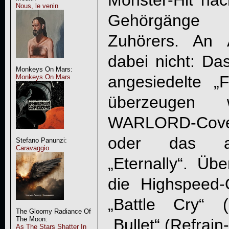
Monster-Hit na
Nous, le venin
Gehörgänge 
Zuhörers. An 
dabei nicht: Da
Monkeys On Mars:
angesiedelte 
Monkeys On Mars
überzeugen
WARLORD-Cove
oder das at
Stefano Panunzi:
Caravaggio
„Eternally“. Üb
die Highspeed
„Battle Cry“ 
The Gloomy Radiance Of
The Moon:
„Bullet“ (Refrai
As The Stars Shatter In