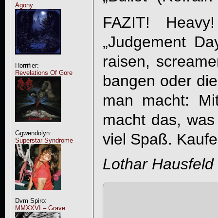
Agony
FAZIT! Heavy!
„
Judgement Da
raisen, screame
Horrifier:
Revelations Of Gore
bangen oder die
man macht: Mit
macht das, was
Ggwendolyn:
viel Spaß. Kaufe
Superstar Syndrome
Lothar Hausfeld
Dvm Spiro:
MMXXVI – Grave