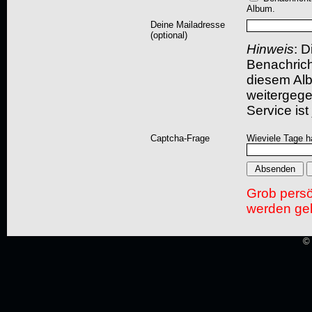
Album.
Deine Mailadresse
(optional)
Hinweis
: D
Benachric
diesem Albu
weitergegeb
Service ist
Captcha-Frage
Wieviele Tage h
Grob pers
werden gel
© 