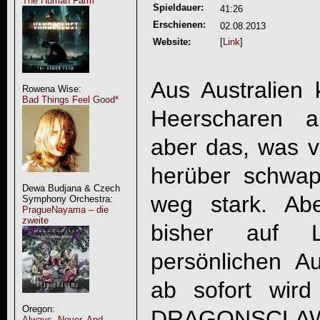
The Human Farm
Spieldauer:
41:26
Erschienen:
02.08.2013
Website:
[
Link
]
Aus Australien 
Rowena Wise:
Bad Things Feel Good*
Heerscharen a
aber das, was 
herüber schwap
Dewa Budjana & Czech
weg stark. Ab
Symphony Orchestra:
PragueNayama – die
zweite
bisher auf L
persönlichen Au
ab sofort wir
Oregon:
DRAGONSCLA
Always, Never, And