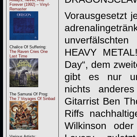
Forever (1992) – Vinyl-
Remaster
Vorausgesetzt je
adrenalingetr
unverfälschten
Chalice Of Suffering:
HEAVY METAL!
The Raven Cries One
Last Time
Day
“, dem zweit
gibt es nur u
nichts andere
The Samurai Of Prog:
Gitarrist Ben Th
The 7 Voyages Of Sinbad
Riffs nachhalti
Wilkinson oder
Various Artists: