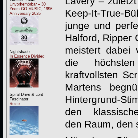
Lavery – zulet
Unvorherhörbar – 30
Years GO MUSIC, 1996
Keep-It-True-B
Anniversary 2026
junge und perf
Halford, Ripper
meistert dabei
Nightshade:
In Essence Divided
die höchst
kraftvollsten S
Martens begnü
Spiral Drive & Lord
Hintergrund-S
Fascinator:
Reise
den klassisch
den Raum, den s