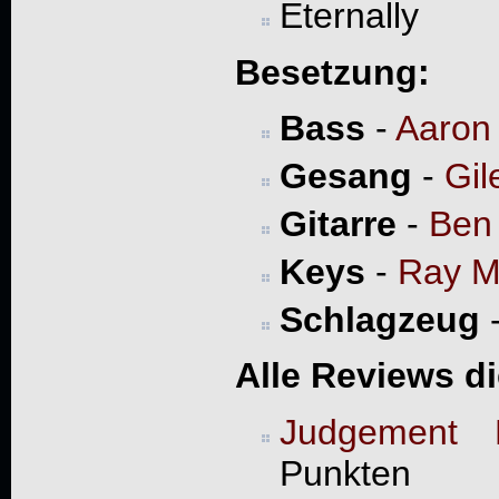
Eternally
Besetzung:
Bass
-
Aaron
Gesang
-
Gil
Gitarre
-
Ben
Keys
-
Ray M
Schlagzeug
Alle Reviews d
Judgement 
Punkten