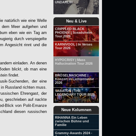
UNDARLIH
e natürlich wie eine Welle
Neu & Live
r dem Meer aufgehen und
CRIPPLED BLACK
Album eben wie ein Tag am
PHOENIX | Sceaduhelm
Tour 2026
ugierig durch verspiegelte
m Angesicht rinnt und die
KARNIVOOL | In Verses
Tour 2026
HYPOCRISY | Mass
andern einladen. An denen
Hallucination Tour 2026
Boden blickt, ob man eine
ein findet.
BRÖSELMASCHINE |
Konzert in Lichtentanne
usik-Suchenden, der eine
2026
 in Russland richten muss.
SABATON | THE
russischen Ehrengast, der
LEGENDARY TOUR 2025
eu, geschrieben auf nackte
ed-Blick von Polit-Emanze
Neue Kolumnen
hland diesen russischen
RIHANNA Ein Leben
zwischen Bühne und
Familie
Grammy-Awards 2024 -