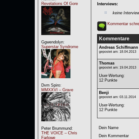
Revelations Of Gore
Interviews:
keine Intervie
Kommentar schre
Kommentare
Ggwendolyn:
Superstar Syndrome
Andreas Schiffmann
gepostet am: 18.04.2013
Thomas
gepostet am: 19.04.2013
User-Wertung
:
12 Punkte
Dvm Spiro:
MMXXVI – Grave
Benji
gepostet am: 03.11.2014
User-Wertung
:
12 Punkte
Dein Name
Peter Brummund:
THE VOICE – Chris
Dein Kommentar
Farlowe