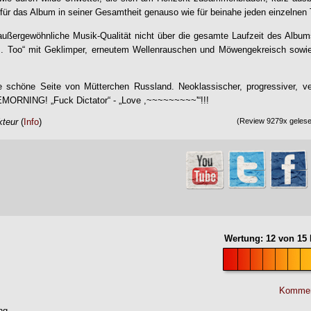
für das Album in seiner Gesamtheit genauso wie für beinahe jeden einzelnen T
 außergewöhnliche Musik-Qualität nicht über die gesamte Laufzeit des Album
.B. Too“ mit Geklimper, erneutem Wellenrauschen und Möwengekreisch sow
 schöne Seite von Mütterchen Russland. Neoklassischer, progressiver, ver
EMORNING
! „Fuck Dictator“ - „Love ,~~~~~~~~~'“!!!
kteur
(
Info
)
(Review 9279x gelesen
Wertung:
12
von
15
Kommen
ng