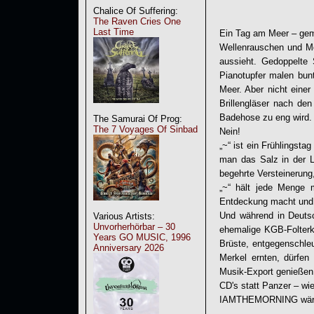
Chalice Of Suffering:
The Raven Cries One
Last Time
Ein Tag am Meer – ge
Wellenrauschen und Möw
aussieht. Gedoppelt
Pianotupfer malen bun
Meer. Aber nicht einer
Brillengläser nach de
Badehose zu eng wird.
The Samurai Of Prog:
The 7 Voyages Of Sinbad
Nein!
„~“ ist ein Frühlings
man das Salz in der L
begehrte Versteinerung
„~“ hält jede Menge 
Entdeckung macht und f
Und während in Deutsc
Various Artists:
Unvorherhörbar – 30
ehemalige KGB-Folterkn
Years GO MUSIC, 1996
Brüste, entgegenschle
Anniversary 2026
Merkel ernten, dürfe
Musik-Export genießen
CD's statt Panzer – wie
IAMTHEMORNING wären e