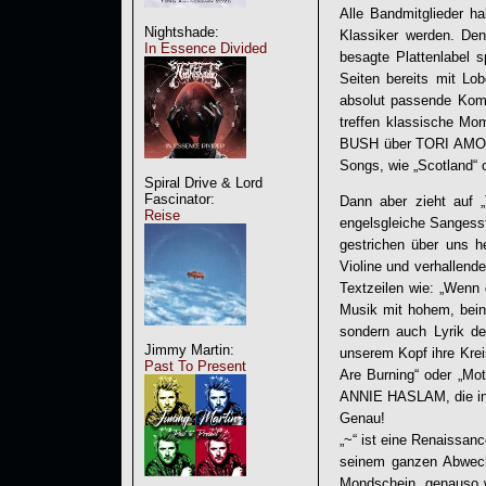
Alle Bandmitglieder h
Nightshade:
Klassiker werden. De
In Essence Divided
besagte Plattenlabel 
Seiten bereits mit L
absolut passende Kombi
treffen klassische M
BUSH über TORI AMOS
Songs, wie „Scotland“ 
Spiral Drive & Lord
Fascinator:
Dann aber zieht auf „
Reise
engelsgleiche Sangesst
gestrichen über uns h
Violine und verhallend
Textzeilen wie: „Wenn 
Musik mit hohem, bein
sondern auch Lyrik der
Jimmy Martin:
unserem Kopf ihre Krei
Past To Present
Are Burning“ oder „Mo
ANNIE HASLAM, die in 
Genau!
„~“ ist eine Renaissan
seinem ganzen Abwech
Mondschein, genauso w