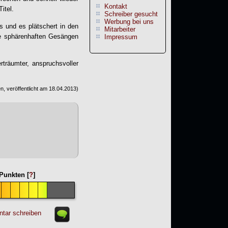
Kontakt
itel.
Schreiber gesucht
Werbung bei uns
s und es plätschert in den
Mitarbeiter
ie sphärenhaften Gesängen
Impressum
träumter, anspruchsvoller
, veröffentlicht am
18.04.2013
)
Punkten [
?
]
tar schreiben