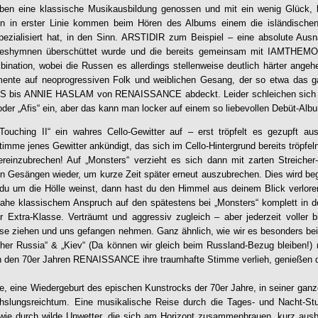
aben eine klassische Musikausbildung genossen und mit ein wenig Glück,
nn in erster Linie kommen beim Hören des Albums einem die isländischen
spezialisiert hat, in den Sinn. ARSTIDIR zum Beispiel – eine absolute Aus
obeshymnen überschüttet wurde und die bereits gemeinsam mit
IAMTHEMO
nation, wobei die Russen es allerdings stellenweise deutlich härter angehen
omente auf neoprogressiven Folk und weiblichen Gesang, der so etwa das
 bis ANNIE HASLAM von RENAISSANCE abdeckt. Leider schleichen sich a
oder „Afis“ ein, aber das kann man locker auf einem so liebevollen Debüt-Alb
Touching II“ ein wahres Cello-Gewitter auf – erst tröpfelt es gezupft a
imme jenes Gewitter ankündigt, das sich im Cello-Hintergrund bereits tröpfel
ereinzubrechen! Auf „Monsters“ verzieht es sich dann mit zarten Streicher
en Gesängen wieder, um kurze Zeit später erneut auszubrechen. Dies wird beg
du um die Hölle weinst, dann hast du den Himmel aus deinem Blick verloren!“ 
ahe klassischem Anspruch auf den spätestens bei „Monsters“ komplett in 
 Extra-Klasse. Verträumt und aggressiv zugleich – aber jederzeit voller bi
se ziehen und uns gefangen nehmen. Ganz ähnlich, wie wir es besonders bei
ther Russia“ & „Kiev“ (Da können wir gleich beim Russland-Bezug bleiben!)
den 70er Jahren RENAISSANCE ihre traumhafte Stimme verlieh, genießen d
ce, eine Wiedergeburt des epischen Kunstrocks der 70er Jahre, in seiner ganz
slungsreichtum. Eine musikalische Reise durch die Tages- und Nacht-St
ie durch wilde Unwetter, die sich am Horizont zusammenbrauen, kurz ausb