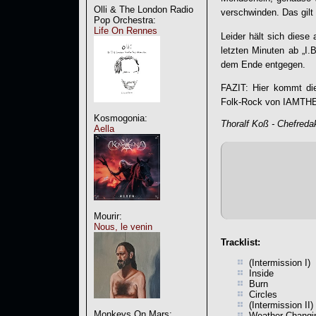
Olli & The London Radio
verschwinden. Das gilt 
Pop Orchestra:
Life On Rennes
Leider hält sich diese
letzten Minuten ab „I
dem Ende entgegen.
FAZIT: Hier kommt die
Folk-Rock von
IAMTH
Kosmogonia:
Thoralf Koß - Chefreda
Aella
Mourir:
Nous, le venin
Tracklist:
(Intermission I)
Inside
Burn
Circles
(Intermission II)
Monkeys On Mars:
Weather Changi