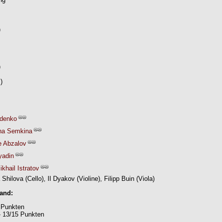
)
)
)
denko
na Semkina
 Abzalov
yadin
ikhail Istratov
 Shilova (Cello), Il Dyakov (Violine), Filipp Buin (Viola)
Band:
 Punkten
- 13/15 Punkten