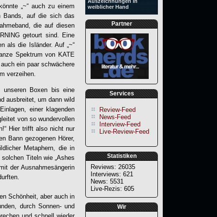
Auszeichnungen in
 könnte „~“ auch zu einem
weiblicher Hand
 Bands, auf die sich das
Partner
nahmeband, die auf diesen
RNING
getourt sind. Eine
 als die Isländer. Auf „~“
 ganze Spektrum von KATE
uch ein paar schwächere
um verzeihen.
us unseren Boxen bis eine
Services
nd ausbreitet, um dann wild
-Einlagen, einer klagenden
Review-Feed
News-Feed
leitet von so wundervollen
Interview-Feed
Hier trifft also nicht nur
Live-Review-Feed
den Bann gezogenen Hörer,
ldlicher Metaphern, die in
Statistiken
 solchen Titeln wie „Ashes
Reviews: 26035
 mit der Ausnahmesängerin
Interviews: 621
urften.
News: 5531
Live-Rezis: 605
en Schönheit, aber auch in
unden, durch Sonnen- und
Wir
rechen und schnell wieder