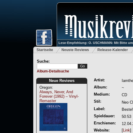
Lese-Empfehlung: O. USCHMANN: Mit Bitte um Ve
Startseite
Neuste Reviews
Release-Kalender
Suche:
Album-Detailsuche
Artist:
Neue Reviews
Iamth
Album:
Oregon:
~
Always, Never, And
Medium:
CD
Forever (1992) – Vinyl-
Remaster
Stil:
Neo Cl
Label:
Beste!
Spieldauer:
50:53
Erschienen:
12.04
Website:
[
Link
]