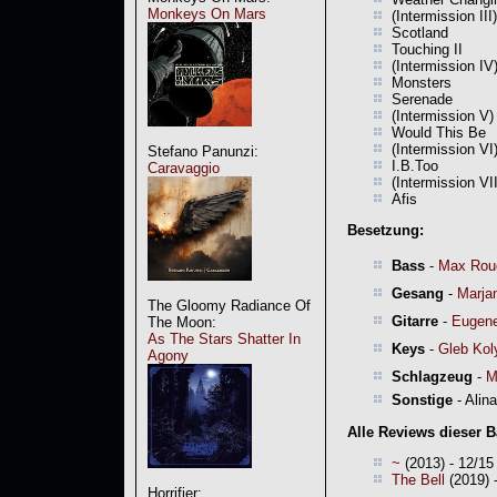
Monkeys On Mars
(Intermission III)
Scotland
Touching II
(Intermission IV
Monsters
Serenade
(Intermission V)
Would This Be
(Intermission VI
Stefano Panunzi:
I.B.Too
Caravaggio
(Intermission VII
Afis
Besetzung:
Bass
-
Max Rou
Gesang
-
Marja
The Gloomy Radiance Of
Gitarre
-
Eugene
The Moon:
As The Stars Shatter In
Keys
-
Gleb Kol
Agony
Schlagzeug
-
M
Sonstige
- Alina
Alle Reviews dieser 
~
(2013) - 12/15
The Bell
(2019) 
Horrifier: