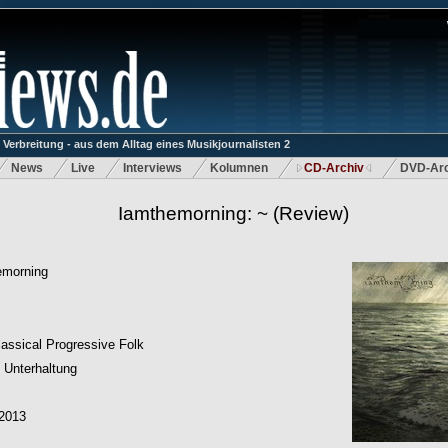
rbreitung - aus dem Alltag eines Musikjournalisten 2
News
Live
Interviews
Kolumnen
CD-Archiv
DVD-Arc
Iamthemorning: ~
(Review)
emorning
assical Progressive Folk
 Unterhaltung
.2013