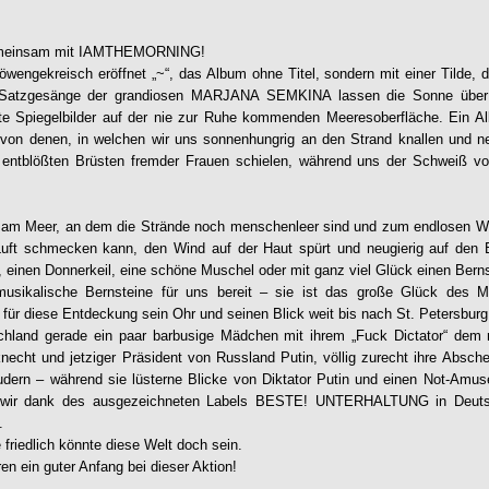
meinsam mit
IAMTHEMORNING
!
engekreisch eröffnet „~“, das Album ohne Titel, sondern mit einer Tilde, di
e Satzgesänge der grandiosen MARJANA SEMKINA lassen die Sonne übe
te Spiegelbilder auf der nie zur Ruhe kommenden Meeresoberfläche. Ein 
 von denen, in welchen wir uns sonnenhungrig an den Strand knallen und ne
n entblößten Brüsten fremder Frauen schielen, während uns der Schweiß vo
tag am Meer, an dem die Strände noch menschenleer sind und zum endlosen W
uft schmecken kann, den Wind auf der Haut spürt und neugierig auf den 
, einen Donnerkeil, eine schöne Muschel oder mit ganz viel Glück einen Bernst
musikalische Bernsteine für uns bereit – sie ist das große Glück des M
ür diese Entdeckung sein Ohr und seinen Blick weit bis nach St. Petersburg
hland gerade ein paar barbusige Mädchen mit ihrem „Fuck Dictator“ dem 
echt und jetziger Präsident von Russland Putin, völlig zurecht ihre Absch
udern – während sie lüsterne Blicke von Diktator Putin und einen Not-Amus
n wir dank des ausgezeichneten Labels BESTE! UNTERHALTUNG in Deutsc
.
 friedlich könnte diese Welt doch sein.
in guter Anfang bei dieser Aktion!