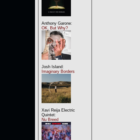
Anthony Garone:
OK, But Why?
Josh Island:
Imaginary Borders
Xavi Reija Electric
Quintet:
Nu Breed