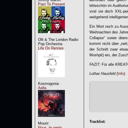
Past To Present
bitteschön im Auditori
sind sie doch XXL-pei
weitgehend intelligent
Ein Wort noch zu Ausst
Weihnachten des Jahre
Collapse“ sowie über
Olli & The London Radio
kommt nicht über „nett
Pop Orchestra:
Life On Rennes
der Schnitt zwar etwa
Moshpit) ein, der Zusc
FAZIT: Für alle
KREAT
Lothar Hausfeld
(
Info
)
Kosmogonia:
Aella
Tracklist:
Mourir:
Nous, le venin