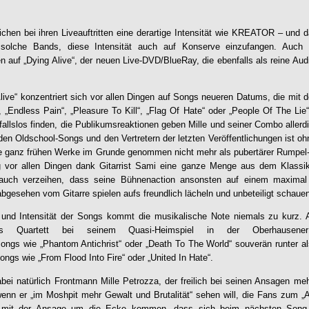
hen bei ihren Liveauftritten eine derartige Intensität wie
KREATOR
– und d
 solche Bands, diese Intensität auch auf Konserve einzufangen. Auch
n auf „
Dying Alive
“, der neuen Live-DVD/BlueRay, die ebenfalls als reine Aud
live
“ konzentriert sich vor allen Dingen auf Songs neueren Datums, die mit d
 „Endless Pain“, „Pleasure To Kill“, „Flag Of Hate“ oder „People Of The Lie
allslos finden, die Publikumsreaktionen geben Mille und seiner Combo allerdi
den Oldschool-Songs und den Vertretern der letzten Veröffentlichungen ist
ie ganz frühen Werke im Grunde genommen nicht mehr als pubertärer Rumpel
ng vor allen Dingen dank Gitarrist Sami eine ganze Menge aus dem Klass
en auch verzeihen, dass seine Bühnenaction ansonsten auf einem maximal
 abgesehen vom Gitarre spielen aufs freundlich lächeln und unbeteiligt schaue
tät und Intensität der Songs kommt die musikalische Note niemals zu kurz
as Quartett bei seinem Quasi-Heimspiel in der Oberhausener
ngs wie „Phantom Antichrist“ oder „Death To The World“ souverän runter al
ngs wie „From Flood Into Fire“ oder „United In Hate“.
abei natürlich Frontmann Mille Petrozza, der freilich bei seinen Ansagen me
nn er „im Moshpit mehr Gewalt und Brutalität“ sehen will, die Fans zum „A
ch mit der Ansage um die Ecke kommen, dass sich beim nächsten Song (