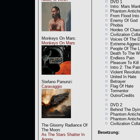
DVD 1
Intro: Mars Man
Phantom Antichr
From Flood Into 
Enemy Of God
Phobia
Hordes Of Chao
Civilization Coll
Monkeys On Mars:
Voices Of The 
Monkeys On Mars
Extreme Aggres
People Of The L
Death To The W
Endless Pain
Pleasure To Kill
Intro 2: The Pat
Violent Revoluti
United In Hate
Betrayer
Stefano Panunzi:
Flag Of Hate
Caravaggio
Tormentor
Outro/Credits
DVD 2
Behind The Dyi
Phantom Antichr
Phantom Antichri
Civilization Coll
The Gloomy Radiance Of
The Moon:
Besetzung:
As The Stars Shatter In
Agony