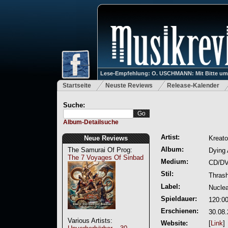
Lese-Empfehlung: O. USCHMANN: Mit Bitte um Ve
Startseite
Neuste Reviews
Release-Kalender
Suche:
Album-Detailsuche
Artist:
Neue Reviews
Kreato
Album:
The Samurai Of Prog:
Dying 
The 7 Voyages Of Sinbad
Medium:
CD/DV
Stil:
Thrash
Label:
Nuclea
Spieldauer:
120:0
Erschienen:
30.08
Various Artists:
Website:
[
Link
]