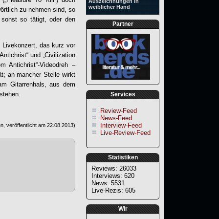
Auszeichnungen in
weiblicher Hand
wörtlich zu nehmen sind, so
sonst so tätigt, oder den
Partner
s Livekonzert, das kurz vor
ichrist“ und „Civilization
 Antichrist“-Videodreh –
ät; an mancher Stelle wirkt
(am Gitarrenhals, aus dem
 stehen.
Services
Review-Feed
News-Feed
Interview-Feed
, veröffentlicht am
22.08.2013
)
Live-Review-Feed
Statistiken
Reviews: 26033
Interviews: 620
News: 5531
Live-Rezis: 605
Wir