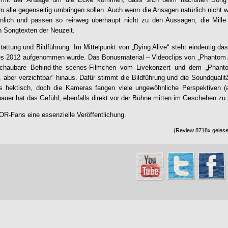
um alle gegenseitig umbringen sollen. Auch wenn die Ansagen natürlich nicht 
nlich und passen so reinweg überhaupt nicht zu den Aussagen, die Mille 
en Songtexten der Neuzeit.
attung und Bildführung: Im Mittelpunkt von „
Dying Alive
“ steht eindeutig da
s 2012 aufgenommen wurde. Das Bonusmaterial – Videoclips von „Phantom Ant
schaubare Behind-the scenes-Filmchen vom Livekonzert und dem „Phantom
, aber verzichtbar“ hinaus. Dafür stimmt die Bildführung und die Soundqualit
s hektisch, doch die Kameras fangen viele ungewöhnliche Perspektiven 
hauer hat das Gefühl, ebenfalls direkt vor der Bühne mitten im Geschehen zu
OR
-Fans eine essenzielle Veröffentlichung.
(Review 8718x gelesen