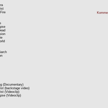
tra
ist
Fire
Kommen
s
apse
Dead
sion
ie
orld
riarch
on
ng (Documentary)
ist (backstage video)
st (Videoclip)
apse (Videoclip)