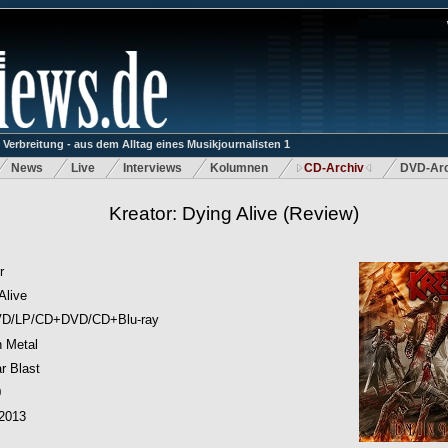
rbreitung - aus dem Alltag eines Musikjournalisten 1
News
Live
Interviews
Kolumnen
CD-Archiv
DVD-Arc
Kreator: Dying Alive
(Review)
r
Alive
D/LP/CD+DVD/CD+Blu-ray
 Metal
r Blast
0
.2013