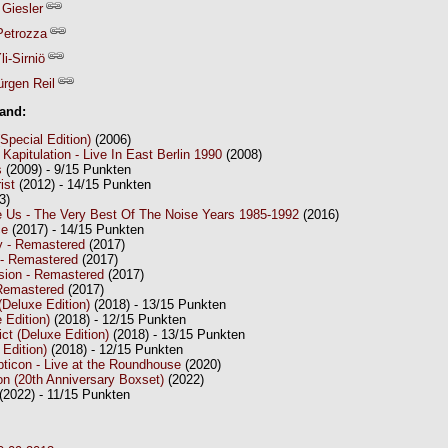
 Giesler
Petrozza
i-Sirniö
ürgen Reil
Band:
pecial Edition)
(2006)
Kapitulation - Live In East Berlin 1990
(2008)
s
(2009) - 9/15 Punkten
ist
(2012) - 14/15 Punkten
3)
 Us - The Very Best Of The Noise Years 1985-1992
(2016)
ce
(2017) - 14/15 Punkten
ty - Remastered
(2017)
l - Remastered
(2017)
sion - Remastered
(2017)
 Remastered
(2017)
Deluxe Edition)
(2018) - 13/15 Punkten
 Edition)
(2018) - 12/15 Punkten
ct (Deluxe Edition)
(2018) - 13/15 Punkten
Edition)
(2018) - 12/15 Punkten
ticon - Live at the Roundhouse
(2020)
on (20th Anniversary Boxset)
(2022)
(2022) - 11/15 Punkten