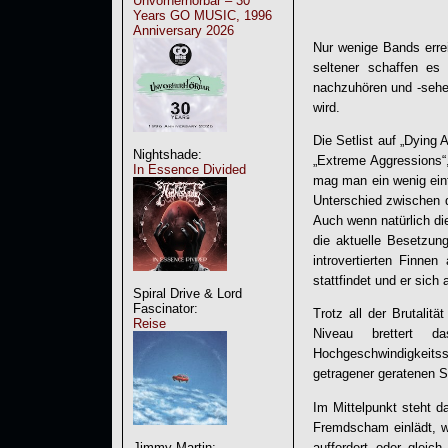
Unvorherhörbar – 30
Years GO MUSIC, 1996
Anniversary 2026
Nur wenige Bands erreic
seltener schaffen es
nachzuhören und -sehe
wird.
Die Setlist auf „
Dying A
Nightshade:
„Extreme Aggressions“,
In Essence Divided
mag man ein wenig einf
Unterschied zwischen 
Auch wenn natürlich d
die aktuelle Besetzu
introvertierten Finn
stattfindet und er sich
Spiral Drive & Lord
Fascinator:
Trotz all der Brutali
Reise
Niveau brettert d
Hochgeschwindigkeitsso
getragener geratenen So
Im Mittelpunkt steht d
Fremdscham einlädt, we
auffordert oder glei
Jimmy Martin: