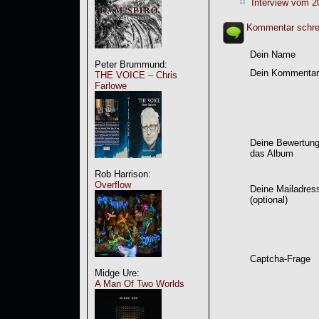
Interview vom 2
Kommentar schre
Dein Name
Peter Brummund:
Dein Kommentar
THE VOICE – Chris
Farlowe
Deine Bewertung
das Album
Rob Harrison:
Overflow
Deine Mailadres
(optional)
Captcha-Frage
Midge Ure:
A Man Of Two Worlds