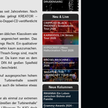
DRUDENSANG
as seit Jahrzehnten. Noch
 das gelingt
KREATOR
–
Neu & Live
io-Doppel-CD veröffentlicht
CRIPPLED BLACK
PHOENIX | Sceaduhelm
Tour 2026
en üblichen Klassikern wie
KARNIVOOL | In Verses
Tour 2026
“ angereichert werden. Das
ngs Recht. Ein qualitativer
HYPOCRISY | Mass
 ohnehin kaum auszumachen.
Hallucination Tour 2026
-Thrash-Songs sind, macht
iker. Da kann man es dem
BRÖSELMASCHINE |
 DIN A4 großen Spielfeld
Konzert in Lichtentanne
2026
n beschränkt.
SABATON | THE
LEGENDARY TOUR 2025
. Auf ausgesprochen hohem
 Turbinenhalle sowohl
s auch die teilweise etwas
Neue Kolumnen
RIHANNA Ein Leben
zwischen Bühne und
hr als einmal zur extremen
Familie
breißen der Turbinenhalle“
Grammy-Awards 2024 -
„Pleasure To Kill“) doch