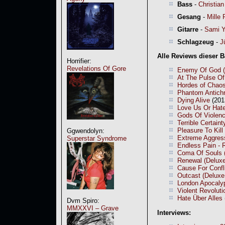
Bass
-
Christian
Gesang
-
Mille 
Gitarre
-
Sami Yl
Schlagzeug
-
J
Alle Reviews dieser 
Horrifier:
Revelations Of Gore
Enemy Of God (S
At The Pulse Of 
Hordes of Chao
Phantom Antichr
Dying Alive
(201
Love Us Or Hate
Gods Of Violen
Terrible Certain
Pleasure To Kil
Ggwendolyn:
Extreme Aggres
Superstar Syndrome
Endless Pain -
Coma Of Souls (
Renewal (Deluxe
Cause For Confli
Outcast (Deluxe 
London Apocalyp
Violent Revoluti
Hate Über Alles
Dvm Spiro:
MMXXVI – Grave
Interviews: