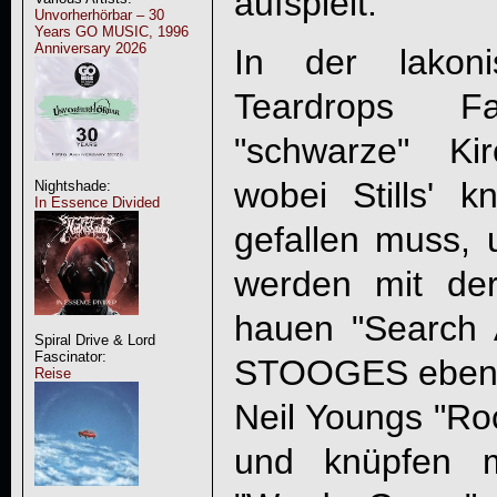
aufspielt.
Unvorherhörbar – 30
Years GO MUSIC, 1996
Anniversary 2026
In der lakoni
Teardrops F
"schwarze" Ki
wobei Stills' 
Nightshade:
In Essence Divided
gefallen muss,
werden mit d
hauen "Search
Spiral Drive & Lord
Fascinator:
STOOGES ebenso
Reise
Neil Youngs "Roc
und knüpfen m