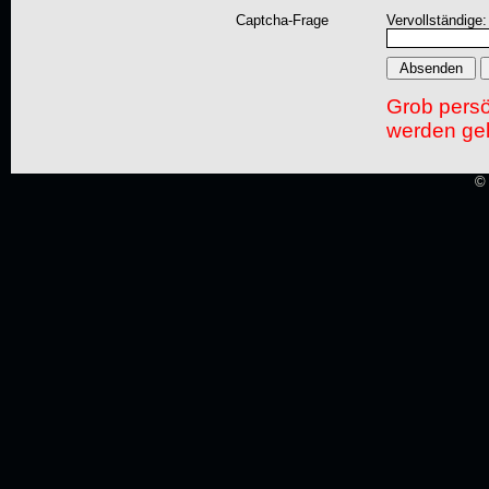
Captcha-Frage
Vervollständige:
Grob pers
werden gel
© 