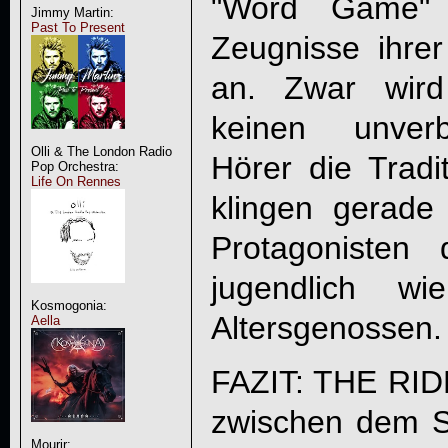
"Word Game" a
Jimmy Martin:
Past To Present
Zeugnisse ihrer
an. Zwar wird
keinen unverb
Olli & The London Radio
Hörer die Tradi
Pop Orchestra:
Life On Rennes
klingen gerade
Protagonisten
jugendlich w
Kosmogonia:
Altersgenossen.
Aella
FAZIT:
THE RID
zwischen dem S
Mourir: