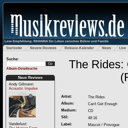
Lese-Empfehlung: RIHANNA Ein Leben zwischen Bühne und Familie
Startseite
Neuste Reviews
Release-Kalender
News
Live
Suche:
The Rides:
Album-Detailsuche
(
Neue Reviews
Andy Gillmann:
Acoustic Impulse
Artist:
The Rides
Album:
Can't Get Enough
Medium:
CD
Stil:
48:16
Vanderlust:
Label:
Mascot / Provogue