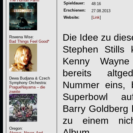
The Human Farm
Spieldauer:
48:16
Erschienen:
27.08.2013
Website:
[
Link
]
Die Idee zu die
Rowena Wise:
Bad Things Feel Good*
Stephen Stills
Kenny Wayne 
bereits altge
Dewa Budjana & Czech
Nummer eins, b
Symphony Orchestra:
PragueNayama – die
zweite
Superbowl au
Barry Goldberg 
zu einem nich
Oregon:
Album.
Always, Never, And