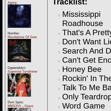
Tracklist:
Agony
Mississippi
Roadhouse
That's A Pret
Horrifier:
Revelations Of Gore
Don't Want Li
Search And D
Can't Get En
Honey Bee
Ggwendolyn:
Superstar Syndrome
Rockin' In Th
Talk To Me B
Only Teardrop
Dvm Spiro:
Word Game
MMXXVI – Grave