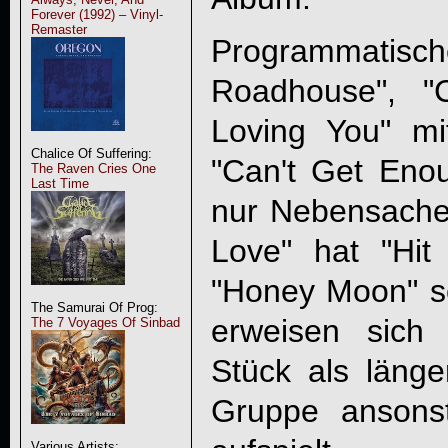
Forever (1992) – Vinyl-
Remaster
Programmatisch
Roadhouse", "
Loving You" mi
Chalice Of Suffering:
"
Can't Get Eno
The Raven Cries One
Last Time
nur Nebensache.
Love" hat "Hit
"Honey Moon" s
The Samurai Of Prog:
erweisen sich 
The 7 Voyages Of Sinbad
Stück als läng
Gruppe ansonst
Various Artists: