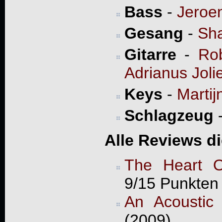
Bass
-
Jeroe
Gesang
-
Sha
Gitarre
-
Rob
Adrianus Joli
Keys
-
Martij
Schlagzeug
Alle Reviews d
The Heart O
9/15 Punkten
An Acoustic
(2009)