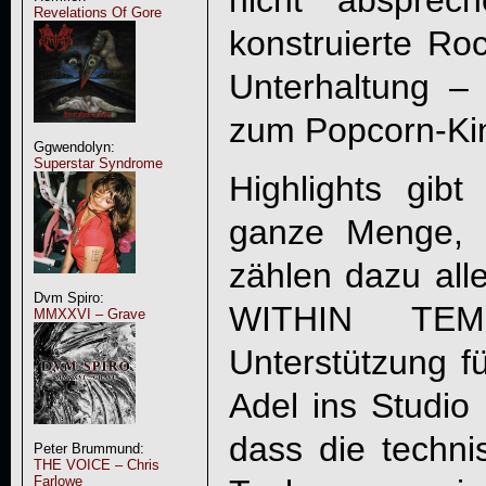
nicht absprec
Revelations Of Gore
konstruierte Roc
Unterhaltung –
zum Popcorn-Kin
Ggwendolyn:
Superstar Syndrome
Highlights gib
ganze Menge, u
zählen dazu all
Dvm Spiro:
WITHIN TEM
MMXXVI – Grave
Unterstützung f
Adel ins Studio
dass die techni
Peter Brummund:
THE VOICE – Chris
Farlowe