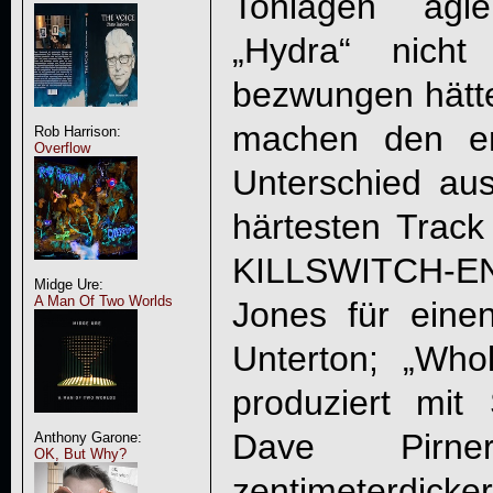
Tonlagen agi
„
Hydra
“ nicht
bezwungen hätte,
machen den en
Rob Harrison:
Overflow
Unterschied au
härtesten Track
KILLSWITCH-E
Midge Ure:
A Man Of Two Worlds
Jones für einen
Unterton; „Who
produziert mi
Dave Pirn
Anthony Garone:
OK, But Why?
zentimeterdic