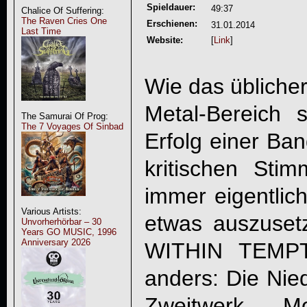
Spieldauer:
49:37
Chalice Of Suffering:
The Raven Cries One
Erschienen:
31.01.2014
Last Time
Website:
[
Link
]
Wie das übliche
Metal-Bereich 
The Samurai Of Prog:
The 7 Voyages Of Sinbad
Erfolg einer Ba
kritischen St
immer eigentlic
Various Artists:
etwas auszuset
Unvorherhörbar – 30
Years GO MUSIC, 1996
Anniversary 2026
WITHIN TEMP
anders: Die Nied
Zweitwerk „M