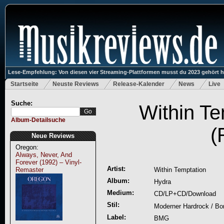
Lese-Empfehlung: Von diesen vier Streaming-Plattformen musst du 2023 gehört 
Startseite
Neuste Reviews
Release-Kalender
News
Live
Suche:
Within Te
Album-Detailsuche
(
Neue Reviews
Oregon:
Always, Never, And
Forever (1992) – Vinyl-
Artist:
Remaster
Within Temptation
Album:
Hydra
Medium:
CD/LP+CD/Download
Stil:
Moderner Hardrock / B
Label:
BMG