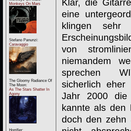
Klar, die Gitarre
Monkeys On Mars
eine untergeor
klingen sehr
Erscheinungsbil
Stefano Panunzi:
Caravaggio
von stromlini
niemandem weh
sprechen
W
The Gloomy Radiance Of
sicherlich eher
The Moon:
As The Stars Shatter In
Jahr 2000 die
Agony
kannte als den 
doch den zehn
Horrifier: