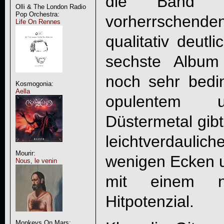
die Band 
Olli & The London Radio
Pop Orchestra:
vorherrsche
Life On Rennes
qualitativ deutl
sechste Albu
noch sehr bedin
Kosmogonia:
Aella
opulentem u
Düstermetal gibt
leichtverdaul
Mourir:
wenigen Ecken u
Nous, le venin
mit einem na
Hitpotenzial.
Monkeys On Mars: