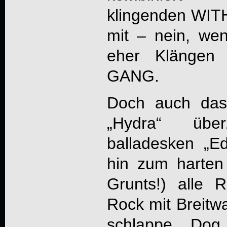
klingenden WI
mit – nein, we
eher Klänge
GANG.
Doch auch das 
„
Hydra
“ über
balladesken „E
hin zum harten 
Grunts!) alle 
Rock mit Breitw
schlappe „Dog