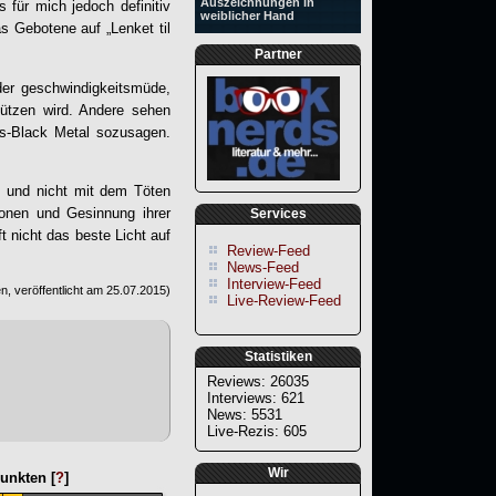
Auszeichnungen in
 für mich jedoch definitiv
weiblicher Hand
as Gebotene auf „
Lenket til
Partner
der geschwindigkeitsmüde,
stützen wird. Andere sehen
us-Black Metal sozusagen.
h und nicht mit dem Töten
ionen und Gesinnung ihrer
Services
t nicht das beste Licht auf
Review-Feed
News-Feed
Interview-Feed
, veröffentlicht am
25.07.2015
)
Live-Review-Feed
Statistiken
Reviews: 26035
Interviews: 621
News: 5531
Live-Rezis: 605
Wir
unkten [
?
]