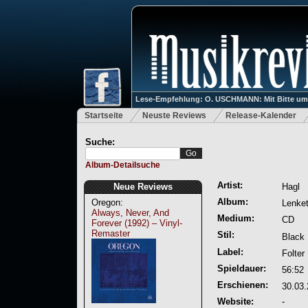
Lese-Empfehlung: O. USCHMANN: Mit Bitte um Ve
Startseite
Neuste Reviews
Release-Kalender
Suche:
Album-Detailsuche
Artist:
Neue Reviews
Hagl
Album:
Oregon:
Lenket 
Always, Never, And
Medium:
CD
Forever (1992) – Vinyl-
Remaster
Stil:
Black 
Label:
Folter
Spieldauer:
56:52
Erschienen:
30.03
Website:
-