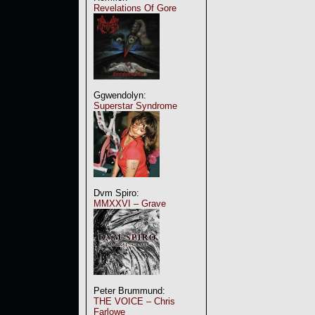
Revelations Of Gore
Ggwendolyn:
Superstar Syndrome
Dvm Spiro:
MMXXVI – Grave
Peter Brummund:
THE VOICE – Chris
Farlowe