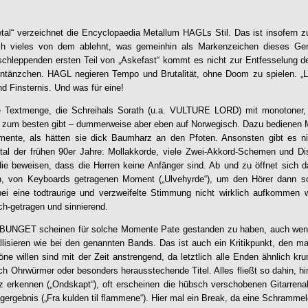
Metal“ verzeichnet die Encyclopaedia Metallum HAGLs Stil. Das ist insofern z
h vieles von dem ablehnt, was gemeinhin als Markenzeichen dieses Ge
chleppenden ersten Teil von „Askefast“ kommt es nicht zur Entfesselung de
ntänzchen. HAGL negieren Tempo und Brutalität, ohne Doom zu spielen. „
L
nd Finsternis. Und was für eine!
e Textmenge, die Schreihals Sorath (u.a. VULTURE LORD) mit monotoner, le
zum besten gibt – dummerweise aber eben auf Norwegisch. Dazu bedienen
umente, als hätten sie dick Baumharz an den Pfoten. Ansonsten gibt es ni
al der frühen 90er Jahre: Mollakkorde, viele Zwei-Akkord-Schemen und D
ie beweisen, dass die Herren keine Anfänger sind. Ab und zu öffnet sich d
n, von Keyboards getragenen Moment („Ulvehyrde“), um den Hörer dann so
ei eine todtraurige und verzweifelte Stimmung nicht wirklich aufkommen wi
h-getragen und sinnierend.
GET scheinen für solche Momente Pate gestanden zu haben, auch wenn 
tallisieren wie bei den genannten Bands. Das ist auch ein Kritikpunkt, de
ne willen sind mit der Zeit anstrengend, da letztlich alle Enden ähnlich k
ch Ohrwürmer oder besonders herausstechende Titel. Alles fließt so dahin, hi
nz erkennen („Ondskapt“), oft erscheinen die hübsch verschobenen Gitarrenakk
gergebnis („Fra kulden til flammene“). Hier mal ein Break, da eine Schrammel