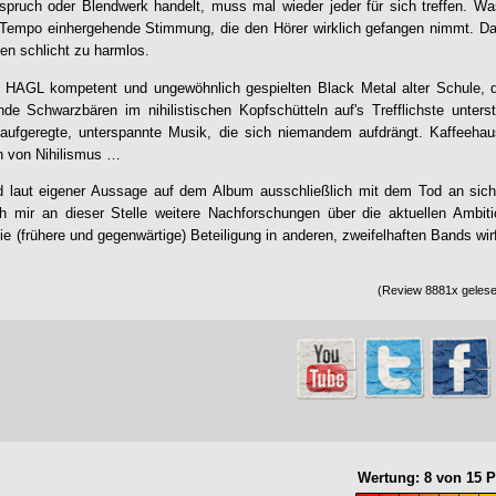
pruch oder Blendwerk handelt, muss mal wieder jeder für sich treffen. Was
em Tempo einhergehende Stimmung, die den Hörer wirklich gefangen nimmt. D
ngen schlicht zu harmlos.
ern HAGL kompetent und ungewöhnlich gespielten Black Metal alter Schule, 
nde Schwarzbären im nihilistischen Kopfschütteln auf's Trefflichste unter
 unaufgeregte, unterspannte Musik, die sich niemandem aufdrängt. Kaffeeha
on von Nihilismus …
d laut eigener Aussage auf dem Album ausschließlich mit dem Tod an sic
ich mir an dieser Stelle weitere Nachforschungen über die aktuellen Ambit
ie (frühere und gegenwärtige) Beteiligung in anderen, zweifelhaften Bands wirf
(Review 8881x gelesen
Wertung:
8
von
15
P