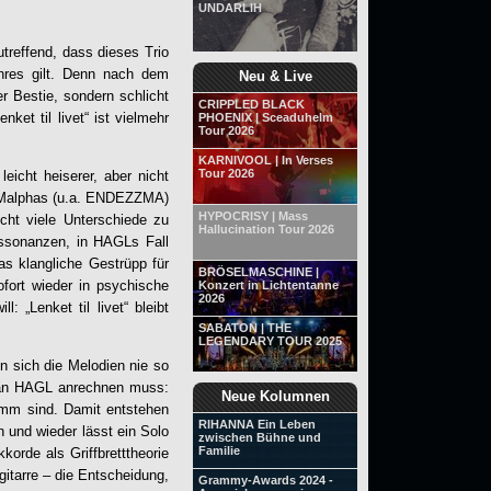
UNDARLIH
utreffend, dass dieses Trio
nres gilt. Denn nach dem
Neu & Live
r Bestie, sondern schlicht
CRIPPLED BLACK
enket til livet
“ ist vielmehr
PHOENIX | Sceaduhelm
Tour 2026
KARNIVOOL | In Verses
Tour 2026
icht heiserer, aber nicht
 Malphas (u.a. ENDEZZMA)
HYPOCRISY | Mass
cht viele Unterschiede zu
Hallucination Tour 2026
issonanzen, in HAGLs Fall
as klangliche Gestrüpp für
BRÖSELMASCHINE |
fort wieder in psychische
Konzert in Lichtentanne
2026
ll: „
Lenket til livet
“ bleibt
SABATON | THE
LEGENDARY TOUR 2025
sich die Melodien nie so
n man HAGL anrechnen muss:
Neue Kolumnen
rumm sind. Damit entstehen
RIHANNA Ein Leben
n und wieder lässt ein Solo
zwischen Bühne und
Familie
orde als Griffbretttheorie
gitarre – die Entscheidung,
Grammy-Awards 2024 -