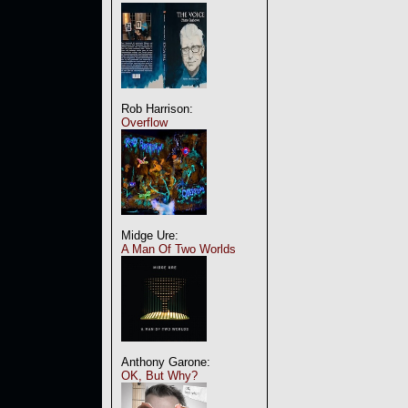
Rob Harrison:
Overflow
Midge Ure:
A Man Of Two Worlds
Anthony Garone:
OK, But Why?