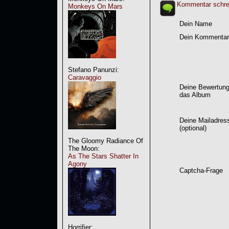
Kommentar schre
Monkeys On Mars
Dein Name
Dein Kommentar
Stefano Panunzi:
Caravaggio
Deine Bewertung
das Album
Deine Mailadres
(optional)
The Gloomy Radiance Of
The Moon:
As The Stars Shatter In
Agony
Captcha-Frage
Horrifier: