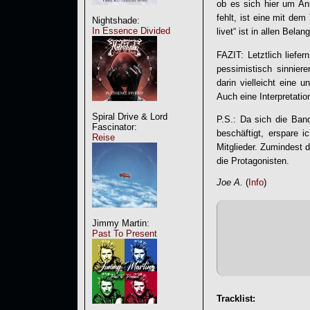
ob es sich hier um Ans
fehlt, ist eine mit d
Nightshade:
In Essence Divided
livet
“ ist in allen Bela
FAZIT: Letztlich lief
pessimistisch sinniere
darin vielleicht eine
Auch eine Interpretati
Spiral Drive & Lord
P.S.: Da sich die Ban
Fascinator:
beschäftigt, erspare 
Reise
Mitglieder. Zumindest d
die Protagonisten.
Joe A.
(
Info
)
Jimmy Martin:
Past To Present
Tracklist: