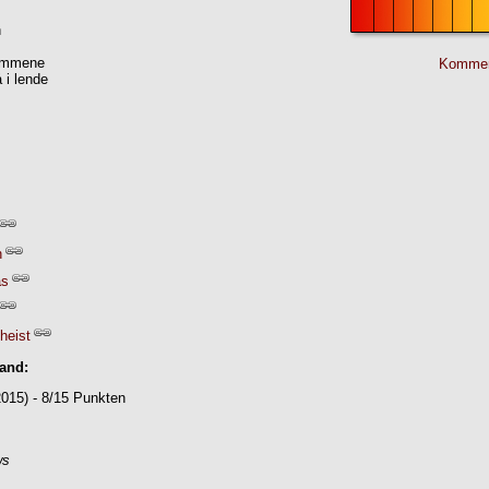
n
lammene
Kommen
 i lende
h
as
heist
Band:
015) - 8/15 Punkten
ws