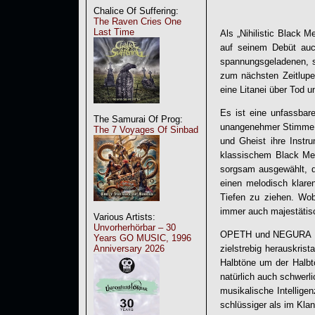
Chalice Of Suffering:
The Raven Cries One
Last Time
Als „Nihilistic Black 
auf seinem Debüt auc
spannungsgeladenen, s
zum nächsten Zeitlupe
eine Litanei über Tod u
Es ist eine unfassbar
The Samurai Of Prog:
unangenehmer Stimme 
The 7 Voyages Of Sinbad
und Gheist ihre Instr
klassischem Black Met
sorgsam ausgewählt, d
einen melodisch klare
Tiefen zu ziehen. Wob
immer auch majestätisc
Various Artists:
Unvorherhörbar – 30
OPETH und NEGURA BUN
Years GO MUSIC, 1996
Anniversary 2026
zielstrebig herauskris
Halbtöne um der Halbtö
natürlich auch schwerli
musikalische Intellige
schlüssiger als im Klan