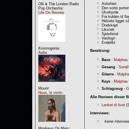
Askefast
Olli & The London Radio
Den sorte porte
Pop Orchestra:
Ulvehyrde
Life On Rennes
Fra kulden til f
Helvete ligger så
Ondskapt
Liksoek
Sjelefiend
Vardogn
Endelikt
Kosmogonia:
Besetzung:
Aella
Bass
-
Malphas
Gesang
-
Sorat
Gitarre
-
Malph
Keys
-
Malphas
Mourir:
Schlagzeug
-
G
Nous, le venin
Alle Reviews dieser 
Lenket til livet
(2
Interviews:
keine Intervie
Monkeys On Mars: