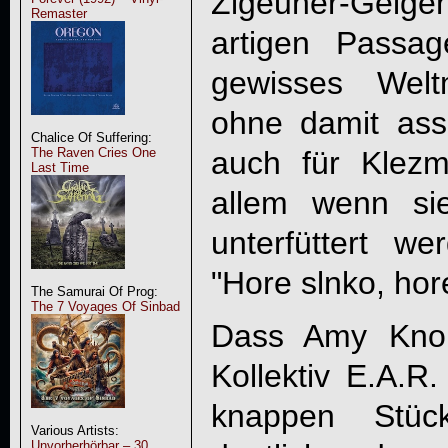
Zigeuner-Geig
Remaster
artigen Passag
gewisses Weltm
ohne damit asso
Chalice Of Suffering:
auch für Klezm
The Raven Cries One
Last Time
allem wenn sie
unterfüttert w
"Hore slnko, hor
The Samurai Of Prog:
The 7 Voyages Of Sinbad
Dass Amy Knol
Kollektiv E.A.R.
knappen Stüc
Various Artists:
Unvorherhörbar – 30