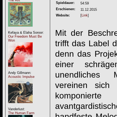
The Rift
Spieldauer:
54:59
Erschienen:
11.12.2015
Website:
[
Link
]
Mit der Besch
Kefaya & Elaha Soroor:
Our Freedom Must Be
Won
trifft das Label
denn das Projekt
einer schräg
unendliches M
Andy Gillmann:
Acoustic Impulse
vereinen sich
komponier
avantgardistis
Vanderlust:
The Human Farm
handfeste Melod