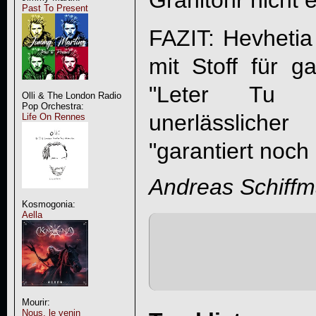
Granitohr nicht 
Past To Present
FAZIT: Hevhetia
mit Stoff für 
"
Leter Tu De
Olli & The London Radio
Pop Orchestra:
unerlässliche
Life On Rennes
"garantiert noch
Andreas Schiff
Kosmogonia:
Aella
Mourir:
Nous, le venin