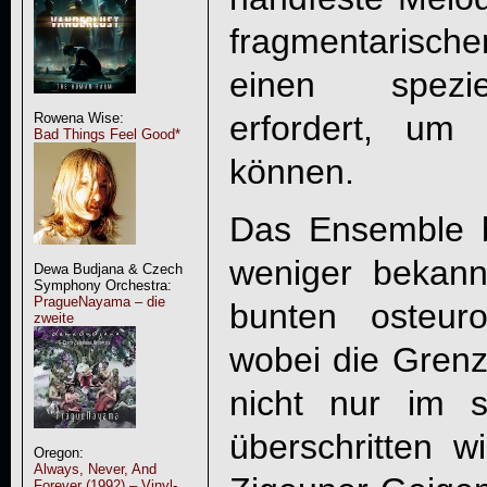
fragmentarisch
einen spezi
erfordert, um
Rowena Wise:
Bad Things Feel Good*
können.
Das Ensemble 
weniger bekann
Dewa Budjana & Czech
Symphony Orchestra:
PragueNayama – die
bunten osteur
zweite
wobei die Grenz
nicht nur im s
überschritten w
Oregon:
Always, Never, And
Forever (1992) – Vinyl-