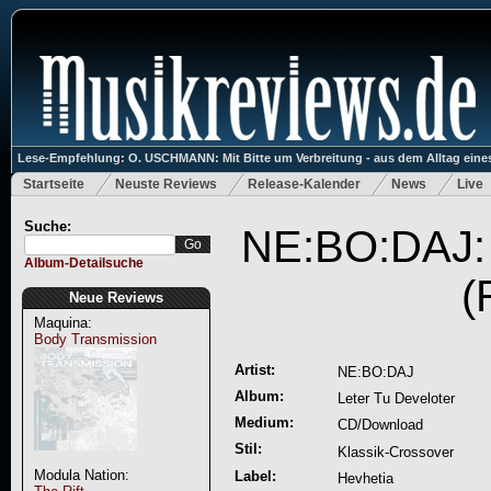
Lese-Empfehlung: O. USCHMANN: Mit Bitte um Verbreitung - aus dem Alltag eines
Startseite
Neuste Reviews
Release-Kalender
News
Live
Suche:
NE:BO:DAJ: 
Album-Detailsuche
(
Neue Reviews
Maquina:
Body Transmission
Artist:
NE:BO:DAJ
Album:
Leter Tu Develoter
Medium:
CD/Download
Stil:
Klassik-Crossover
Modula Nation:
Label:
Hevhetia