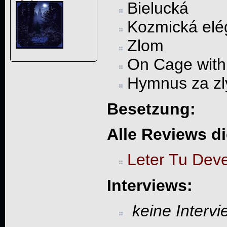
Bielucká
Kozmická elé
Zlom
On Cage with
Hymnus za zl
Besetzung:
Alle Reviews d
Leter Tu Deve
Interviews:
keine Interv