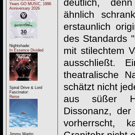
deutlich, de
Years GO MUSIC, 1996
Anniversary 2026
ähnlich schran
erstaunlich orig
des Standards 
Nightshade:
mit stilechtem 
In Essence Divided
ausschließt. 
theatralische N
schätzt nicht je
Spiral Drive & Lord
Fascinator:
aus süßer H
Reise
Dissonanz, der 
vorherrscht, 
Jimmy Martin: