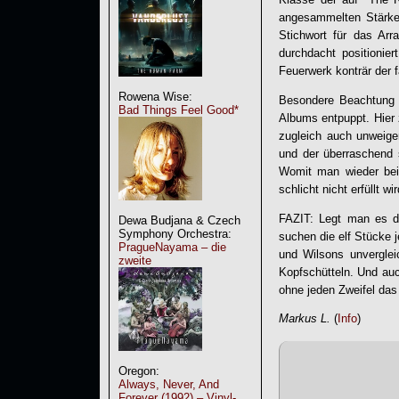
angesammelten Stärke
Stichwort für das Arr
durchdacht positionie
Feuerwerk konträr der 
Rowena Wise:
Besondere Beachtung v
Bad Things Feel Good*
Albums entpuppt. Hier 
zugleich auch unweige
und der überraschend 
Womit man wieder bei
schlicht nicht erfüllt wir
FAZIT: Legt man es da
Dewa Budjana & Czech
Symphony Orchestra:
suchen die elf Stücke 
PragueNayama – die
und Wilsons unverglei
zweite
Kopfschütteln. Und a
ohne jeden Zweifel das
Markus L.
(
Info
)
Oregon:
Always, Never, And
Forever (1992) – Vinyl-