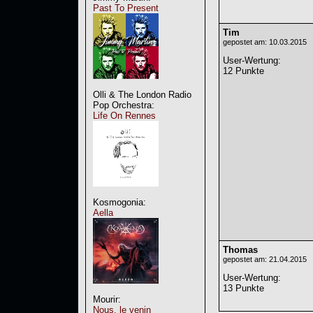
Past To Present
Tim
gepostet am: 10.03.2015
User-Wertung
:
12 Punkte
Olli & The London Radio
Pop Orchestra:
Life On Rennes
Kosmogonia:
Aella
Thomas
gepostet am: 21.04.2015
User-Wertung
:
13 Punkte
Mourir:
Nous, le venin