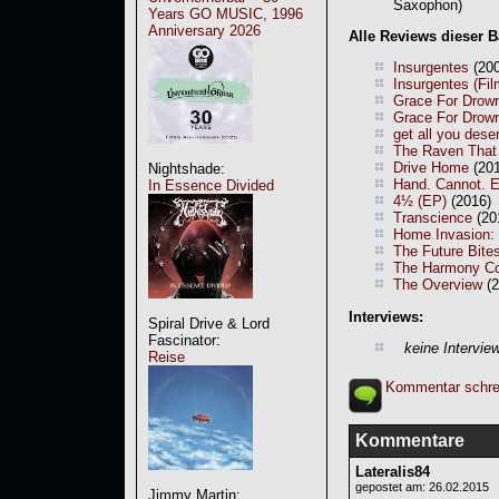
Saxophon)
Years GO MUSIC, 1996
Anniversary 2026
Alle Reviews dieser 
Insurgentes
(200
Insurgentes (Fil
Grace For Drown
Grace For Drow
get all you dese
The Raven That
Drive Home
(201
Nightshade:
Hand. Cannot. 
In Essence Divided
4½ (EP)
(2016)
Transcience
(20
Home Invasion: I
The Future Bite
The Harmony C
The Overview
(2
Interviews:
Spiral Drive & Lord
Fascinator:
keine Intervie
Reise
Kommentar schre
Kommentare
Lateralis84
gepostet am: 26.02.2015
Jimmy Martin: