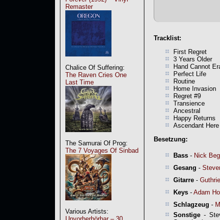
Remaster
Tracklist:
First Regret
3 Years Older
Hand Cannot Er
Chalice Of Suffering:
Perfect Life
The Raven Cries One
Routine
Last Time
Home Invasion
Regret #9
Transience
Ancestral
Happy Returns
Ascendant Her
Besetzung:
The Samurai Of Prog:
The 7 Voyages Of Sinbad
Bass
-
Nick Be
Gesang
-
Steve
Gitarre
-
Guthri
Keys
-
Adam Ho
Schlagzeug
-
M
Various Artists:
Sonstige
- Stev
Unvorherhörbar – 30