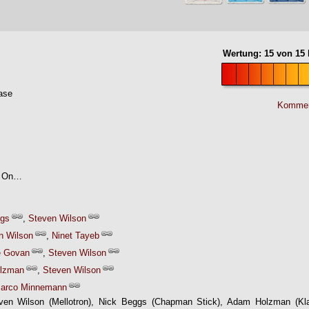
Wertung:
15
von
15
ase
Kommen
e On…
ggs
,
Steven Wilson
n Wilson
,
Ninet Tayeb
e Govan
,
Steven Wilson
lzman
,
Steven Wilson
arco Minnemann
en Wilson (Mellotron), Nick Beggs (Chapman Stick), Adam Holzman (Klavi