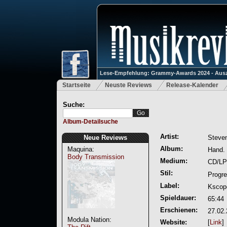
Lese-Empfehlung: Grammy-Awards 2024 - Ausz
Startseite
Neuste Reviews
Release-Kalender
Suche:
Album-Detailsuche
Artist:
Neue Reviews
Steve
Album:
Maquina:
Hand.
Body Transmission
Medium:
CD/LP
Stil:
Progr
Label:
Kscop
Spieldauer:
65:44
Erschienen:
27.02
Modula Nation:
Website:
[
Link
]