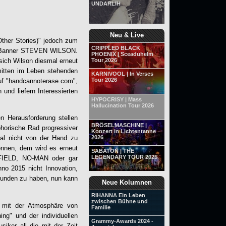
UNDARLIH
Neu & Live
Other Stories)" jedoch zum
CRIPPLED BLACK
 Banner
STEVEN WILSON
.
PHOENIX | Sceaduhelm
sich Wilson diesmal erneut
Tour 2026
 mitten im Leben stehenden
KARNIVOOL | In Verses
Tour 2026
Auf "handcannoterase.com",
 und liefern Interessierten
HYPOCRISY | Mass
Hallucination Tour 2026
n Herausforderung stellen
BRÖSELMASCHINE |
horische Rad progressiver
Konzert in Lichtentanne
2026
mal nicht von der Hand zu
nnen, dem wird es erneut
SABATON | THE
LEGENDARY TOUR 2025
CKFIELD, NO-MAN oder gar
o 2015 nicht Innovation,
unden zu haben, nun kann
Neue Kolumnen
RIHANNA Ein Leben
zwischen Bühne und
s mit der Atmosphäre von
Familie
ng" und der individuellen
Grammy-Awards 2024 -
iker all die mit der Zeit