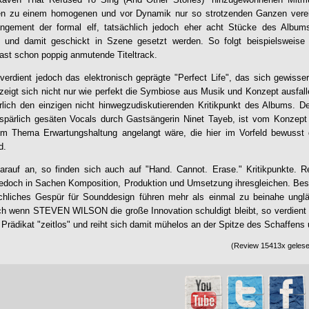
n zu einem homogenen und vor Dynamik nur so strotzenden Ganzen verei
angement der formal elf, tatsächlich jedoch eher acht Stücke des Album
rt und damit geschickt in Szene gesetzt werden. So folgt beispielsweise
fast schon poppig anmutende Titeltrack.
erdient jedoch das elektronisch geprägte "Perfect Life", das sich gewiss
zeigt sich nicht nur wie perfekt die Symbiose aus Musik und Konzept ausfall
rlich den einzigen nicht hinwegzudiskutierenden Kritikpunkt des Albums. D
spärlich gesäten Vocals durch Gastsängerin Ninet Tayeb, ist vom Konzept 
m Thema Erwartungshaltung angelangt wäre, die hier im Vorfeld bewusst 
d.
rauf an, so finden sich auch auf "
Hand. Cannot. Erase
." Kritikpunkte. 
jedoch in Sachen Komposition, Produktion und Umsetzung ihresgleichen. Beso
chliches Gespür für Sounddesign führen mehr als einmal zu beinahe ungl
uch wenn
STEVEN WILSON
die große Innovation schuldigt bleibt, so verdien
 Prädikat "zeitlos" und reiht sich damit mühelos an der Spitze des Schaffens
(Review 15413x gelesen