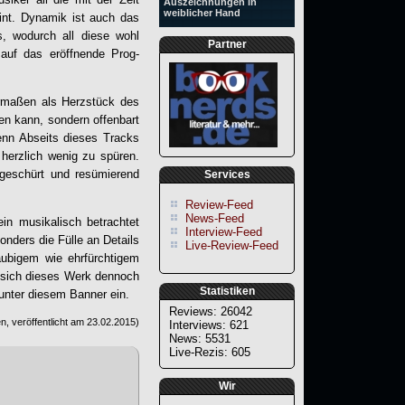
Auszeichnungen in
weiblicher Hand
nt. Dynamik ist auch das
s, wodurch all diese wohl
Partner
 auf das eröffnende Prog-
ermaßen als Herzstück des
en kann, sondern offenbart
enn Abseits dieses Tracks
herzlich wenig zu spüren.
geschürt und resümierend
Services
Review-Feed
News-Feed
Rein musikalisch betrachtet
Interview-Feed
nders die Fülle an Details
Live-Review-Feed
äubigem wie ehrfürchtigem
t sich dieses Werk dennoch
Statistiken
 unter diesem Banner ein.
Reviews: 26042
, veröffentlicht am
23.02.2015
)
Interviews: 621
News: 5531
Live-Rezis: 605
Wir