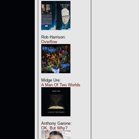
Rob Harrison:
Overflow
Midge Ure:
A Man Of Two Worlds
Anthony Garone:
OK, But Why?