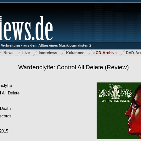
rbreitung - aus dem Alltag eines Musikjournalisten 2
News
Live
Interviews
Kolumnen
CD-Archiv
DVD-Arc
Wardenclyffe: Control All Delete
(Review)
clyffe
l All Delete
Death
ecords
.2015