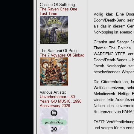
Chalice Of Suffering:
The Raven Cries One
Last Time
Völlig klar: Eine Do
Doom/Death-Band sei
als das in diesem Gen
Nörköpping ist ebenso
Gitarrist und Sänger J
Thema: The Political 
The Samurai Of Prog:
WARDENCLYFFE
ents
The 7 Voyages Of Sinbad
Doom/Death-Bands – hö
Jacob Nordangård set
beschwörendes Wisper
Die Gitarrenfraktion,
Weltklasseniveau, sch
Various Artists:
Melodiewerk. Heftige 
Unvorherhörbar – 30
wieder fette Ausrufez
Years GO MUSIC, 1996
Anniversary 2026
Neben den unvermeid
Referenzen von PARA
FAZIT: Veröffentlichu
und sorgen für ein erst