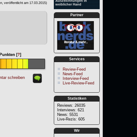
Auszeichnungen in
, veröffentlicht am
17.03.2015
)
weiblicher Hand
Partner
Punkten [
?
]
Services
Review-Feed
News-Feed
tar schreiben
Interview-Feed
Live-Review-Feed
Statistiken
Reviews: 26035
Interviews: 621
News: 5531
Live-Rezis: 605
Wir