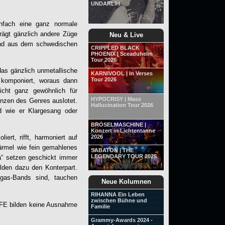
UNDARLIH
infach eine ganz normale
trägt gänzlich andere Züge
Neu & Live
Band aus dem schwedischen
CRIPPLED BLACK
PHOENIX | Sceaduhelm
Tour 2026
das gänzlich unmetallische
KARNIVOOL | In Verses
Tour 2026
g komponiert, woraus dann
icht ganz gewöhnlich für
HYPOCRISY | Mass
nzen des Genres auslotet.
Hallucination Tour 2026
d wie er Klargesang oder
BRÖSELMASCHINE |
Konzert in Lichtentanne
2026
ert, rifft, harmoniert auf
ärmel wie fein gemahlenes
SABATON | THE
LEGENDARY TOUR 2025
a“ setzen geschickt immer
lden dazu den Konterpart.
gas-Bands sind, tauchen
Neue Kolumnen
RIHANNA Ein Leben
zwischen Bühne und
FE
bilden keine Ausnahme
Familie
Grammy-Awards 2024 -