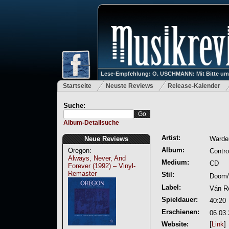
Lese-Empfehlung: O. USCHMANN: Mit Bitte um Ve
Startseite
Neuste Reviews
Release-Kalender
Suche:
Album-Detailsuche
Artist:
Neue Reviews
Warden
Album:
Oregon:
Contro
Always, Never, And
Medium:
CD
Forever (1992) – Vinyl-
Remaster
Stil:
Doom/
Label:
Ván R
Spieldauer:
40:20
Erschienen:
06.03
Website:
[
Link
]