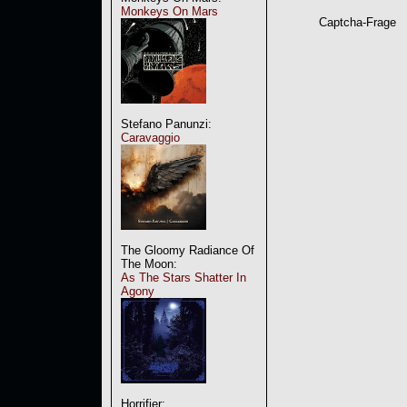
Monkeys On Mars
Captcha-Frage
Stefano Panunzi:
Caravaggio
The Gloomy Radiance Of
The Moon:
As The Stars Shatter In
Agony
Horrifier: