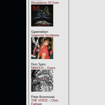
Revelations Of Gore
Ggwendolyn:
Superstar Syndrome
Dvm Spiro:
MMXXVI – Grave
Peter Brummund:
THE VOICE – Chris
Farlowe