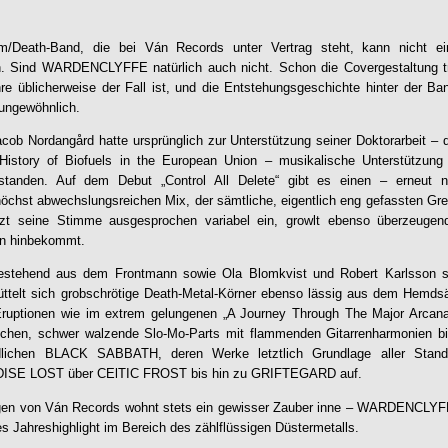
om/Death-Band, die bei Ván Records unter Vertrag steht, kann nicht e
n. Sind
WARDENCLYFFE
natürlich auch nicht. Schon die Covergestaltung 
re üblicherweise der Fall ist, und die Entstehungsgeschichte hinter der 
 ungewöhnlich.
acob Nordangård hatte ursprünglich zur Unterstützung seiner Doktorarbeit – 
History of Biofuels in the European Union – musikalische Unterstützun
tanden. Auf dem Debut „
Control All Delete
“ gibt es einen – erneut n
chst abwechslungsreichen Mix, der sämtliche, eigentlich eng gefassten Gre
zt seine Stimme ausgesprochen variabel ein, growlt ebenso überzeugen
n hinbekommt.
 bestehend aus dem Frontmann sowie Ola Blomkvist und Robert Karlsson soli
üttelt sich grobschrötige Death-Metal-Körner ebenso lässig aus dem Hemds
Eruptionen wie im extrem gelungenen „A Journey Through The Major Arcan
eichen, schwer walzende Slo-Mo-Parts mit flammenden Gitarrenharmonien bi
lichen BLACK SABBATH, deren Werke letztlich Grundlage aller Stand
DISE LOST über CElTIC FROST bis hin zu GRIFTEGARD auf.
ngen von Ván Records wohnt stets ein gewisser Zauber inne –
WARDENCLYF
es Jahreshighlight im Bereich des zählflüssigen Düstermetalls.