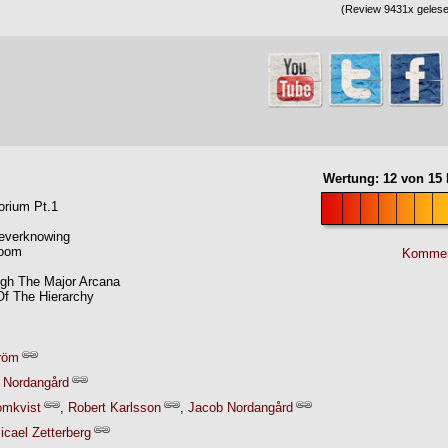
(Review 9431x gelesen
Wertung:
12
von
15
orium Pt.1
Neverknowing
Doom
Kommen
gh The Major Arcana
Of The Hierarchy
röm
 Nordangård
omkvist
,
Robert Karlsson
,
Jacob Nordangård
icael Zetterberg