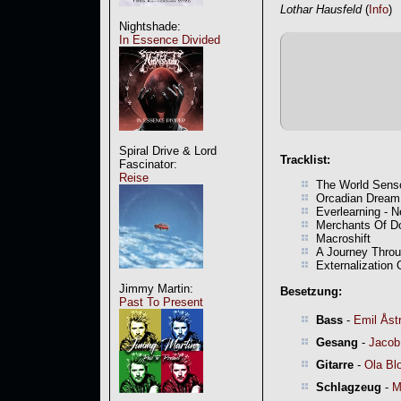
Lothar Hausfeld
(
Info
)
Nightshade:
In Essence Divided
Spiral Drive & Lord
Tracklist:
Fascinator:
Reise
The World Sens
Orcadian Dream
Everlearning - 
Merchants Of 
Macroshift
A Journey Throu
Externalization 
Jimmy Martin:
Besetzung:
Past To Present
Bass
-
Emil Åst
Gesang
-
Jacob
Gitarre
-
Ola Bl
Schlagzeug
-
M