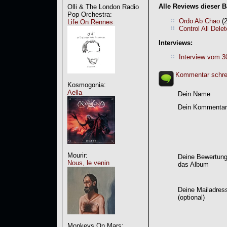
Alle Reviews dieser 
Olli & The London Radio
Pop Orchestra:
Ordo Ab Chao
(2
Life On Rennes
Control All Delet
Interviews:
Interview vom 3
Kommentar schre
Kosmogonia:
Aella
Dein Name
Dein Kommentar
Mourir:
Deine Bewertung
Nous, le venin
das Album
Deine Mailadres
(optional)
Monkeys On Mars: