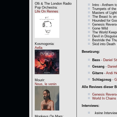
Olli & The London Radio
Intro - Anthem t
Pop Orchestra:
Trumpets of th
Life On Rennes
Masters of Light
The Beast Is on
Hounded for Go
Genesis Revers
Gone Wild
The World Keeps
Devil in Disguis
Bestride the Th
Kosmogonia:
Skid into Death
Aella
Besetzung:
Bass
-
Daniel S
Gesang
-
Daniel
Gitarre
-
Andi He
Schlagzeug
-
G
Mourir:
Nous, le venin
Alle Reviews dieser 
Genesis Revers
World In Chains
Interviews:
keine Intervie
Monkeys On Mars: