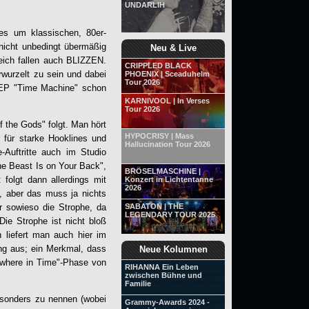
UNDARLIH
es um klassischen, 80er-
nicht unbedingt übermäßig
Neu & Live
eich fallen auch
BLIZZEN
.
CRIPPLED BLACK
erwurzelt zu sein und dabei
PHOENIX | Sceaduhelm
Tour 2026
r-EP "Time Machine" schon
KARNIVOOL | In Verses
Tour 2026
 the Gods" folgt. Man hört
HYPOCRISY | Mass
r für starke Hooklines und
Hallucination Tour 2026
-Auftritte auch im Studio
e Beast Is on Your Back",
BRÖSELMASCHINE |
 folgt dann allerdings mit
Konzert in Lichtentanne
2026
, aber das muss ja nichts
r sowieso die Strophe, da
SABATON | THE
LEGENDARY TOUR 2025
Die Strophe ist nicht bloß
 liefert man auch hier im
ng aus; ein Merkmal, dass
Neue Kolumnen
ewhere in Time"-Phase von
RIHANNA Ein Leben
zwischen Bühne und
Familie
esonders zu nennen (wobei
Grammy-Awards 2024 -