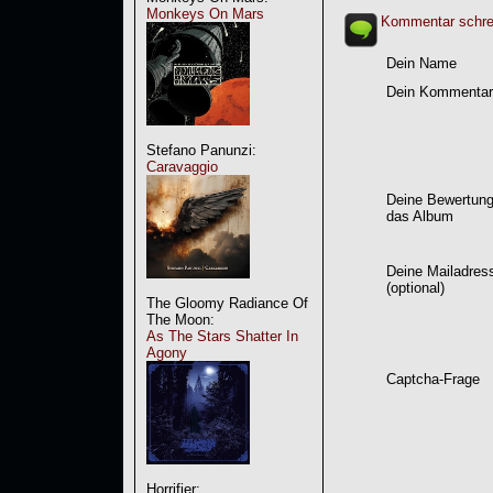
Monkeys On Mars
Kommentar schre
Dein Name
Dein Kommentar
Stefano Panunzi:
Caravaggio
Deine Bewertung
das Album
Deine Mailadres
(optional)
The Gloomy Radiance Of
The Moon:
As The Stars Shatter In
Agony
Captcha-Frage
Horrifier: