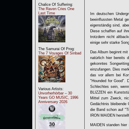
Chalice Of Suffering:
The Raven Cries One
Last Time
Im deutschen Undergr
beeinflussten Metal g
eigenständig sind, abe
Diese schaffen auf ihr
trotzdem nicht altbac
einige sehr starke Song
The Samurai Of Prog:
Das Album beginnt mit 
The 7 Voyages Of Sinbad
natürlich hier bereits
gekonntes Songwriting
einzufangen. Dies mer
das vor allem bei Konz
"Hounded for Good". D
Schlechtes sein, wenn
Various Artists:
BLIZZEN
ein Kunststüc
Unvorherhörbar – 30
Years GO MUSIC, 1996
Mittel zum Zweck, nic
Anniversary 2026
Gedächtnis bleibende 
die Band schon auf "T
IRON MAIDEN herstellt
MAIDEN standen hier s