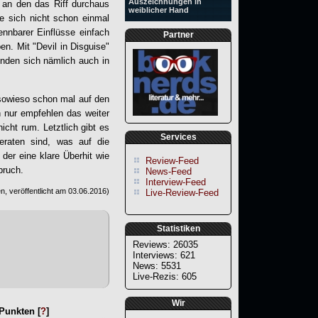
Auszeichnungen in
an den das Riff durchaus
weiblicher Hand
ie sich nicht schon einmal
ennbarer Einflüsse einfach
Partner
n. Mit "Devil in Disguise"
inden sich nämlich auch in
 sowieso schon mal auf den
nur empfehlen das weiter
ht rum. Letztlich gibt es
Services
eraten sind, was auf die
 der eine klare Überhit wie
Review-Feed
bruch.
News-Feed
Interview-Feed
, veröffentlicht am
03.06.2016
)
Live-Review-Feed
Statistiken
Reviews: 26035
Interviews: 621
News: 5531
Live-Rezis: 605
Wir
Punkten [
?
]