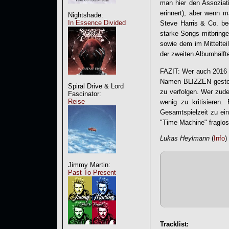
man hier den Assozia
erinnert), aber wenn 
Nightshade:
In Essence Divided
Steve Harris & Co. be
starke Songs mitbringe
sowie dem im Mitteltei
der zweiten Albumhälfte
FAZIT: Wer auch 2016 
Namen
BLIZZEN
gesto
Spiral Drive & Lord
zu verfolgen. Wer zud
Fascinator:
Reise
wenig zu kritisieren
Gesamtspielzeit zu ein
"Time Machine" fraglos
Lukas Heylmann
(
Info
)
Jimmy Martin:
Past To Present
Tracklist: