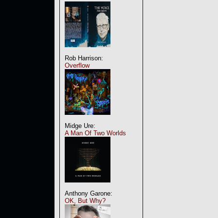
Rob Harrison:
Overflow
Midge Ure:
A Man Of Two Worlds
Anthony Garone:
OK, But Why?