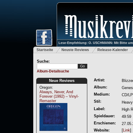
Lese-Empfehlung: O. USCHMANN: Mit Bitte um Ve
Startseite
Neuste Reviews
Release-Kalender
Suche:
Album-Detailsuche
Artist:
Neue Reviews
Blizze
Album:
Oregon:
Genes
Always, Never, And
Medium:
CD/LP
Forever (1992) – Vinyl-
Remaster
Stil:
Heavy 
Label:
High R
Spieldauer:
49:59
Erschienen:
27.05
Website:
[
Link
]