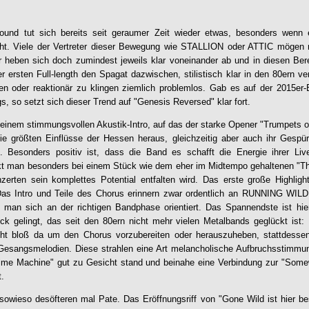
ound tut sich bereits seit geraumer Zeit wieder etwas, besonders wenn 
eht. Viele der Vertreter dieser Bewegung wie STALLION oder ATTIC mögen 
r heben sich doch zumindest jeweils klar voneinander ab und in diesen Ber
er ersten Full-length den Spagat dazwischen, stilistisch klar in den 80ern v
ken oder reaktionär zu klingen ziemlich problemlos. Gab es auf der 2015e
s, so setzt sich dieser Trend auf "
Genesis Reversed
" klar fort.
einem stimmungsvollen Akustik-Intro, auf das der starke Opener "Trumpets of
 die größten Einflüsse der Hessen heraus, gleichzeitig aber auch ihr Gespü
. Besonders positiv ist, dass die Band es schafft die Energie ihrer Live
kt man besonders bei einem Stück wie dem eher im Midtempo gehaltenen "Th
erten sein komplettes Potential entfalten wird. Das erste große Highlight
as Intro und Teile des Chorus erinnern zwar ordentlich an RUNNING WILD
 man sich an der richtigen Bandphase orientiert. Das Spannendste ist hie
k gelingt, das seit den 80ern nicht mehr vielen Metalbands geglückt ist: 
ht bloß da um den Chorus vorzubereiten oder herauszuheben, stattdessen
Gesangsmelodien. Diese strahlen eine Art melancholische Aufbruchsstimmu
ime Machine" gut zu Gesicht stand und beinahe eine Verbindung zur "Som
.
owieso desöfteren mal Pate. Das Eröffnungsriff von "Gone Wild ist hier b