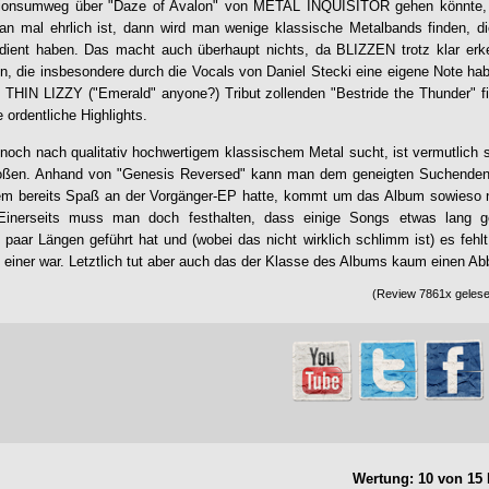
tionsumweg über "Daze of Avalon" von METAL INQUISITOR gehen könnte, 
man mal ehrlich ist, dann wird man wenige klassische Metalbands finden, d
dient haben. Das macht auch überhaupt nichts, da
BLIZZEN
trotz klar erk
n, die insbesondere durch die Vocals von Daniel Stecki eine eigene Note habe
l THIN LIZZY ("Emerald" anyone?) Tribut zollenden "Bestride the Thunder" f
 ordentliche Highlights.
noch nach qualitativ hochwertigem klassischem Metal sucht, ist vermutlich
ßen. Anhand von "
Genesis Reversed
" kann man dem geneigten Suchenden 
em bereits Spaß an der Vorgänger-EP hatte, kommt um das Album sowieso nic
. Einerseits muss man doch festhalten, dass einige Songs etwas lang g
 paar Längen geführt hat und (wobei das nicht wirklich schlimm ist) es fehlt
 einer war. Letztlich tut aber auch das der Klasse des Albums kaum einen Ab
(Review 7861x gelesen
Wertung:
10
von
15