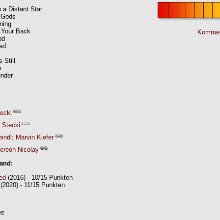
o a Distant Star
e Gods
ning
 Your Back
Kommen
od
ed
 Still
e
under
tecki
 Stecki
indl; Marvin Kiefer
ereon Nicolay
Band:
ed
(2016) - 10/15 Punkten
(2020) - 11/15 Punkten
ws