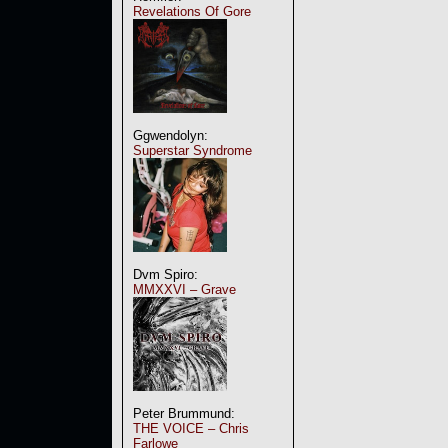
Revelations Of Gore
Ggwendolyn:
Superstar Syndrome
Dvm Spiro:
MMXXVI – Grave
Peter Brummund:
THE VOICE – Chris
Farlowe