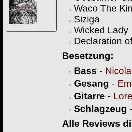
Waco The Ki
Siziga
Wicked Lady
Declaration o
Besetzung:
Bass
-
Nicola
Gesang
-
Emi
Gitarre
-
Lore
Schlagzeug
Alle Reviews d