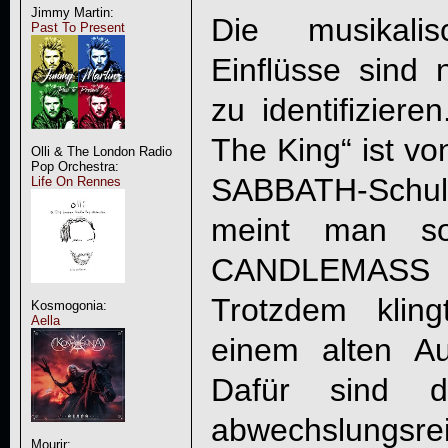
Jimmy Martin:
Die musikali
Past To Present
Einflüsse sind 
zu identifiziere
The King“ ist v
Olli & The London Radio
Pop Orchestra:
SABBATH-Schule i
Life On Rennes
meint man so
CANDLEMASS 
Trotzdem kling
Kosmogonia:
Aella
einem alten Au
Dafür sind d
abwechslungsre
Mourir: