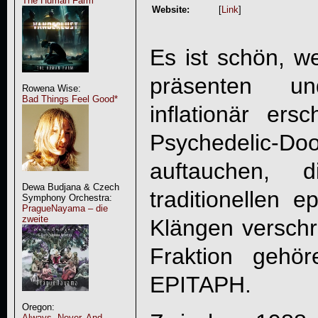
The Human Farm
Website:
[
Link
]
Es ist schön, 
präsenten u
Rowena Wise:
Bad Things Feel Good*
inflationär er
Psychedelic-
auftauchen,
Dewa Budjana & Czech
traditionellen e
Symphony Orchestra:
PragueNayama – die
zweite
Klängen verschr
Fraktion gehör
EPITAPH.
Oregon:
Always, Never, And