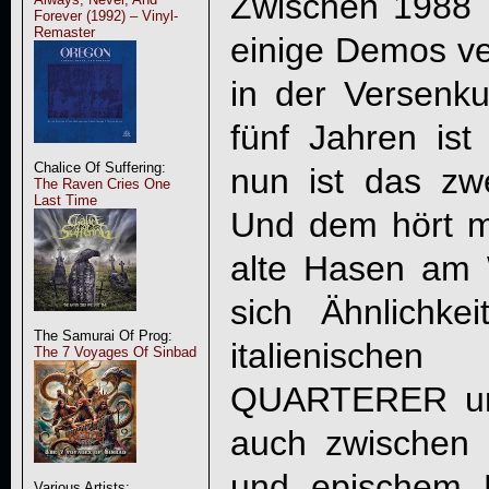
Zwischen 1988 
Forever (1992) – Vinyl-
Remaster
einige Demos ver
in der Versenk
fünf Jahren ist
Chalice Of Suffering:
nun ist das zw
The Raven Cries One
Last Time
Und dem hört ma
alte Hasen am 
sich Ähnlichke
The Samurai Of Prog:
italienisch
The 7 Voyages Of Sinbad
QUARTERER un
auch zwischen
und epischem 
Various Artists: