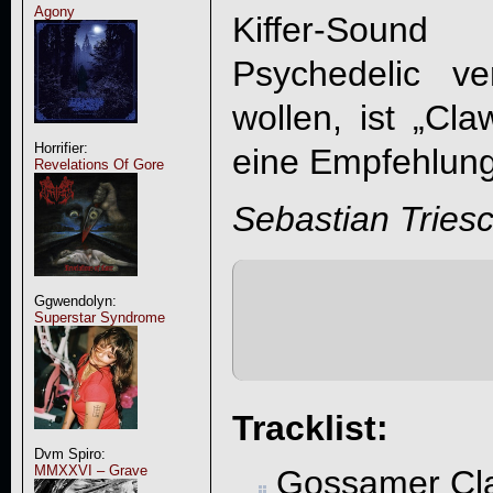
Agony
Kiffer-Soun
Psychedelic v
wollen, ist „
Cla
Horrifier:
eine Empfehlung
Revelations Of Gore
Sebastian Tries
Ggwendolyn:
Superstar Syndrome
Tracklist:
Dvm Spiro:
MMXXVI – Grave
Gossamer Cl