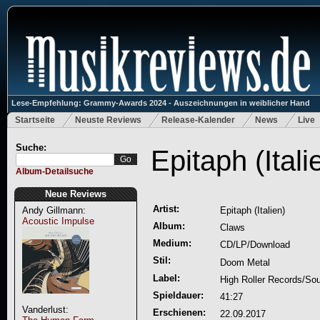
Lese-Empfehlung: Grammy-Awards 2024 - Auszeichnungen in weiblicher Hand
Startseite
Neuste Reviews
Release-Kalender
News
Live
Suche:
Epitaph (Ital
Album-Detailsuche
Neue Reviews
Artist:
Andy Gillmann:
Epitaph (Italien)
Acoustic Impulse
Album:
Claws
Medium:
CD/LP/Download
Stil:
Doom Metal
Label:
High Roller Records/Sou
Spieldauer:
41:27
Vanderlust:
Erschienen:
22.09.2017