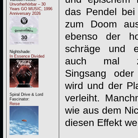
Unvorherhörbar – 30
das Pendel bei
Years GO MUSIC, 1996
Anniversary 2026
zum Doom aussc
ebenso der h
schräge und e
Nightshade:
In Essence Divided
auch mal z
Singsang oder
wird und der Pl
Spiral Drive & Lord
verleiht. Manc
Fascinator:
Reise
wie aus dem Nic
diesen Effekt we