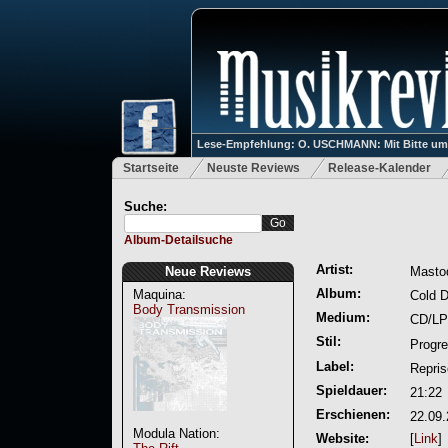
Lese-Empfehlung: O. USCHMANN: Mit Bitte um Ve
Startseite
Neuste Reviews
Release-Kalender
Suche:
Album-Detailsuche
Artist:
Neue Reviews
Masto
Album:
Maquina:
Cold D
Body Transmission
Medium:
CD/LP
Stil:
Progre
Label:
Repris
Spieldauer:
21:22
Erschienen:
22.09
Modula Nation:
Website:
[
Link
]