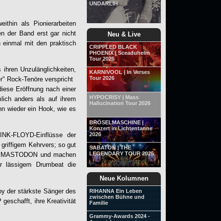
UNDARLIH
hin als Pionierarbeiten
en der Band erst gar nicht
Neu & Live
h einmal mit den praktisch
CRIPPLED BLACK
PHOENIX | Sceaduhelm
Tour 2026
 ihren Unzulänglichkeiten,
KARNIVOOL | In Verses
Tour 2026
r" Rock-Tenöre verspricht
diese Eröffnung nach einer
HYPOCRISY | Mass
ich anders als auf ihrem
Hallucination Tour 2026
nn wieder ein Hook, wie es
BRÖSELMASCHINE |
Konzert in Lichtentanne
2026
PINK-FLOYD-Einflüsse der
griffigem Kehrvers; so gut
SABATON | THE
LEGENDARY TOUR 2025
n
MASTODON
und machen
or lässigem Drumbeat die
Neue Kolumnen
roy der stärkste Sänger des
RIHANNA Ein Leben
zwischen Bühne und
geschafft, ihre Kreativität
Familie
Grammy-Awards 2024 -