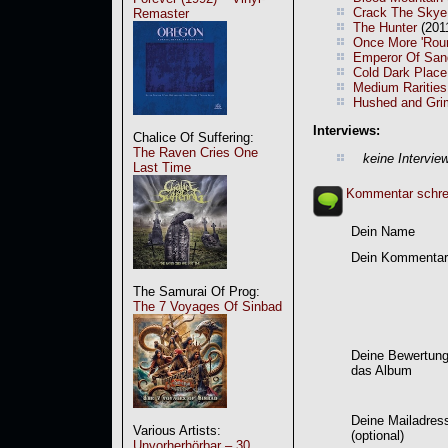
Crack The Skye
Remaster
The Hunter
(2011
Once More 'Rou
Emperor Of San
Cold Dark Place
Medium Rarities
Hushed and Gri
Interviews:
Chalice Of Suffering:
The Raven Cries One
keine Intervie
Last Time
Kommentar schre
Dein Name
Dein Kommentar
The Samurai Of Prog:
The 7 Voyages Of Sinbad
Deine Bewertung
das Album
Deine Mailadres
Various Artists:
(optional)
Unvorherhörbar – 30