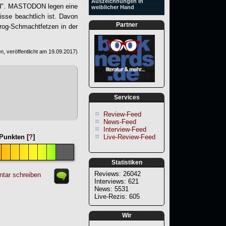
Auszeichnungen in
d".
MASTODON
legen eine
weiblicher Hand
nisse beachtlich ist. Davon
Partner
rog-Schmachtfetzen in der
, veröffentlicht am
19.09.2017
)
Services
Review-Feed
News-Feed
Interview-Feed
Live-Review-Feed
Punkten [
?
]
Statistiken
Reviews: 26042
tar schreiben
Interviews: 621
News: 5531
Live-Rezis: 605
Wir