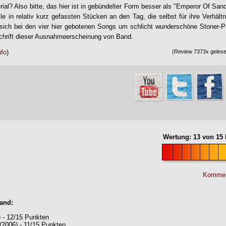
al? Also bitte, das hier ist in gebündelter Form besser als "Emperor Of San
lle in relativ kurz gefassten Stücken an den Tag, die selbst für ihre Verhält
sich bei den vier hier gebotenen Songs um schlicht wunderschöne Stoner-P
hrift dieser Ausnahmeerscheinung von Band.
nfo
)
(Review 7373x gelesen
Wertung:
13
von
15
Kommen
Band:
 - 12/15 Punkten
(2006) - 11/15 Punkten