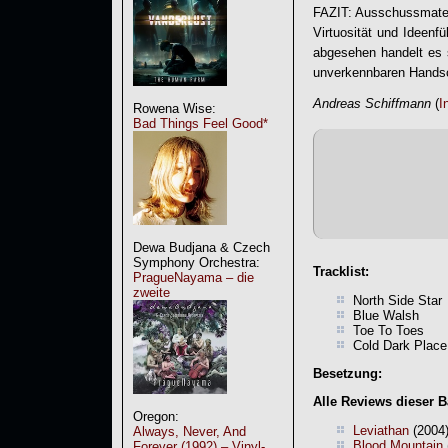
FAZIT: Ausschussmateri
Virtuosität und Ideenfü
abgesehen handelt es 
unverkennbaren Handsc
Andreas Schiffmann
(
I
Rowena Wise:
Bad Things Feel Good*
Dewa Budjana & Czech
Symphony Orchestra:
Tracklist:
PragueNayama – die
zweite
North Side Star
Blue Walsh
Toe To Toes
Cold Dark Place
Besetzung:
Alle Reviews dieser 
Oregon:
Leviathan
(2004)
Always, Never, And
Blood Mountain
Forever (1992) – Vinyl-