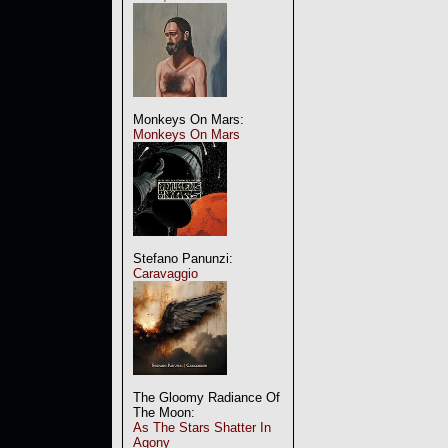
Monkeys On Mars:
Monkeys On Mars
Stefano Panunzi:
Caravaggio
The Gloomy Radiance Of
The Moon:
As The Stars Shatter In
Agony