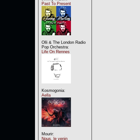
Past To Present
Olli & The London Radio
Pop Orchestra:
Life On Rennes
Kosmogonia:
Aella
Mourir:
Nous, le venin