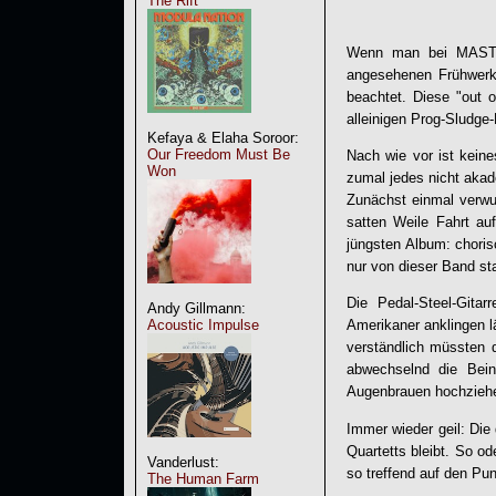
The Rift
Wenn man bei
MAS
angesehenen Frühwerke 
beachtet. Diese "out o
alleinigen Prog-Sludge-
Kefaya & Elaha Soroor:
Our Freedom Must Be
Nach wie vor ist kein
Won
zumal jedes nicht akad
Zunächst einmal verwun
satten Weile Fahrt a
jüngsten Album: choris
nur von dieser Band s
Die Pedal-Steel-Gitar
Andy Gillmann:
Acoustic Impulse
Amerikaner anklingen l
verständlich müssten d
abwechselnd die Bein
Augenbrauen hochziehe
Immer wieder geil: Die 
Quartetts bleibt. So od
Vanderlust:
so treffend auf den Pun
The Human Farm