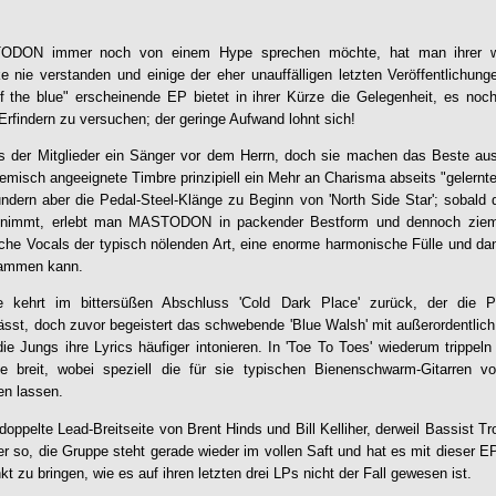
TODON
immer noch von einem Hype sprechen möchte, hat man ihrer weit
nie verstanden und einige der eher unauffälligen letzten Veröffentlichung
f the blue" erscheinende EP bietet in ihrer Kürze die Gelegenheit, es noc
Erfindern zu versuchen; der geringe Aufwand lohnt sich!
es der Mitglieder ein Sänger vor dem Herrn, doch sie machen das Beste aus
emisch angeeignete Timbre prinzipiell ein Mehr an Charisma abseits "gelernte
dern aber die Pedal-Steel-Klänge zu Beginn von 'North Side Star'; sobald 
ufnimmt, erlebt man
MASTODON
in packender Bestform und dennoch zieml
che Vocals der typisch nölenden Art, eine enorme harmonische Fülle und da
tammen kann.
re kehrt im bittersüßen Abschluss '
Cold Dark Place
' zurück, der die 
ässt, doch zuvor begeistert das schwebende 'Blue Walsh' mit außerordentlich 
ie Jungs ihre Lyrics häufiger intonieren. In 'Toe To Toes' wiederum trippel
e breit, wobei speziell die für sie typischen Bienenschwarm-Gitarren v
n lassen.
doppelte Lead-Breitseite von Brent Hinds und Bill Kelliher, derweil Bassist T
er so, die Gruppe steht gerade wieder im vollen Saft und hat es mit dieser EP 
kt zu bringen, wie es auf ihren letzten drei LPs nicht der Fall gewesen ist.