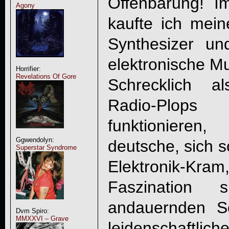
Offenbarung! I
Agony
kaufte ich mei
Synthesizer un
elektronische Mu
Horrifier:
Revelations Of Gore
Schrecklich a
Radio-Plops 
funktionieren
Ggwendolyn:
deutsche, sich s
Superstar Syndrome
Elektronik-
Faszination
andauernden S
Dvm Spiro:
MMXXVI – Grave
leidenschaftl