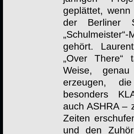
geplättet, wen
der Berliner 
„Schulmeister
gehört. Lauren
„
Over There
“ t
Weise, genau
erzeugen, di
besonders K
auch ASHRA – zu
Zeiten erschufe
und den Zuhöre