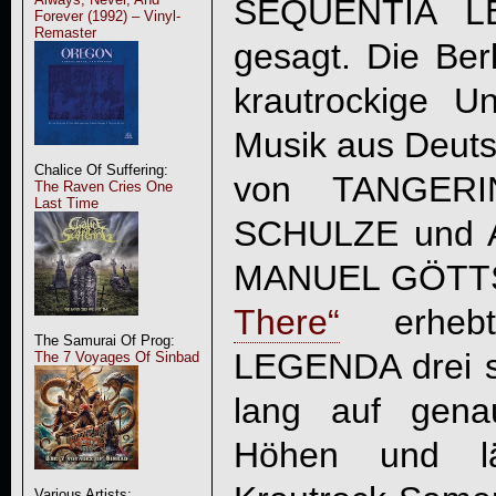
SEQUENTIA L
Forever (1992) – Vinyl-
Remaster
gesagt. Die Berl
krautrockige Un
Musik aus Deutsc
Chalice Of Suffering:
von TANGER
The Raven Cries One
Last Time
SCHULZE und 
MANUEL GÖTTS
There
“
erheb
The Samurai Of Prog:
LEGENDA
drei 
The 7 Voyages Of Sinbad
lang auf gena
Höhen und läs
Various Artists: