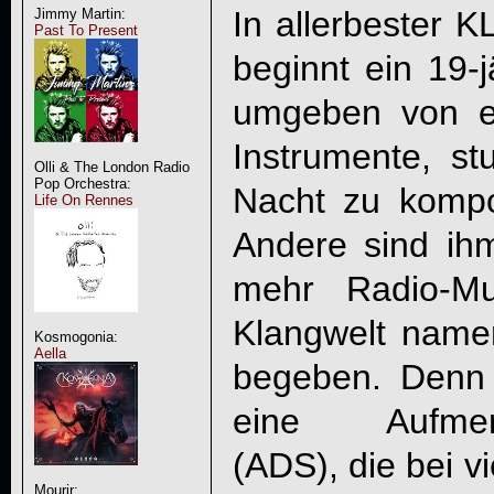
In allerbester
Jimmy Martin:
Past To Present
beginnt ein 19-j
umgeben von e
Instrumente, s
Olli & The London Radio
Pop Orchestra:
Nacht zu kompo
Life On Rennes
Andere sind ih
mehr Radio-Mu
Klangwelt namen
Kosmogonia:
Aella
begeben. Denn 
eine Aufmerks
(ADS), die bei v
Mourir: