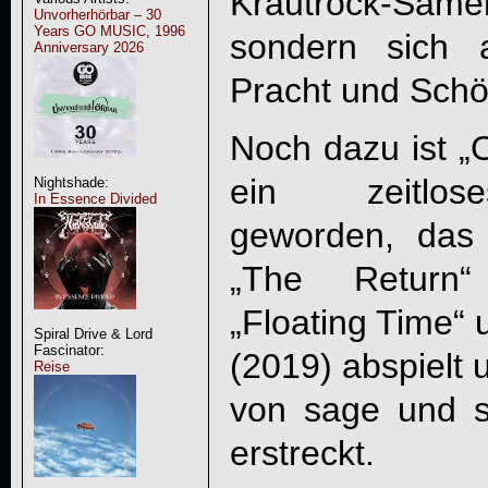
Krautrock-Same
Unvorherhörbar – 30
Years GO MUSIC, 1996
sondern sich 
Anniversary 2026
Pracht und Schön
Noch dazu ist „
O
ein zeitlose
Nightshade:
In Essence Divided
geworden, das 
„The Return“
„Floating Time“ 
Spiral Drive & Lord
Fascinator:
(2019) abspielt 
Reise
von sage und sc
erstreckt.