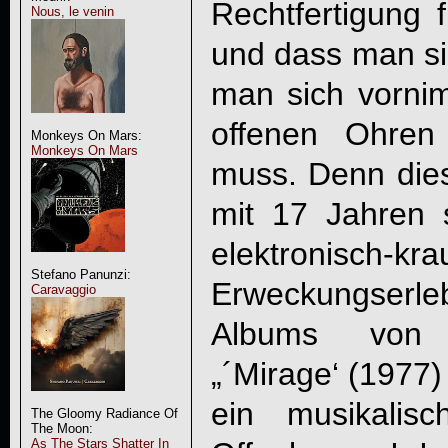
Rechtfertigung f
Nous, le venin
und dass man sic
man sich vornim
offenen Ohren
Monkeys On Mars:
Monkeys On Mars
muss. Denn dies
mit 17 Jahren 
elektronisch-kra
Stefano Panunzi:
Erweckungserl
Caravaggio
Albums von
„´Mirage‘ (1977)
ein musikalis
The Gloomy Radiance Of
The Moon:
As The Stars Shatter In