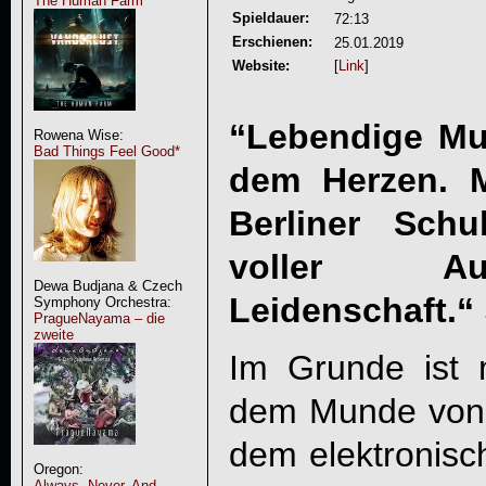
The Human Farm
Spieldauer:
72:13
Erschienen:
25.01.2019
Website:
[
Link
]
“Lebendige Mu
Rowena Wise:
Bad Things Feel Good*
dem Herzen. M
Berliner Sch
voller Auf
Dewa Budjana & Czech
Leidenschaft.“
Symphony Orchestra:
PragueNayama – die
zweite
Im Grunde ist 
dem Munde vo
dem elektronisc
Oregon:
Always, Never, And