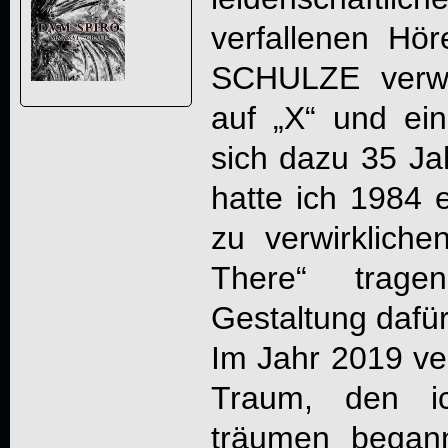
verfallenen Hö
SCHULZE verwi
auf „X“ und ein
sich dazu 35 Jah
hatte ich 1984 
zu verwirkliche
There
“ trage
Gestaltung dafür
Im Jahr 2019 ver
Traum, den ic
träumen began