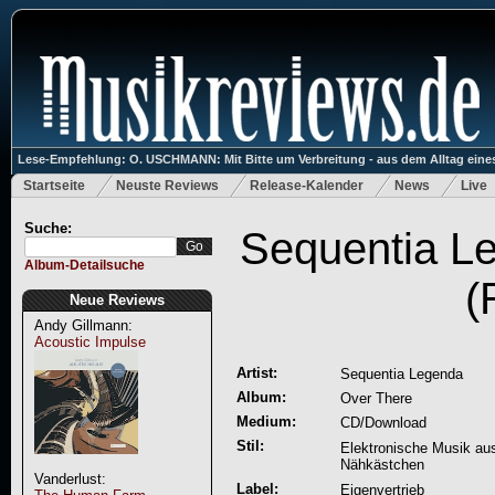
Lese-Empfehlung: O. USCHMANN: Mit Bitte um Verbreitung - aus dem Alltag eines
Startseite
Neuste Reviews
Release-Kalender
News
Live
Suche:
Sequentia L
Album-Detailsuche
(
Neue Reviews
Andy Gillmann:
Acoustic Impulse
Artist:
Sequentia Legenda
Album:
Over There
Medium:
CD/Download
Stil:
Elektronische Musik aus
Nähkästchen
Vanderlust:
Label:
Eigenvertrieb