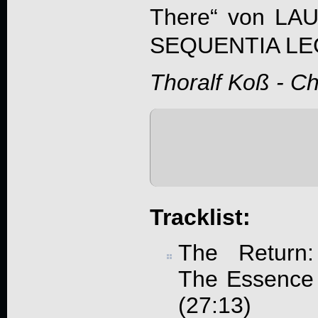
There
“ von LA
SEQUENTIA L
Thoralf Koß - C
Tracklist:
The Return
The Essence 
(27:13)