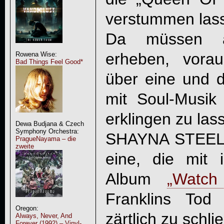
verstummen lass
Da müssen a
erheben, vorau
Rowena Wise:
Bad Things Feel Good*
über eine und d
mit Soul-Musik
erklingen zu las
Dewa Budjana & Czech
Symphony Orchestra:
SHAYNA STEELE 
PragueNayama – die
zweite
eine, die mit i
Album
„
Watch
Franklins Tod
Oregon:
zärtlich zu schli
Always, Never, And
Forever (1992) – Vinyl-