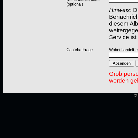
(optional)
Hinweis
: D
Benachric
diesem Albu
weitergegeb
Service ist
Captcha-Frage
Wobei handelt es
Grob pers
werden gel
© 