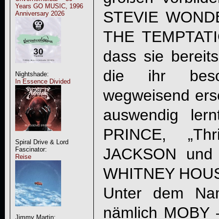
Years GO MUSIC, 1996
STEVIE WOND
Anniversary 2026
THE TEMPTATI
dass sie bereit
die ihr bes
Nightshade:
In Essence Divided
wegweisend ers
auswendig lern
PRINCE, „Thr
Spiral Drive & Lord
JACKSON und 
Fascinator:
Reise
WHITNEY HOU
Unter dem Na
nämlich MOBY – 
Jimmy Martin: