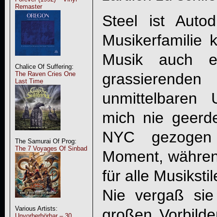
Remaster
Steel ist Autod
Musikerfamilie 
Musik auch e
Chalice Of Suffering:
grassierenden
The Raven Cries One
Last Time
unmittelbaren
mich nie geerde
NYC gezogen
The Samurai Of Prog:
The 7 Voyages Of Sinbad
Moment, während
für alle Musiksti
Nie vergaß sie
Various Artists:
großen Vorbil
Unvorherhörbar – 30