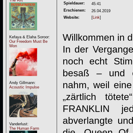
The Rift
Spieldauer:
45:41
Erschienen:
26.04.2019
Website:
[
Link
]
Willkommen in d
Kefaya & Elaha Soroor:
Our Freedom Must Be
Won
In der Vergange
noch echt Sti
besaß – und e
nahm, weil ei
Andy Gillmann:
Acoustic Impulse
„zärtlich töt
FRANKLIN je
abverlangte un
Vanderlust:
The Human Farm
die „Queen Of 