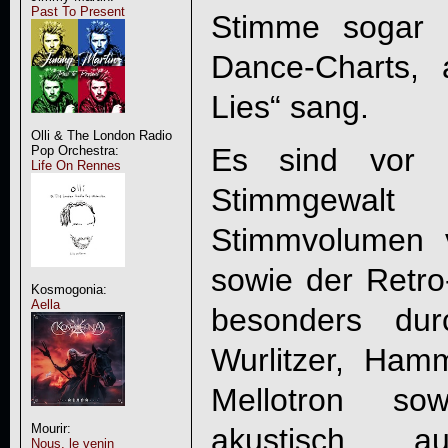
Past To Present
Stimme sogar P
Dance-Charts, 
Lies“ sang.
Olli & The London Radio
Es sind vor a
Pop Orchestra:
Life On Rennes
Stimmgewalt
Stimmvolumen
sowie der Retro
Kosmogonia:
Aella
besonders du
Wurlitzer, Ha
Mellotron so
Mourir:
akustisch au
Nous, le venin