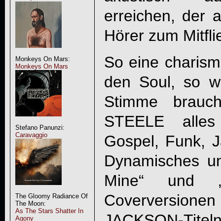
erreichen, der a
Hörer zum Mitfli
So eine charism
Monkeys On Mars:
Monkeys On Mars
den Soul, so w
Stimme brauc
STEELE
alles 
Stefano Panunzi:
Caravaggio
Gospel, Funk, 
Dynamisches u
Mine“ und „
Coverversi
The Gloomy Radiance Of
The Moon:
As The Stars Shatter In
JACKSON-Titeln.
Agony