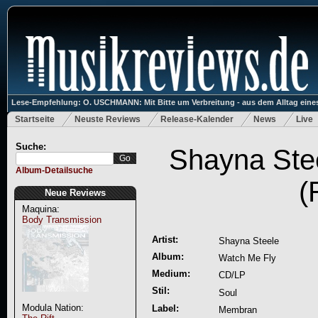
Lese-Empfehlung: O. USCHMANN: Mit Bitte um Verbreitung - aus dem Alltag eines
Startseite
Neuste Reviews
Release-Kalender
News
Live
Suche:
Shayna Ste
Album-Detailsuche
(
Neue Reviews
Maquina:
Body Transmission
Artist:
Shayna Steele
Album:
Watch Me Fly
Medium:
CD/LP
Stil:
Soul
Modula Nation:
Label:
Membran