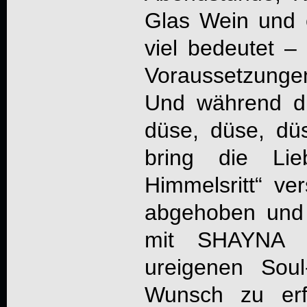
Glas Wein und 
viel bedeutet –
Voraussetzunge
Und während di
düse, düse, dü
bring die Li
Himmelsritt“ ver
abgehoben und
mit
SHAYNA 
ureigenen Sou
Wunsch zu erfü