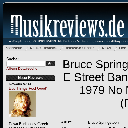
Lese-Empfehlung: O. USCHMANN: Mit Bitte um Verbreitung - aus dem Alltag eines
Startseite
Neuste Reviews
Release-Kalender
News
Live
Suche:
Bruce Spring
Album-Detailsuche
E Street Ba
Neue Reviews
Rowena Wise:
1979 No 
Bad Things Feel Good*
(
Artist:
Bruce Springsteen
Dewa Budjana & Czech