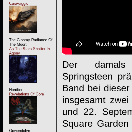
Caravaggio
The Gloomy Radiance Of
The Moon:
As The Stars Shatter In
Agony
Der damals 
Springsteen prä
Band bei diese
Horrifier:
Revelations Of Gore
insgesamt zwei
und 22. Septe
Square Garden l
Ggwendolyn: