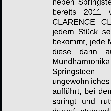
neben Springste
bereits 2011 v
CLARENCE CLE
jedem Stück sei
bekommt, jede Me
diese dann a
Mundharmoni
Springste
ungewöhnlic
aufführt, bei de
springt und ru
darauf stehend 