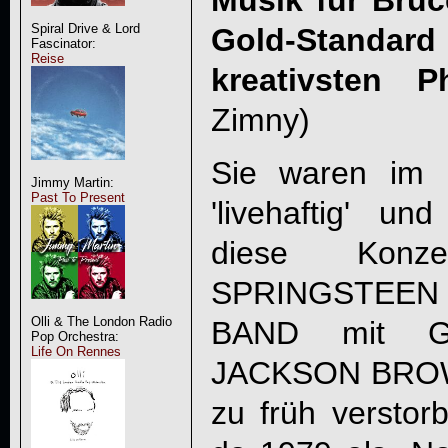
Spiral Drive & Lord
Gold-Standa
Fascinator:
Reise
kreativsten P
Zimny)
Sie waren im 
Jimmy Martin:
Past To Present
'livehaftig' u
diese Kon
SPRINGSTEEN
Olli & The London Radio
BAND mit Gas
Pop Orchestra:
Life On Rennes
JACKSON BROWN
zu früh versto