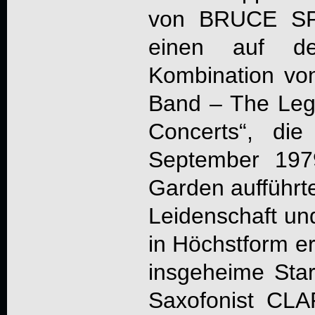
von
BRUCE S
einen auf de
Kombination vo
Band – The Le
Concerts
“, di
September 197
Garden aufführte
Leidenschaft un
in Höchstform er
insgeheime Sta
Saxofonist CL