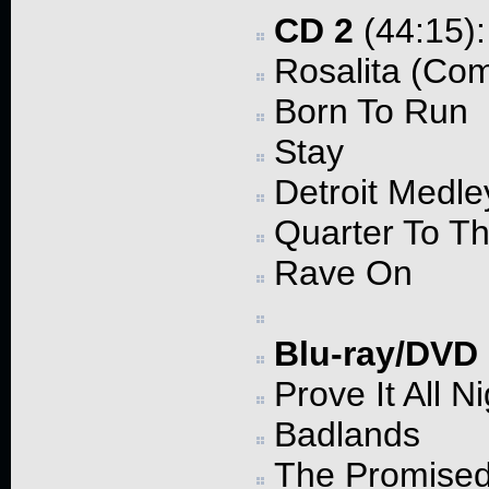
CD 2
(44:15):
Rosalita (Com
Born To Run
Stay
Detroit Medle
Quarter To T
Rave On
Blu-ray/DVD
Prove It All Ni
Badlands
The Promise