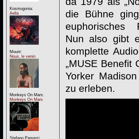
da 1979 als „N
Kosmogonia:
die Bühne gin
Aella
euphorisches P
Nun also gibt e
komplette Audio
Mourir:
Nous, le venin
„MUSE Benefit 
Yorker Madiso
zu erleben.
Monkeys On Mars:
Monkeys On Mars
Stefano Panunzi: