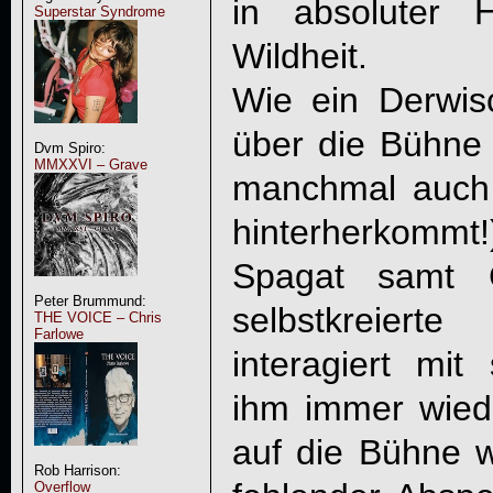
in absoluter 
Superstar Syndrome
Wildheit.
Wie ein Derwisc
über die Bühne
Dvm Spiro:
MMXXVI – Grave
manchmal auch
hinterherkommt
Spagat samt Gi
Peter Brummund:
selbstkreier
THE VOICE – Chris
Farlowe
interagiert mi
ihm immer wied
auf die Bühne w
Rob Harrison:
Overflow