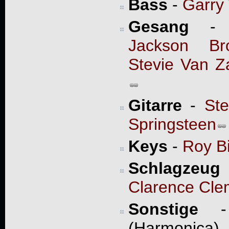
Bass
-
Garry 
Gesang
Jackson Br
Stevie Van Z
Gitarre
-
St
Springsteen
Keys
-
Roy Bi
Schlagzeug
Clarence Cl
Sonstige
- 
(Harmonica