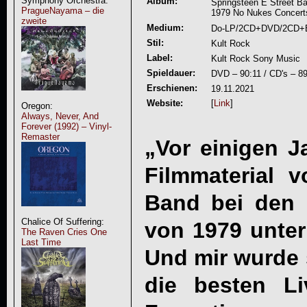
Symphony Orchestra:
Album:
Springsteen E Street B
PragueNayama – die
1979 No Nukes Concert
zweite
Medium:
Do-LP/2CD+DVD/2CD+
Stil:
Kult Rock
Label:
Kult Rock Sony Music
Spieldauer:
DVD – 90:11 / CD's – 8
Erschienen:
19.11.2021
Website:
[
Link
]
Oregon:
Always, Never, And
Forever (1992) – Vinyl-
Remaster
„Vor einigen 
Filmmaterial 
Band bei den 
Chalice Of Suffering:
von 1979 unte
The Raven Cries One
Last Time
Und mir wurde s
die besten Li