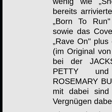
wenig wie „Sh
bereits arrivier
„Born To Run"
sowie das Cov
„Rave On" plus 
(im Original v
bei der JAC
PETTY und E
ROSEMARY BUT
mit dabei sind 
Vergnügen dabe