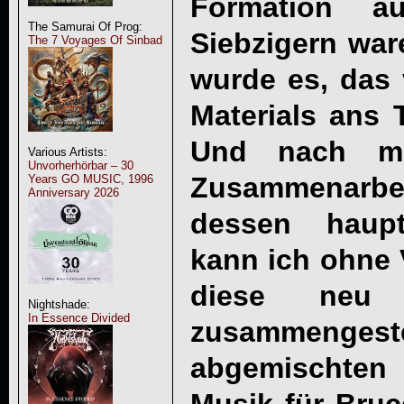
Formation a
The Samurai Of Prog:
Siebzigern war
The 7 Voyages Of Sinbad
wurde es, das 
Materials ans 
Und nach me
Various Artists:
Unvorherhörbar – 30
Zusammenarb
Years GO MUSIC, 1996
Anniversary 2026
dessen haupt
kann ich ohne 
diese neu r
Nightshade:
In Essence Divided
zusammengeste
abgemischten 
Musik für Bru