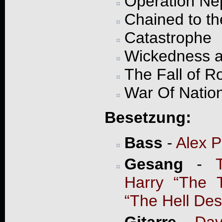
Operation Ne
Chained to th
Catastrophe
Wickedness a
The Fall of 
War Of Natio
Besetzung:
Bass
-
Alex P
Gesang
-
Harry “The T
“The Hell Des
Gitarre
-
Dav