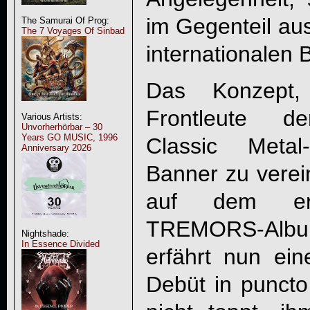
im Gegenteil au
The Samurai Of Prog:
The 7 Voyages Of Sinbad
internationalen 
Das Konzept, 
Frontleute de
Various Artists:
Unvorherhörbar – 30
Years GO MUSIC, 1996
Classic Meta
Anniversary 2026
Banner zu verein
auf dem e
TREMORS
-Alb
Nightshade:
In Essence Divided
erfährt nun ein
Debüt in punct