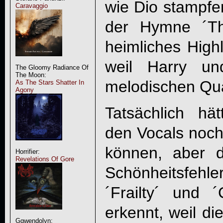
wie Dio stampfe
Caravaggio
der Hymne ´Th
heimliches High
weil Harry un
The Gloomy Radiance Of
The Moon:
melodischen Qua
As The Stars Shatter In
Agony
Tatsächlich hä
den Vocals noch
können, aber d
Horrifier:
Revelations Of Gore
Schönheitsfehl
´Frailty´ und
erkennt, weil di
Ggwendolyn: