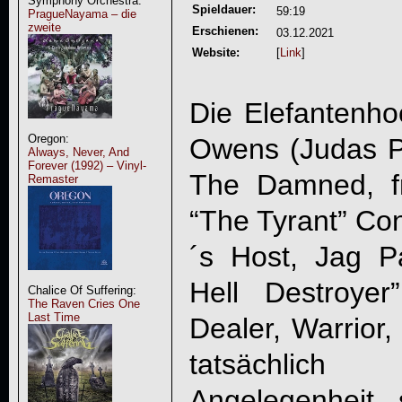
Symphony Orchestra:
Spieldauer:
59:19
PragueNayama – die
zweite
Erschienen:
03.12.2021
Website:
[
Link
]
Die Elefantenho
Oregon:
Owens (Judas Pr
Always, Never, And
Forever (1992) – Vinyl-
The Damned, frü
Remaster
“The Tyrant” Con
´s Host, Jag 
Hell Destroye
Chalice Of Suffering:
The Raven Cries One
Last Time
Dealer, Warrior
tatsächlich
Angelegenheit,