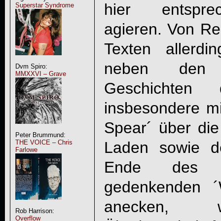
hier entspre
Superstar Syndrome
agieren. Von Res
Texten allerd
neben den ü
Dvm Spiro:
MMXXVI – Grave
Geschichten
insbesondere mi
Spear´ über di
Peter Brummund:
Laden sowie 
THE VOICE – Chris
Farlowe
Ende des Zw
gedenkenden ´
anecken, w
Rob Harrison:
Overflow