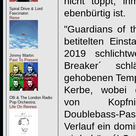
nicht toppt, i
Spiral Drive & Lord
ebenbürtig ist.
Fascinator:
Reise
"
Guardians of t
betitelten Eins
2019 schlicht
Jimmy Martin:
Past To Present
Breaker´ sc
gehobenen Tempo
Kerbe, wobei 
Olli & The London Radio
von Kopfni
Pop Orchestra:
Life On Rennes
Doublebass-Pas
Verlauf ein domi