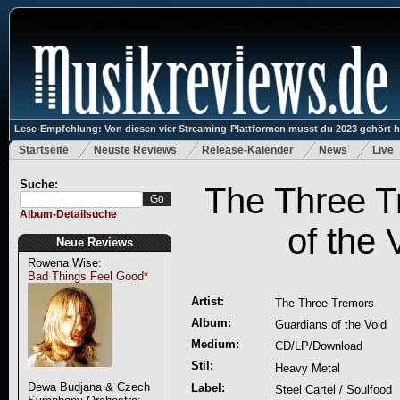
Lese-Empfehlung: Von diesen vier Streaming-Plattformen musst du 2023 gehört 
Startseite
Neuste Reviews
Release-Kalender
News
Live
Suche:
The Three T
Album-Detailsuche
of the 
Neue Reviews
Rowena Wise:
Bad Things Feel Good*
Artist:
The Three Tremors
Album:
Guardians of the Void
Medium:
CD/LP/Download
Stil:
Heavy Metal
Dewa Budjana & Czech
Label:
Steel Cartel / Soulfood