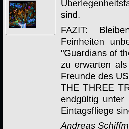
Überlegenheits
sind.
FAZIT: Bleibe
Feinheiten unber
"
Guardians of th
zu erwarten als 
Freunde des US
THE THREE T
endgültig unter
Eintagsfliege si
Andreas Schiff