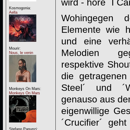
wird - höre ´I C
Kosmogonia:
Aella
Wohingegen de
Elemente wie 
und eine verh
Mourir:
Melodien geg
Nous, le venin
respektive Shout
die getragenen
Steel´ und ´
Monkeys On Mars:
Monkeys On Mars
genauso aus de
eigenwillige Ges
´Crucifier´ g
Stefano Panunzi: