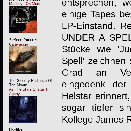
entsprechen, 
Monkeys On Mars
einige Tapes be
LP-Einstand. Re
UNDER A SPE
Stefano Panunzi:
Caravaggio
Stücke wie 'J
Spell' zeichnen
Grad an Vers
The Gloomy Radiance Of
eingedenk der
The Moon:
As The Stars Shatter In
Helstar erinnert
Agony
sogar tiefer sin
Kollege James R
Horrifier: