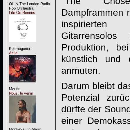
"
The Chos
Olli & The London Radio
Pop Orchestra:
Dampframmen mit
Life On Rennes
inspirierten 
Gitarrensolos
Produktion, b
Kosmogonia:
Aella
künstlich und
anmuten.
Darum bleibt das
Mourir:
Nous, le venin
Potenzial zur
dürfte der Soun
einer Demokas
Monkeys On Mars: