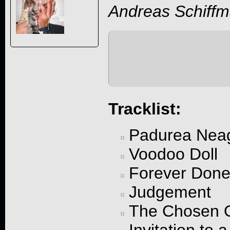
Andreas Schiff
Tracklist:
Padurea Nea
Voodoo Doll
Forever Don
Judgement
The Chosen 
Invitation to 