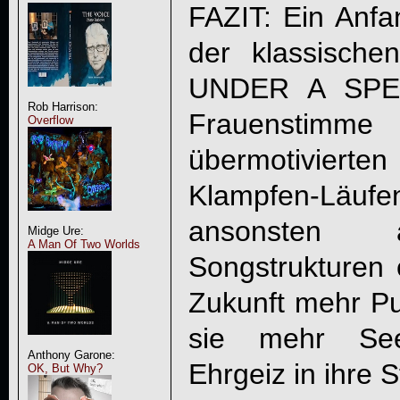
FAZIT: Ein Anf
der klassische
UNDER A SPE
Rob Harrison:
Frauenstim
Overflow
übermotivie
Klampfen-Läuf
ansonsten a
Midge Ure:
A Man Of Two Worlds
Songstrukturen 
Zukunft mehr P
sie mehr Seel
Anthony Garone:
Ehrgeiz in ihre
OK, But Why?