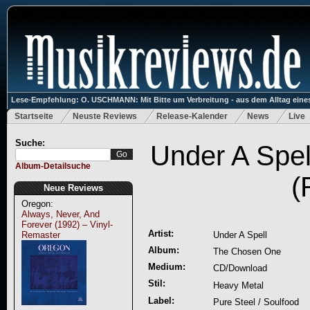
Lese-Empfehlung: O. USCHMANN: Mit Bitte um Verbreitung - aus dem Alltag eines
Startseite
Neuste Reviews
Release-Kalender
News
Live
Suche:
Under A Spe
Album-Detailsuche
(
Neue Reviews
Oregon:
Always, Never, And
Forever (1992) – Vinyl-
Artist:
Remaster
Under A Spell
Album:
The Chosen One
Medium:
CD/Download
Stil:
Heavy Metal
Label:
Pure Steel / Soulfood