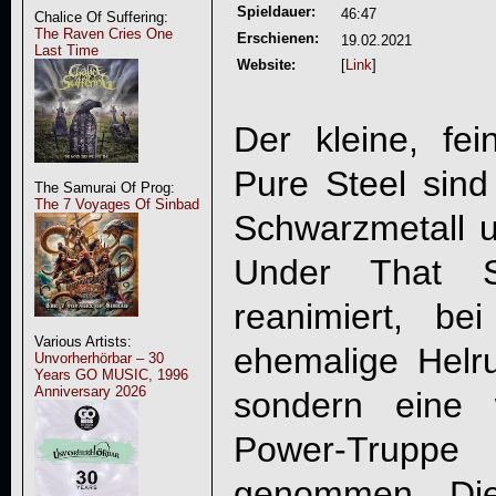
Spieldauer:
46:47
Chalice Of Suffering:
The Raven Cries One
Erschienen:
19.02.2021
Last Time
Website:
[
Link
]
Der kleine, fe
Pure Steel sind 
The Samurai Of Prog:
The 7 Voyages Of Sinbad
Schwarzmetall 
Under That S
reanimiert, b
Various Artists:
ehemalige Helrun
Unvorherhörbar – 30
Years GO MUSIC, 1996
Anniversary 2026
sondern eine 
Power-Trup
genommen. D