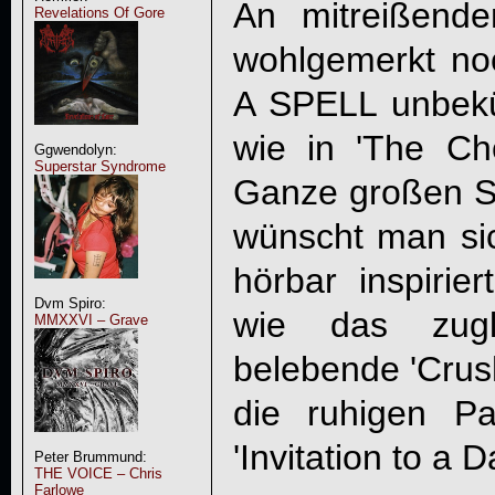
An mitreißend
Revelations Of Gore
wohlgemerkt n
A SPELL
unbekü
wie in '
The Ch
Ggwendolyn:
Superstar Syndrome
Ganze großen 
wünscht man sic
hörbar inspirie
Dvm Spiro:
wie das zugl
MMXXVI – Grave
belebende 'Crus
die ruhigen Pa
'Invitation to a D
Peter Brummund:
THE VOICE – Chris
Farlowe