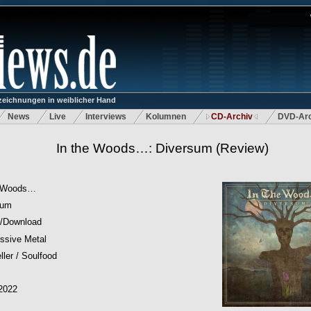
eichnungen in weiblicher Hand
News
Live
Interviews
Kolumnen
CD-Archiv
DVD-Arc
In the Woods…: Diversum
(Review)
e Woods…
sum
/Download
ssive Metal
ller / Soulfood
2022