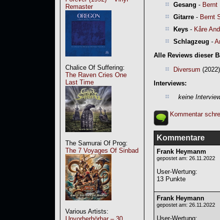
Gesang
-
Bernt 
Remaster
Gitarre
-
Bernt 
Keys
-
Kåre And
Schlagzeug
-
A
Alle Reviews dieser 
Chalice Of Suffering:
Diversum
(2022)
The Raven Cries One
Last Time
Interviews:
keine Intervie
Kommentar schre
Kommentare
The Samurai Of Prog:
The 7 Voyages Of Sinbad
Frank Heymanm
gepostet am: 26.11.2022
User-Wertung
:
13 Punkte
Frank Heymann
gepostet am: 26.11.2022
Various Artists:
User-Wertung
:
Unvorherhörbar – 30