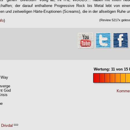
haffen; der darauf enthaltene Progressive Rock bis Metal lebt von ein
en und zeitweiligen Härte-Eruptionen (Screams), die in der allseitigen Ruhe u
nfo
)
(Review 5217x gelese
Wertung:
11
von
15
P
s Way
nverge
nt God
Kommen
risis
ne
 Drivdal