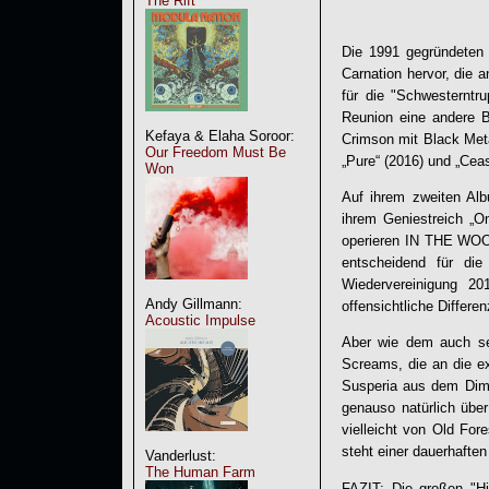
The Rift
Die 1991 gegründete
Carnation hervor, die a
für die "Schwesterntr
Reunion eine andere B
Kefaya & Elaha Soroor:
Crimson mit Black Meta
Our Freedom Must Be
„Pure“ (2016) und „Cea
Won
Auf ihrem zweiten Al
ihrem Geniestreich „Om
operieren
IN THE WO
entscheidend für di
Wiedervereinigung 20
Andy Gillmann:
offensichtliche Differe
Acoustic Impulse
Aber wie dem auch se
Screams, die an die e
Susperia aus dem Dimm
genauso natürlich übe
vielleicht von Old For
steht einer dauerhaften
Vanderlust:
The Human Farm
FAZIT: Die großen "Hi