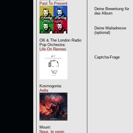
Past To Present
Deine Bewertung für
das Album
Deine Mailadresse
(optional)
Olli & The London Radio
Pop Orchestra:
Life On Rennes
Captcha-Frage
Kosmogonia:
Aella
Mourir:
Nous, le venin