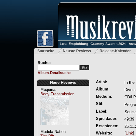
Lese-Empfehlung: Grammy-Awards 2024 - Ausz
Startseite
Neuste Reviews
Release-Kalender
Suche:
Album-Detailsuche
Artist:
Neue Reviews
In th
Album:
Maquina:
Diver
Body Transmission
Medium:
CD/LP
Stil:
Progre
Label:
Soulse
Spieldauer:
49:39
Erschienen:
25.11.
Modula Nation:
Website:
[
Link
]