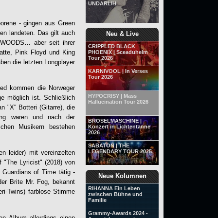
UNDARLIH
borene - gingen aus Green
den landeten. Das gilt auch
Neu & Live
E WOODS…
aber seit ihrer
CRIPPLED BLACK
atte, Pink Floyd und King
PHOENIX | Sceaduhelm
Tour 2026
ben die letzten Longplayer
KARNIVOOL | In Verses
Tour 2026
lied kommen die Norweger
HYPOCRISY | Mass
e möglich ist. Schließlich
Hallucination Tour 2026
 "X" Botteri (Gitarre), die
sung waren und nach der
BRÖSELMASCHINE |
ichen Musikern bestehen
Konzert in Lichtentanne
2026
SABATON | THE
LEGENDARY TOUR 2025
 leider) mit vereinzelten
"The Lyricist" (2018) von
Guardians of Time tätig -
Neue Kolumnen
er Brite Mr. Fog, bekannt
RIHANNA Ein Leben
eri-Twins) farblose Stimme
zwischen Bühne und
Familie
Grammy-Awards 2024 -
n Album allerdings einen