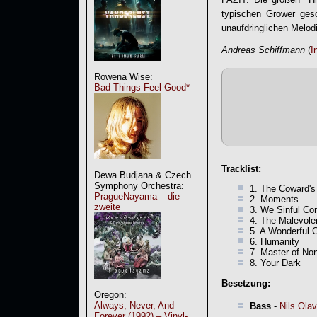
typischen Grower gesc
unaufdringlichen Melodi
Andreas Schiffmann
(
I
Rowena Wise:
Bad Things Feel Good*
Tracklist:
Dewa Budjana & Czech
Symphony Orchestra:
1. The Coward'
PragueNayama – die
2. Moments
zweite
3. We Sinful Co
4. The Malevole
5. A Wonderful C
6. Humanity
7. Master of No
8. Your Dark
Besetzung:
Oregon:
Always, Never, And
Bass
-
Nils Olav
Forever (1992) – Vinyl-