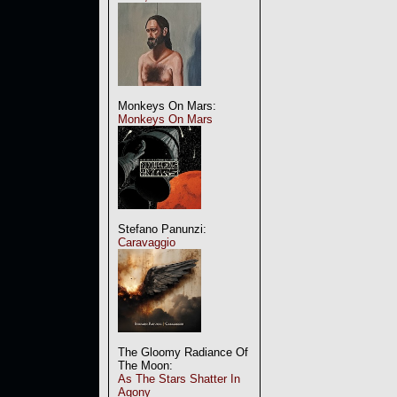
Monkeys On Mars:
Monkeys On Mars
Stefano Panunzi:
Caravaggio
The Gloomy Radiance Of
The Moon:
As The Stars Shatter In
Agony