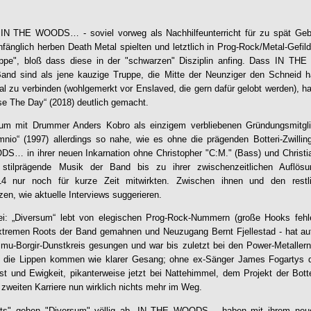
n
IN THE WOODS…
- soviel vorweg als Nachhilfeunterricht für zu spät Ge
nfänglich herben Death Metal spielten und letztlich in Prog-Rock/Metal-Gefil
uppe", bloß dass diese in der "schwarzen" Disziplin anfing. Dass
IN TH
and sind als jene kauzige Truppe, die Mitte der Neunziger den Schneid h
l zu verbinden (wohlgemerkt vor Enslaved, die gern dafür gelobt werden), ha
se The Day“ (2018) deutlich gemacht.
bum mit Drummer Anders Kobro als einzigem verbliebenen Gründungsmitg
nio“ (1997) allerdings so nahe, wie es ohne die prägenden Botteri-Zwilling
ODS…
in ihrer neuen Inkarnation ohne Christopher "C:M." (Bass) und Christian
e stilprägende Musik der Band bis zu ihrer zwischenzeitlichen Auflö
14 nur noch für kurze Zeit mitwirkten. Zwischen ihnen und den restl
nzen, wie aktuelle Interviews suggerieren.
i: „
Diversum
“ lebt von elegischen Prog-Rock-Nummern (große Hooks fehlen
xtremen Roots der Band gemahnen und Neuzugang Bernt Fjellestad - hat auf 
u-Borgir-Dunstkreis gesungen und war bis zuletzt bei den Power-Metallern 
r die Lippen kommen wie klarer Gesang; ohne ex-Sänger James Fogartys d
est und Ewigkeit, pikanterweise jetzt bei Nattehimmel, dem Projekt der Bott
 zweiten Karriere nun wirklich nichts mehr im Weg.
ts" gehen "
Diversum
" völlig ab,
IN THE WOODS…
haben mit ihrem neue