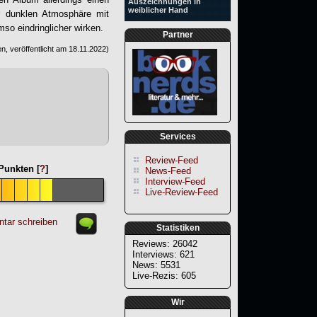
Auszeichnungen in
weiblicher Hand
er dunklen Atmosphäre mit
mso eindringlicher wirken.
Partner
n, veröffentlicht am
18.11.2022
)
Services
Review-Feed
unkten [
?
]
News-Feed
Interview-Feed
Live-Review-Feed
tar schreiben
Statistiken
Reviews: 26042
Interviews: 621
News: 5531
Live-Rezis: 605
Wir