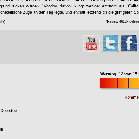
grund rücken würden. "
Voodoo Nation
" klingt weniger entrückt als "Califo
hedelische Züge an den Tag legte, und enthält letztendlich die griffigeren S
nfo
)
(Review 4612x gelesen
Wertung:
12
von
15
u
Kommen
e Doorstep
on