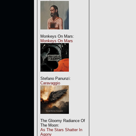
Monkeys On Mars:
Monkeys On Mars
Stefano Panunzi:
Caravaggio
The Gloomy Radiance Of
The Moon:
As The Stars Shatter In
Agony