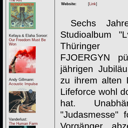
The Rift
Website:
[
Link
]
Sechs Jahre
Studioalbum "L
Kefaya & Elaha Soroor:
Our Freedom Must Be
Thüringer A
Won
FJOERGYN
pün
jährigen Jubil
zu ihrem alten
Andy Gillmann:
Acoustic Impulse
Lifeforce wohl d
hat. Unabhä
"
Judasmesse
" 
Vanderlust:
Vorgänger abz
The Human Farm