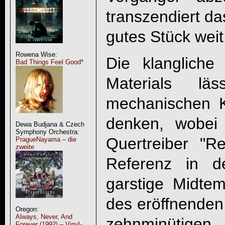
transzendiert da
gutes Stück weit
Rowena Wise:
Die klanglich
Bad Things Feel Good*
Materials läs
mechanischen K
denken, wobei
Dewa Budjana & Czech
Symphony Orchestra:
Quertreiber "R
PragueNayama – die
zweite
Referenz in 
garstige Midte
des eröffnenden
Oregon:
Always, Never, And
zehnminütigen
Forever (1992) – Vinyl-