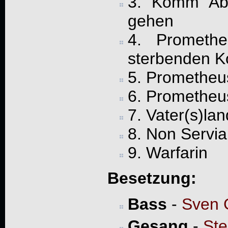
3. Komm Abe
gehen
4. Promethe
sterbenden 
5. Prometheus
6. Prometheus
7. Vater(s)lan
8. Non Servi
9. Warfarin
Besetzung:
Bass
-
Sven 
Gesang
-
Ste