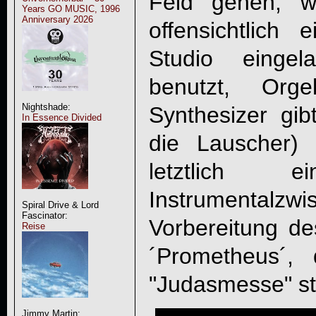
Feld gehen, 
Years GO MUSIC, 1996
Anniversary 2026
offensichtlich 
Studio einge
benutzt, Orge
Nightshade:
Synthesizer gi
In Essence Divided
die Lauscher)
letztlich e
Instrumenta
Spiral Drive & Lord
Fascinator:
Vorbereitung de
Reise
´Prometheus´,
"
Judasmesse
" s
Jimmy Martin: