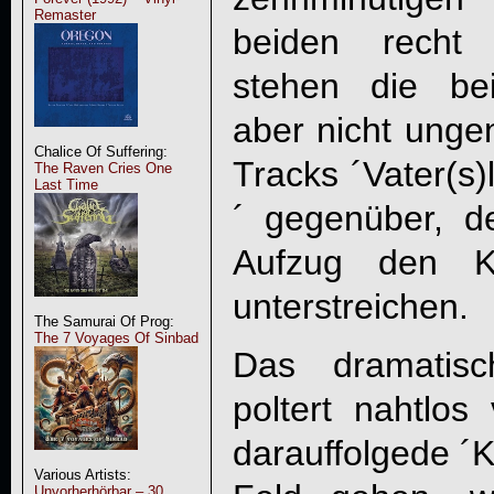
Remaster
beiden recht 
stehen die be
aber nicht unge
Chalice Of Suffering:
Tracks ´Vater(s
The Raven Cries One
Last Time
´ gegenüber, de
Aufzug den Ko
unterstreichen.
The Samurai Of Prog:
The 7 Voyages Of Sinbad
Das dramatis
poltert nahtlos
darauffolgede ´
Various Artists:
Unvorherhörbar – 30