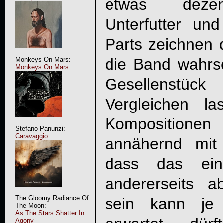
etwas dezen
Unterfutter un
Parts zeichnen d
die Band wahrsch
Monkeys On Mars:
Monkeys On Mars
Gesellenstüc
Vergleichen l
Komposition
Stefano Panunzi:
Caravaggio
annähernd mit
dass das einer
andererseits 
The Gloomy Radiance Of
sein kann j
The Moon:
As The Stars Shatter In
Agony