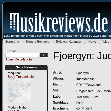
Lese-Empfehlung: Von diesen vier Streaming-Plattformen musst du 2023 gehört 
Startseite
Neuste Reviews
Release-Kalender
News
Live
Suche:
Fjoergyn: J
Album-Detailsuche
Neue Reviews
Artist:
Maquina:
Fjoergyn
Body Transmission
Album:
Judasmesse
Medium:
CD/LP/Download
Stil:
Progressive Black Meta
Label:
Trollzorn / Alive
Spieldauer:
59:30
Modula Nation:
Erschienen:
02.06.2023