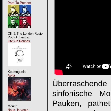
Past To Present
Olli & The London Radio
Pop Orchestra:
Life On Rennes
Kosmogonia:
Aella
Überraschen
sinfonische M
Pauken, pathet
Mourir:
Nous, le venin