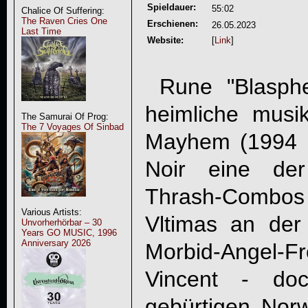
Spieldauer:
55:02
Chalice Of Suffering:
The Raven Cries One
Erschienen:
26.05.2023
Last Time
Website:
[
Link
]
Rune "Blasphe
heimliche musik
The Samurai Of Prog:
The 7 Voyages Of Sinbad
Mayhem (1994 b
Noir eine der
Thrash-Combos 
Various Artists:
Vltimas an der
Unvorherhörbar – 30
Years GO MUSIC, 1996
Anniversary 2026
Morbid-Ange
Vincent - do
gebürtigen Nor