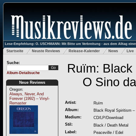
Lese-Empfehlung: O. USCHMANN: Mit Bitte um Verbreitung - aus dem Alltag eines
Startseite
Neuste Reviews
Release-Kalender
News
Live
Suche:
Ruïm: Black R
Album-Detailsuche
O Sino da
Neue Reviews
Oregon:
Always, Never, And
Forever (1992) – Vinyl-
Artist:
Remaster
Ruïm
Album:
Black Royal Spiritism – 
Medium:
CD/LP/Download
Stil:
Black / Death Metal
Label:
Peaceville / Edel