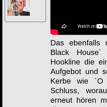
Das ebenfalls
Black House´ 
Hookline die e
Aufgebot und sc
Kerbe wie ´O 
Schluss, wora
erneut hören 