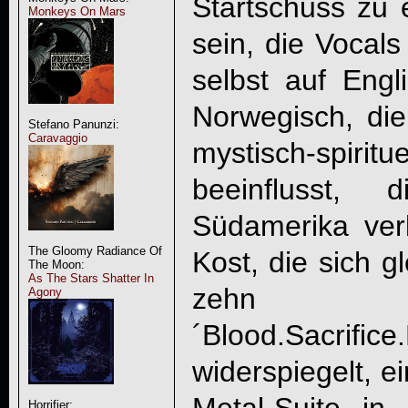
Startschuss zu e
Monkeys On Mars
sein, die Vocal
selbst auf Engl
Norwegisch, di
Stefano Panunzi:
Caravaggio
mystisch-spirit
beeinflusst, 
Südamerika verb
The Gloomy Radiance Of
Kost, die sich g
The Moon:
As The Stars Shatter In
zehn M
Agony
´Blood.Sacrific
widerspiegelt, e
Horrifier: