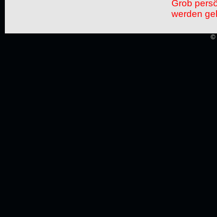
Grob pers
werden gel
© 