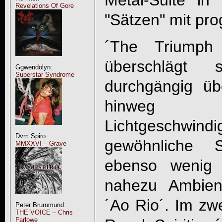
Metal-Suite in 
Revelations Of Gore
"Sätzen" mit pro
´The Triumph
überschlägt 
Ggwendolyn:
Superstar Syndrome
durchgängig üb
hinweg m
Lichtgeschwind
Dvm Spiro:
gewöhnliche S
MMXXVI – Grave
ebenso wenig
nahezu Ambient
´Ao Rio´. Im zwe
Peter Brummund:
THE VOICE – Chris
Farlowe