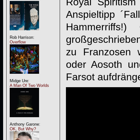
Royal Spiritis
Anspieltipp ´Fa
Hammerriffs!)
großgeschrieben
Rob Harrison:
Overflow
zu Franzosen 
oder Aosoth u
Farsot aufdräng
Midge Ure:
A Man Of Two Worlds
Anthony Garone:
OK, But Why?