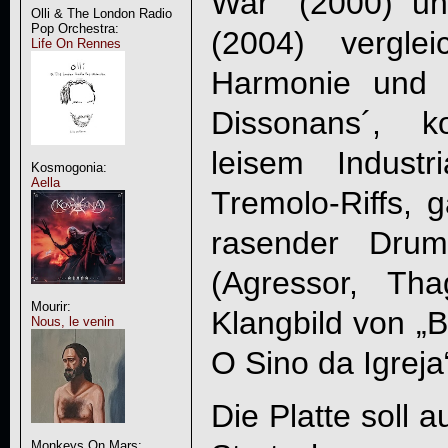
War" (2000) un
Olli & The London Radio
Pop Orchestra:
(2004) vergle
Life On Rennes
Harmonie und D
Dissonans´, 
leisem Industri
Kosmogonia:
Aella
Tremolo-Riffs, 
rasender Dru
(Agressor, Th
Mourir:
Klangbild von „
B
Nous, le venin
O Sino da Igreja
Die Platte soll a
Monkeys On Mars: