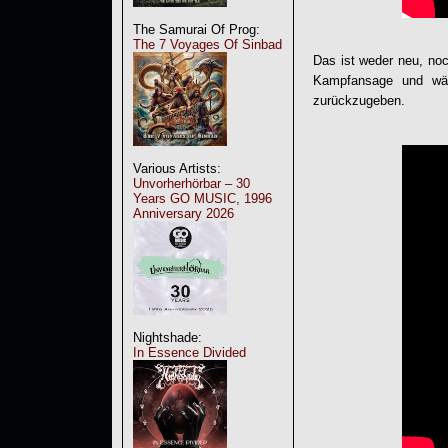
The Samurai Of Prog:
The 7 Voyages Of Sinbad
Das ist weder neu, noc
Kampfansage und wäh
zurückzugeben.
Various Artists:
Unvorherhörbar – 30
Years GO MUSIC, 1996
Anniversary 2026
Nightshade:
In Essence Divided