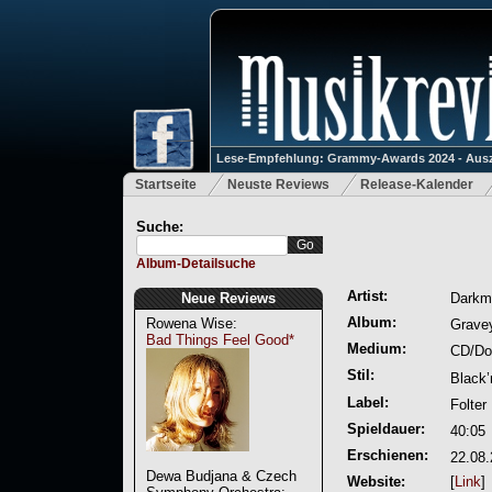
Lese-Empfehlung: Grammy-Awards 2024 - Ausz
Startseite
Neuste Reviews
Release-Kalender
Suche:
Album-Detailsuche
Artist:
Neue Reviews
Darkm
Album:
Rowena Wise:
Gravey
Bad Things Feel Good*
Medium:
CD/Do
Stil:
Black’
Label:
Folter
Spieldauer:
40:05
Erschienen:
22.08
Dewa Budjana & Czech
Website:
[
Link
]