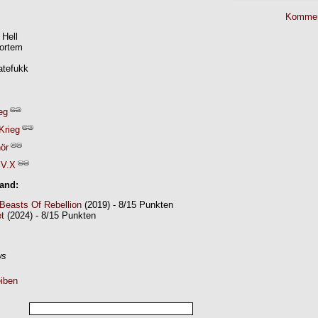
Kommen
 Hell
ortem
atefukk
eg
Krieg
nör
.V.X
Band:
 Beasts Of Rebellion
(2019) - 8/15 Punkten
t
(2024) - 8/15 Punkten
ws
iben