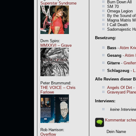
Burn Down All
Superstar Syndrome
SM 70
Omega Legion
By the Sound of
Magna Matris M
I Call Death
Sadomajestic H
Besetzung:
Dvm Spiro:
MMXXVI – Grave
Bass
-
Atöm Kri
Gesang
-
Atöm 
Gitarre
-
Greife
Schlagzeug
-
L
Alle Reviews dieser 
Peter Brummund:
THE VOICE – Chris
Angels Of Dirt -
Farlowe
Graveyard Plane
Interviews:
keine Intervie
Kommentar schre
Rob Harrison:
Dein Name
Overflow