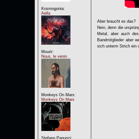
Kosmogonia:
Aella
Aber braucht es das?
Nein, denn die ursprün
Metal, aber auch des
Bandmitglieder aber we
sich unterm Strich ein
Mourir:
Nous, le venin
Monkeys On Mars:
Monkeys On Mars
Stefano Panunzi: