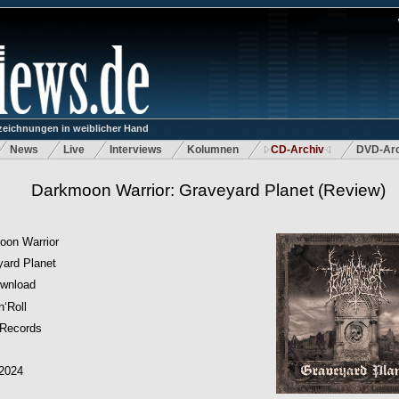
eichnungen in weiblicher Hand
News
Live
Interviews
Kolumnen
CD-Archiv
DVD-Arc
Darkmoon Warrior: Graveyard Planet
(Review)
oon Warrior
ard Planet
wnload
n‘Roll
 Records
.2024