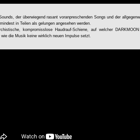
Sounds, der überwiegend rasant voranpreschenden Songs und der allgegenwä
umindest in Teilen als gelungen angesehen werden.
archistische, kompromisslose Haudrauf-Schiene, auf welcher
DARKMOON
wie die Musik keine wirklich neuen Impulse setzt.