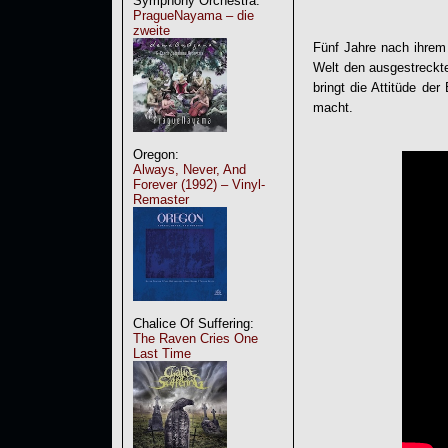
Symphony Orchestra:
PragueNayama – die
zweite
Fünf Jahre nach ihrem
Welt den ausgestreckte
bringt die Attitüde de
macht.
Oregon:
Always, Never, And
Forever (1992) – Vinyl-
Remaster
Chalice Of Suffering:
The Raven Cries One
Last Time