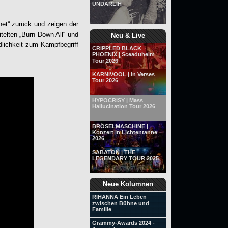
UNDARLIH
net
“ zurück und zeigen der
itelten „Burn Down All“ und
Neu & Live
dlichkeit zum Kampfbegriff
CRIPPLED BLACK
PHOENIX | Sceaduhelm
Tour 2026
KARNIVOOL | In Verses
Tour 2026
HYPOCRISY | Mass
Hallucination Tour 2026
BRÖSELMASCHINE |
Konzert in Lichtentanne
2026
SABATON | THE
LEGENDARY TOUR 2025
Neue Kolumnen
RIHANNA Ein Leben
zwischen Bühne und
Familie
Grammy-Awards 2024 -