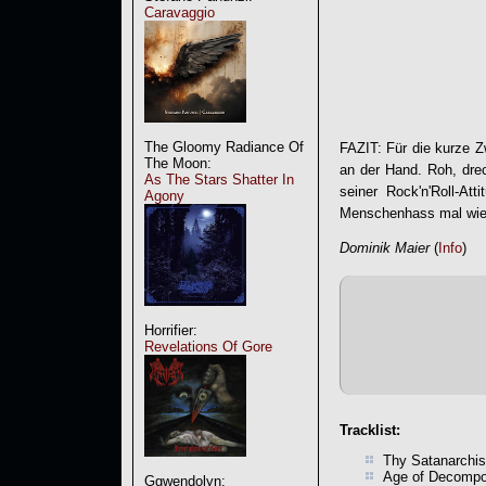
Caravaggio
The Gloomy Radiance Of
FAZIT: Für die kurze 
The Moon:
an der Hand. Roh, drec
As The Stars Shatter In
seiner Rock'n'Roll-At
Agony
Menschenhass mal wied
Dominik Maier
(
Info
)
Horrifier:
Revelations Of Gore
Tracklist:
Thy Satanarchis
Age of Decompo
Ggwendolyn: