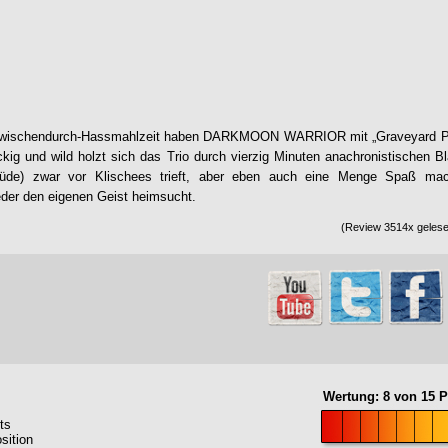
Zwischendurch-Hassmahlzeit haben
DARKMOON WARRIOR
mit „
Graveyard P
kig und wild holzt sich das Trio durch vierzig Minuten anachronistischen B
titüde) zwar vor Klischees trieft, aber eben auch eine Menge Spaß mac
er den eigenen Geist heimsucht.
(Review 3514x gelesen
Wertung:
8
von
15
P
ts
sition