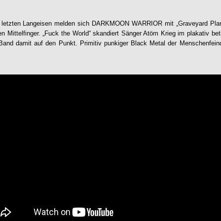
 letzten Langeisen melden sich
DARKMOON WARRIOR
mit „
Graveyard Pla
n Mittelfinger. „Fuck the World“ skandiert Sänger Atöm Krieg im plakativ bet
r Band damit auf den Punkt. Primitiv punkiger Black Metal der Menschenfein