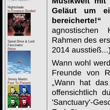
Musikwelt mit 
Nightshade:
Geläut um e
In Essence Divided
bereicherte!“
(
agnostischen 
Rahmen des ers
Spiral Drive & Lord
Fascinator:
2014 ausstieß...
Reise
Wann wohl werd
Freunde von
R
Jimmy Martin:
„Wann hat das
Past To Present
offensichtlich d
'Sanctuary'-G