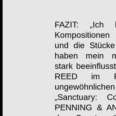
FAZIT: „Ich l
Kompositionen 
und die Stück
haben mein mu
stark beeinflus
REED
im Ra
ungewöhnlich
„
Sanctuary: 
PENNING & A