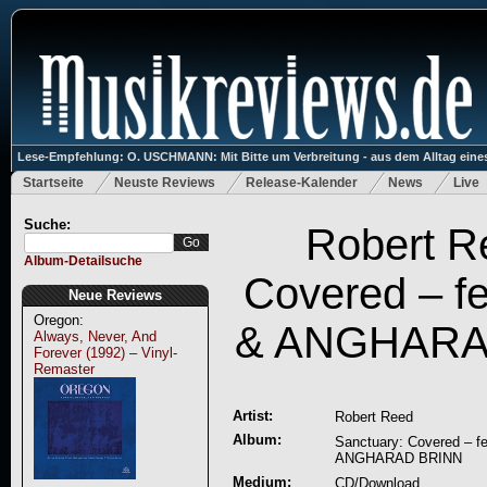
Lese-Empfehlung: O. USCHMANN: Mit Bitte um Verbreitung - aus dem Alltag eines
Startseite
Neuste Reviews
Release-Kalender
News
Live
Suche:
Robert R
Album-Detailsuche
Covered – 
Neue Reviews
Oregon:
& ANGHARA
Always, Never, And
Forever (1992) – Vinyl-
Remaster
Artist:
Robert Reed
Album:
Sanctuary: Covered – 
ANGHARAD BRINN
Medium:
CD/Download