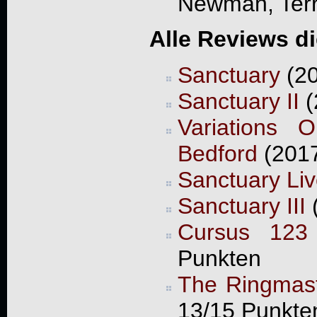
Newman, Terry
Alle Reviews d
Sanctuary
(20
Sanctuary II
(
Variations
Bedford
(2017
Sanctuary Li
Sanctuary III
(
Cursus 123
Punkten
The Ringmast
13/15 Punkte