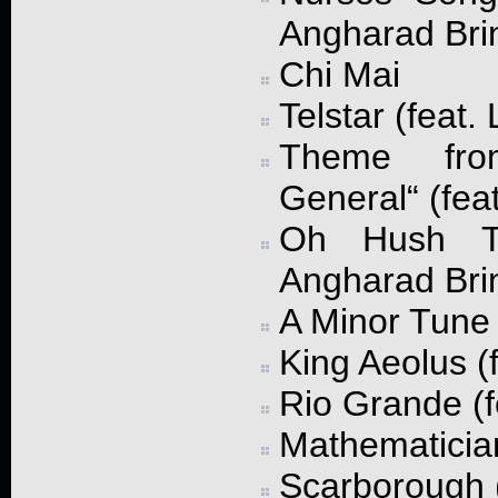
Angharad Bri
Chi Mai
Telstar (feat.
Theme fro
General“ (fea
Oh Hush T
Angharad Bri
A Minor Tune 
King Aeolus (f
Rio Grande (f
Mathematician
Scarborough (