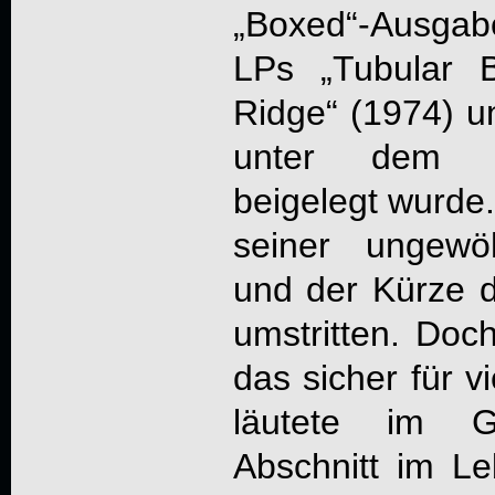
„Boxed“-Ausgabe
LPs „Tubular B
Ridge“ (1974) 
unter dem Tit
beigelegt wurde
seiner ungewöh
und der Kürze 
umstritten. Doch
das sicher für v
läutete im 
Abschnitt im Le