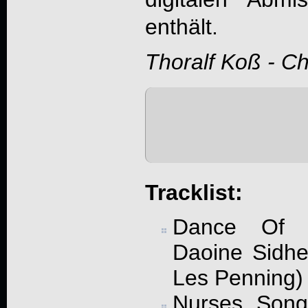
enthält.
Thoralf Koß - C
Tracklist:
Dance Of 
Daoine Sidh
Les Penning)
Nurses Songs