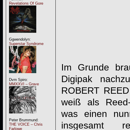
Revelations Of Gore
Ggwendolyn:
Superstar Syndrome
Im Grunde bra
Digipak nachz
Dvm Spiro:
MMXXVI – Grave
ROBERT REED
weiß als Reed-
was einen nun
Peter Brummund:
insgesamt re
THE VOICE – Chris
Farlowe