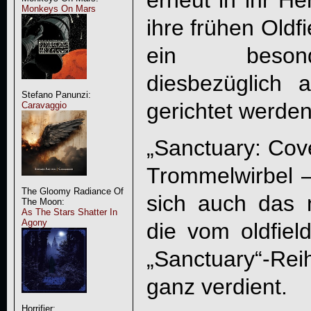
Monkeys On Mars
ihre frühen Oldf
ein beson
diesbezüglich a
Stefano Panunzi:
gerichtet werden 
Caravaggio
„Sanctuary: Cov
Trommelwirbel –
The Gloomy Radiance Of
sich auch das
The Moon:
As The Stars Shatter In
Agony
die vom oldfiel
„Sanctuary“-Rei
ganz verdient.
Horrifier: