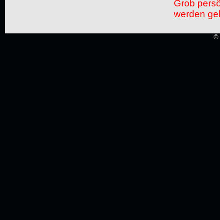
Grob pers
werden gel
© 