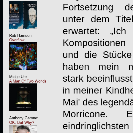
Fortsetzung de
unter dem Tite
erwartet: „Ich
Rob Harrison:
Kompositionen 
Overflow
und die Stück
haben mein mu
stark beeinflusst
Midge Ure:
A Man Of Two Worlds
in meiner Kindhe
Mai' des legend
Morricone.
Anthony Garone:
OK, But Why?
eindringlichst