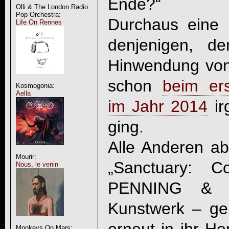
Ende?“
Olli & The London Radio
Pop Orchestra:
Durchaus eine 
Life On Rennes
denjenigen, de
Hinwendung vo
schon
beim ers
Kosmogonia:
Aella
im Jahr 2014
ir
ging.
Alle Anderen a
Mourir:
„
Sanctuary: 
Nous, le venin
PENNING & 
Kunstwerk – ge
erneut in ihr H
Monkeys On Mars: