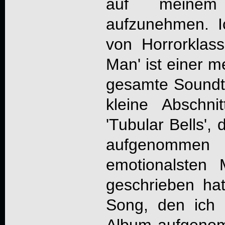
auf meine
aufzunehmen. I
von Horrorklas
Man' ist einer m
gesamte Soundtra
kleine Abschni
'Tubular Bells',
aufgenommen 
emotionalsten 
geschrieben hat.
Song, den ich 
Album aufgenom