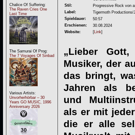
Chalice Of Suffering:
Stil:
Progressive Rock von a
The Raven Cries One
Label:
Tigermoth Productions/
Last Time
Spieldauer:
50:57
Erschienen:
30.08.2024
Website:
[
Link
]
„Lieber Gott
The Samurai Of Prog:
The 7 Voyages Of Sinbad
Musiker, der 
das bringt, wa
Jahren als b
Various Artists:
und Multiinst
Unvorherhörbar – 30
Years GO MUSIC, 1996
Anniversary 2026
als er mit jed
die er alle se