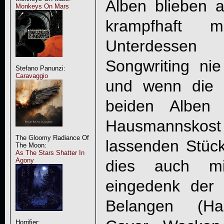
Alben blieben 
Monkeys On Mars
krampfhaft 
Unterdessen
Songwriting ni
Stefano Panunzi:
Caravaggio
und wenn die B
beiden Alben 
Hausmannskost
The Gloomy Radiance Of
lassenden Stücke
The Moon:
As The Stars Shatter In
Agony
dies auch mit
eingedenk der 
Belangen (Hau
Horrifier: