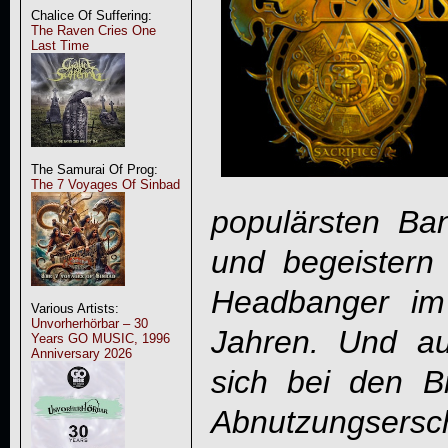
Chalice Of Suffering:
The Raven Cries One
Last Time
The Samurai Of Prog:
The 7 Voyages Of Sinbad
populärsten B
und begeistern m
Headbanger im
Various Artists:
Unvorherhörbar – 30
Jahren. Und a
Years GO MUSIC, 1996
Anniversary 2026
sich bei den B
Abnutzungsers