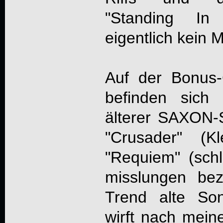
"Standing I
eigentlich kein 
Auf der Bonus-
befinden sich 
älterer SAXON
"Crusader" (Kl
"Requiem" (sch
misslungen be
Trend alte So
wirft nach mein