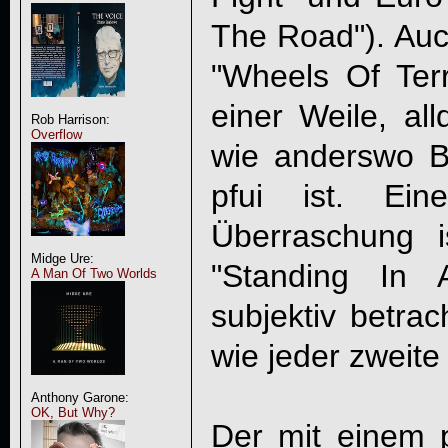
The Road"). Auc
"Wheels Of Ter
einer Weile, all
Rob Harrison:
Overflow
wie anderswo Byf
pfui ist. Ein
Überraschung 
Midge Ure:
"Standing In
A Man Of Two Worlds
subjektiv betrach
wie jeder zweite 
Anthony Garone:
OK, But Why?
Der mit einem p