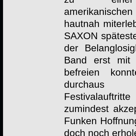
amerikanische
hautnah miterl
SAXON späteste
der Belanglosig
Band erst mit
befreien konn
durchaus 
Festivalauftri
zumindest akzep
Funken Hoffnung
doch noch erhol