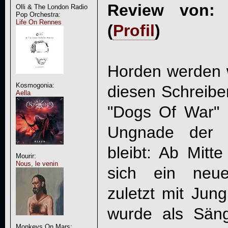
Review von: 
Olli & The London Radio
Pop Orchestra:
Life On Rennes
(
Profil
)
Horden werden w
Kosmogonia:
diesen Schreib
Aella
"Dogs Of War" e
Ungnade der 
bleibt: Ab Mitte
Mourir:
Nous, le venin
sich ein neue
zuletzt mit Jun
wurde als Sänge
Monkeys On Mars: