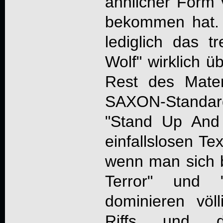
ähnlicher Form
bekommen hat. 
lediglich das t
Wolf" wirklich 
Rest des Mater
SAXON-Standar
"Stand Up And
einfallslosen Te
wenn man sich 
Terror" und 
dominieren völl
Riffs und d