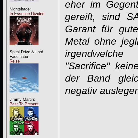
eher im Gegent
Nightshade:
gereift, sind
In Essence Divided
Garant für gute
Metal ohne jeg
irgendwelch
Spiral Drive & Lord
Fascinator:
Reise
"Sacrifice" ke
der Band glei
negativ auslege
Jimmy Martin:
Past To Present