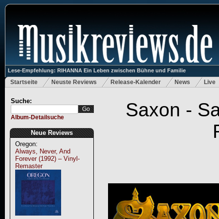
Lese-Empfehlung: RIHANNA Ein Leben zwischen Bühne und Familie
Startseite
Neuste Reviews
Release-Kalender
News
Live
Suche:
Saxon - Sa
Album-Detailsuche
Neue Reviews
Oregon:
Always, Never, And
Forever (1992) – Vinyl-
Remaster