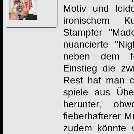
Motiv und leid
ironischem Ku
Stampfer "Mad
nuancierte "Ni
neben dem fe
Einstieg die z
Rest hat man d
spiele aus Üb
herunter, ob
fieberhafterer Mu
zudem könnte w