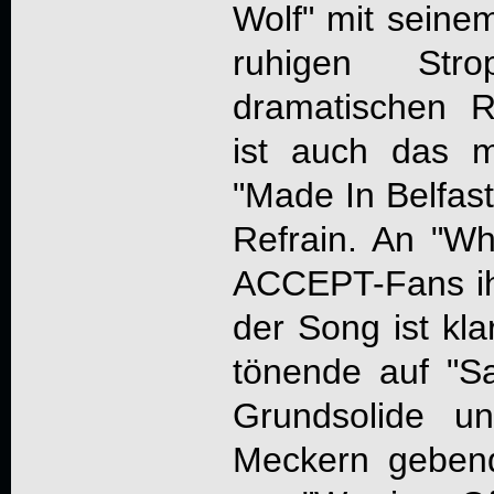
Wolf" mit seinem
ruhigen Str
dramatischen Ref
ist auch das m
"Made In Belfas
Refrain. An "Wh
ACCEPT-Fans ih
der Song ist kla
tönende auf "Sa
Grundsolide u
Meckern gebend