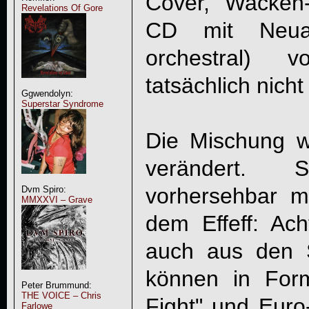
Cover, Wacken
Revelations Of Gore
CD mit Neuau
orchestral) 
tatsächlich nicht
Ggwendolyn:
Superstar Syndrome
Die Mischung 
verändert. 
vorhersehbar m
Dvm Spiro:
MMXXVI – Grave
dem Effeff: Acht
auch aus den 
können in For
Peter Brummund:
THE VOICE – Chris
Fight" und Euro
Farlowe