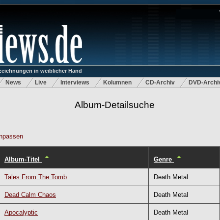
eichnungen in weiblicher Hand
News
Live
Interviews
Kolumnen
CD-Archiv
DVD-Archi
Album-Detailsuche
npassen
Album-Titel
Genre
Tales From The Tomb
Death Metal
Dead Calm Chaos
Death Metal
Apocalyptic
Death Metal