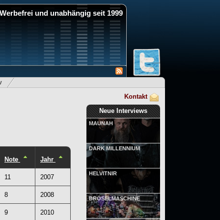
Werbefrei und unabhängig seit 1999
v
Kontakt
Neue Interviews
MAUNAH
DARK MILLENNIUM
Note
Jahr
HELVITNIR
11
2007
8
2008
BRÖSELMASCHINE
9
2010