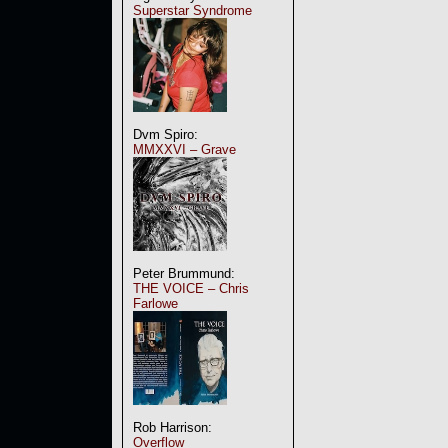
Superstar Syndrome
Dvm Spiro:
MMXXVI – Grave
Peter Brummund:
THE VOICE – Chris
Farlowe
Rob Harrison:
Overflow