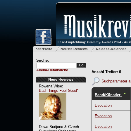
Lese-Empfehlung: Grammy-Awards 2024 - Ausz
Startseite
Neuste Reviews
Release-Kalender
Suche:
Album-Detailsuche
Anzahl Treffer: 6
Neue Reviews
Suchparameter a
Rowena Wise:
Bad Things Feel Good*
Band/Künstler
Evocation
Evocation
Evocation
Dewa Budjana & Czech