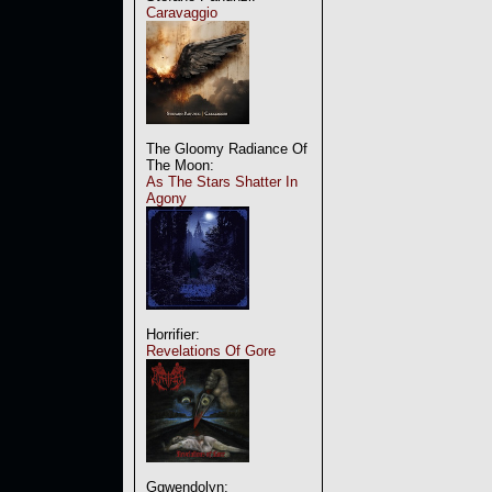
Caravaggio
The Gloomy Radiance Of
The Moon:
As The Stars Shatter In
Agony
Horrifier:
Revelations Of Gore
Ggwendolyn: