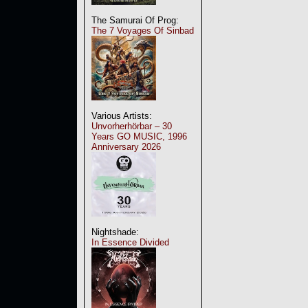
The Samurai Of Prog:
The 7 Voyages Of Sinbad
Various Artists:
Unvorherhörbar – 30
Years GO MUSIC, 1996
Anniversary 2026
Nightshade:
In Essence Divided