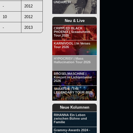
UNDARLIH
-
2012
10
2012
Neu & Live
-
2013
CRIPPLED BLACK
PHOENIX | Sceaduhelm
Tour 2026
KARNIVOOL | In Verses
Tour 2026
HYPOCRISY | Mass
Hallucination Tour 2026
BRÖSELMASCHINE |
Konzert in Lichtentanne
2026
SABATON | THE
LEGENDARY TOUR 2025
Neue Kolumnen
RIHANNA Ein Leben
zwischen Bühne und
Familie
Grammy-Awards 2024 -