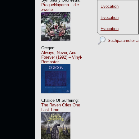
Symphony Orchestra:
PragueNayama – die
Evocation
zweite
Evocation
Evocation
Suchparameter a
Oregon:
Always, Never, And
Forever (1992) – Vinyl-
Remaster
Chalice Of Suffering:
The Raven Cries One
Last Time