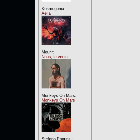
Kosmogonia:
Aella
Mourir:
Nous, le venin
Monkeys On Mars:
Monkeys On Mars
Stefano Panunzi: