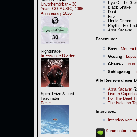
Eye Of The Sto
Unvorherhörbar – 30
Black Snake
Years GO MUSIC, 1996
Dust
Anniversary 2026
Fire
Liquid Dream
Rhythm For End
Abra Kadavar
Besetzung:
Bass
-
Mammut
Nightshade:
In Essence Divided
Gesang
-
Lupus
Gitarre
-
Lupus 
Schlagzeug
-
T
Alle Reviews dieser 
Abra Kadavar
(2
Live In Copenh
Spiral Drive & Lord
For The Dead Tr
Fascinator:
The Isolation T
Reise
Interviews:
Interview vom 1
Kommentar schre