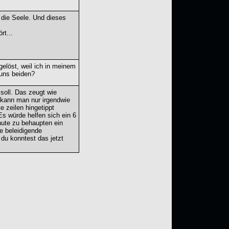
h die Seele. Und dieses
rt...
elöst, weil ich in meinem
 uns beiden?
 soll. Das zeugt wie
 kann man nur irgendwie
 zeilen hingetippt
Es würde helfen sich ein 6
nute zu behaupten ein
e beleidigende
 du konntest das jetzt