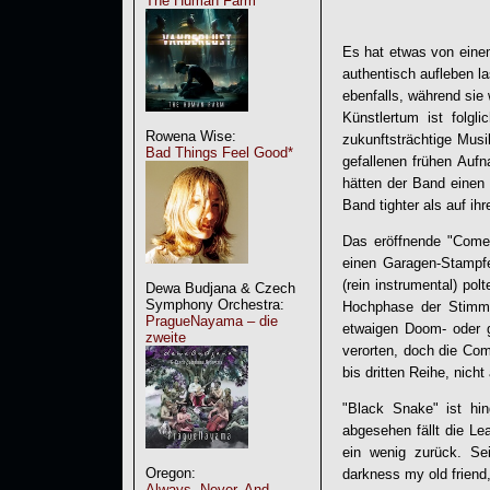
The Human Farm
Es hat etwas von ein
authentisch aufleben l
ebenfalls, während sie
Künstlertum ist folg
Rowena Wise:
zukunftsträchtige Mus
Bad Things Feel Good*
gefallenen frühen Auf
hätten der Band einen 
Band tighter als auf ih
Das eröffnende "Come
einen Garagen-Stampf
(rein instrumental) p
Dewa Budjana & Czech
Symphony Orchestra:
Hochphase der Stimmf
PragueNayama – die
etwaigen Doom- oder 
zweite
verorten, doch die Com
bis dritten Reihe, nic
"Black Snake" ist hi
abgesehen fällt die L
ein wenig zurück. Se
Oregon:
darkness my old friend
Always, Never, And