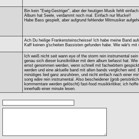
Bin kein "Ewig-Gestriger", aber der heutigen Musik fehlt einfac
Album hat Seele, verdammt noch mal. Einfach nur Mucke!!
Habe Bass gespielt, aber aufgrund fehlender Mitmusiker aufgehö
Ach Du heilige Frankensteinscheisse! Ich habe meine Band aufg
Kaff keinen g'scheiten Bassisten gefunden habe. Wie wär's mit
Ich weiß nicht seit wann eye of the storm rein instrumental sein
genau sich dieser kunstkritiker mit dem album befasst hat. Wie
ernst genommen werden, wenn schnell mit fachwörtern gespickte
werden und eine aktuelle band mit alten bands verglichen wird. 
minütiges lied ganz anzuhören, und nicht einfach nach einer mi
song wãre rein instrumental. Also bescheidener (grob persönlich
kommemtare werden gelöscht) fast-food musikkritiker, ich hoffe
innerhalb einer minute lesen.