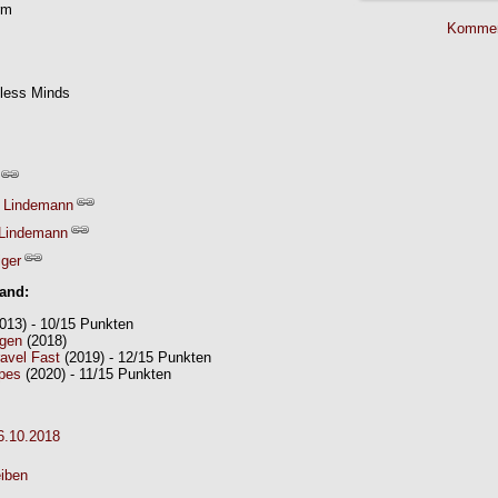
rm
Kommen
less Minds
 Lindemann
Lindemann
iger
Band:
013) - 10/15 Punkten
agen
(2018)
avel Fast
(2019) - 12/15 Punkten
apes
(2020) - 11/15 Punkten
6.10.2018
iben