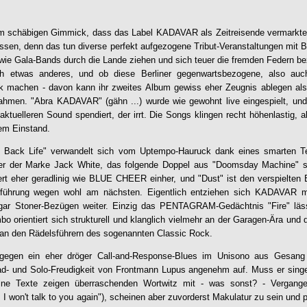
em schäbigen Gimmick, dass das Label
KADAVAR
als Zeitreisende vermarkte
assen, denn das tun diverse perfekt aufgezogene Tribut-Veranstaltungen mit 
 wie Gala-Bands durch die Lande ziehen und sich teuer die fremden Federn be
lich etwas anderes, und ob diese Berliner gegenwartsbezogene, also au
ik machen - davon kann ihr zweites Album gewiss eher Zeugnis ablegen als 
nahmen. "Abra
KADAVAR
" (gähn ...) wurde wie gewohnt live eingespielt, un
aktuelleren Sound spendiert, der irrt. Die Songs klingen recht höhenlastig, 
rem Einstand.
 Back Life" verwandelt sich vom Uptempo-Hauruck dank eines smarten Te
er der Marke Jack White, das folgende Doppel aus "Doomsday Machine" 
oltert eher geradlinig wie BLUE CHEER einher, und "Dust" ist den verspiel
ührung wegen wohl am nächsten. Eigentlich entziehen sich
KADAVAR
mi
gar Stoner-Bezügen weiter. Einzig das PENTAGRAM-Gedächtnis "Fire" läs
bo orientiert sich strukturell und klanglich vielmehr an der Garagen-Ära und
ht an den Rädelsführern des sogenannten Classic Rock.
ngegen ein eher dröger Call-and-Response-Blues im Unisono aus Gesang
ead- und Solo-Freudigkeit von Frontmann Lupus angenehm auf. Muss er singe
ine Texte zeigen überraschenden Wortwitz mit - was sonst? - Vergangen
, I won't talk to you again"), scheinen aber zuvorderst Makulatur zu sein un