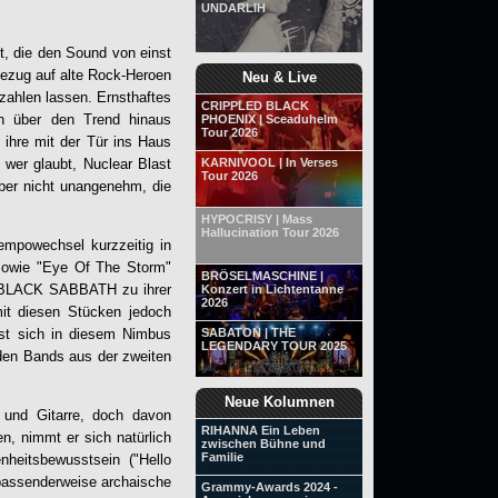
UNDARLIH
t, die den Sound von einst
Bezug auf alte Rock-Heroen
Neu & Live
zahlen lassen. Ernsthaftes
CRIPPLED BLACK
ch über den Trend hinaus
PHOENIX | Sceaduhelm
Tour 2026
ihre mit der Tür ins Haus
d wer glaubt, Nuclear Blast
KARNIVOOL | In Verses
Tour 2026
aber nicht unangenehm, die
HYPOCRISY | Mass
Hallucination Tour 2026
mpowechsel kurzzeitig in
sowie "Eye Of The Storm"
BRÖSELMASCHINE |
ten BLACK SABBATH zu ihrer
Konzert in Lichtentanne
2026
t diesen Stücken jedoch
st sich in diesem Nimbus
SABATON | THE
LEGENDARY TOUR 2025
 den Bands aus der zweiten
Neue Kolumnen
 und Gitarre, doch davon
RIHANNA Ein Leben
n, nimmt er sich natürlich
zwischen Bühne und
Familie
heitsbewusstsein ("Hello
d passenderweise archaische
Grammy-Awards 2024 -