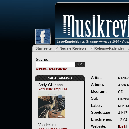
Lese-Empfehlung: Grammy-Awards 2024 - Ausz
Startseite
Neuste Reviews
Release-Kalender
Suche:
Album-Detailsuche
Artist:
Neue Reviews
Kadav
Album:
Andy Gillmann:
Abra 
Acoustic Impulse
Medium:
CD
Stil:
Hardr
Label:
Nuclea
Spieldauer:
41:17
Erschienen:
12.04
Vanderlust:
Website:
[
Link
]