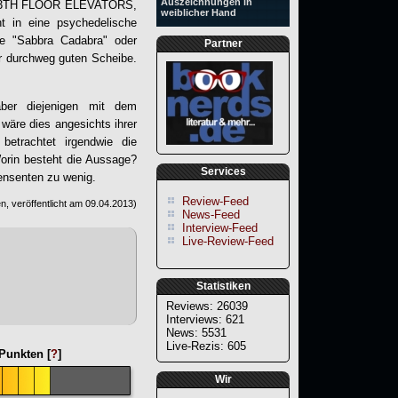
Auszeichnungen in
ren 13TH FLOOR ELEVATORS,
weiblicher Hand
t in eine psychedelische
ie "Sabbra Cadabra" oder
Partner
er durchweg guten Scheibe.
ber diejenigen mit dem
wäre dies angesichts ihrer
etrachtet irgendwie die
Worin besteht die Aussage?
Services
ensenten zu wenig.
Review-Feed
, veröffentlicht am
09.04.2013
)
News-Feed
Interview-Feed
Live-Review-Feed
Statistiken
Reviews: 26039
Interviews: 621
News: 5531
Live-Rezis: 605
Punkten [
?
]
Wir