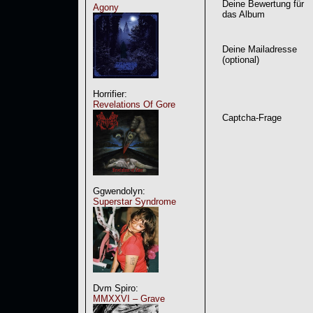
Deine Bewertung für
Agony
das Album
Deine Mailadresse
(optional)
Horrifier:
Revelations Of Gore
Captcha-Frage
Ggwendolyn:
Superstar Syndrome
Dvm Spiro:
MMXXVI – Grave