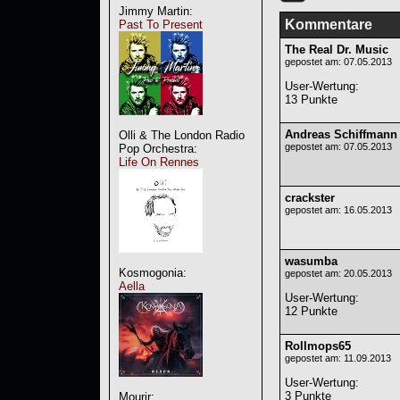
Jimmy Martin:
Kommentare
Past To Present
The Real Dr. Music
gepostet am: 07.05.2013
User-Wertung
:
13 Punkte
Andreas Schiffmann
Olli & The London Radio
gepostet am: 07.05.2013
Pop Orchestra:
Life On Rennes
crackster
gepostet am: 16.05.2013
wasumba
Kosmogonia:
gepostet am: 20.05.2013
Aella
User-Wertung
:
12 Punkte
Rollmops65
gepostet am: 11.09.2013
User-Wertung
:
3 Punkte
Mourir: