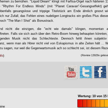
 Themen zu bemühen. "Liquid Dream" klingt mit Farfisa-Orgel nach härte
 "Rhythm For Endless Minds" (mit "Planet Caravan"-Gesangseffekt) geh
benfalls gesangslose und trippige Titelstück am Ende ähnlich groovt w
rlich nur Zufall, das Fehlen eines nudeligen Longtracks ein großes Plus dies
ch "The Man I Shot" als Bonustrack.
d nicht die einzigen, die "echt wie damals" klingen, momentan a
reten. Falls sie sich auch über den Retro-Boom hinweg behaupten könnten, 
enden Musik nicht das Schlechteste. Dennoch fehlt ihnen subjektiv b
nz, wenn man als Hörer nicht viel von Eskapismus in alte Zeiten hält ... 
 zu sagen, nur weil die Gegenwartsmusik ach so schlecht sei, ist diesem Rez
nfo
)
(Review 13929x gelesen
Wertung:
10
von
15
ine