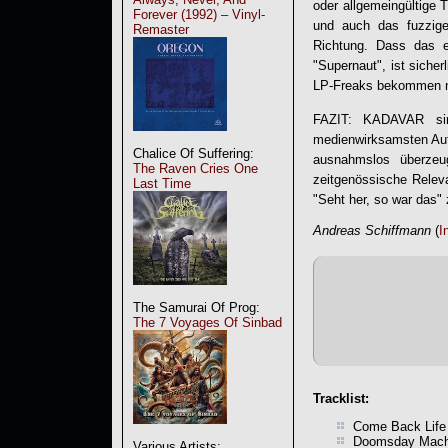
oder allgemeingültige
Forever (1992) – Vinyl-
und auch das fuzzige
Remaster
Richtung. Dass das e
"Supernaut", ist siche
LP-Freaks bekommen no
FAZIT:
KADAVAR
sin
medienwirksamsten Auft
Chalice Of Suffering:
ausnahmslos überzeug
The Raven Cries One
zeitgenössische Releva
Last Time
"Seht her, so war das"
Andreas Schiffmann
(
I
The Samurai Of Prog:
The 7 Voyages Of Sinbad
Tracklist:
Come Back Life
Doomsday Mach
Various Artists: