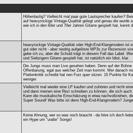
Höhenlastig? Vielleicht mal paar gute Lautsprecher kaufen? Be
auf heavyrockige Vintage-Qualität gelegt und genau die wurde a
wie ich in den 60er und 70er Jahren Gitarre gespielt hat, kenn
heavyrockige Vintage-Qualität oder High-End-Klangmodern ist eg
gut oder nicht - aber niedrig aufgelöste MP3s zur Rezension sind
gebe ich zu, aber die Schuld trägt in diesem Fall das Label. We
und Siebzigern Gitarre gespielt hat, ist natürlich ein Idiot, klar.
Die Jungs muss man Live gesehen haben. Denn auf der Bühne s
Offenbarung, egal aus welcher Zeit man kommt. Wer danach no
Plattenkritik schreibt hat nen Furz quer sitzen. 15 Punkte für K
weniger.
Vielleicht mal wieder eine LP kaufen und zuhören und nicht e
und dann meinen eine Rezi schreiben zu können, die sich auch 
Kann die musikalische Einschätzung in etwa nachvollziehen, die
Super Sound! Was bitte ist denn High-End-Klangmodern? Junge,
Keine Ahnung, wer so was noch braucht - da höre ich doch lieber
ein Hype um "uralte" Songs!