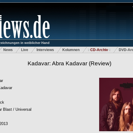
eichnungen in weiblicher Hand
News
Live
Interviews
Kolumnen
CD-Archiv
DVD-Arc
Kadavar: Abra Kadavar
(Review)
ar
Kadavar
ock
r Blast / Universal
.2013