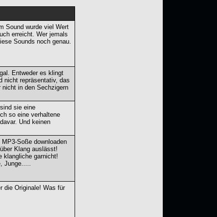
im Sound wurde viel Wert
uch erreicht. Wer jemals
t diese Sounds noch genau.
al. Entweder es klingt
 nicht repräsentativ, das
r nicht in den Sechzigern
ind sie eine
ch so eine verhaltene
adavar. Und keinen
ine MP3-Soße downloaden
über Klang auslässt!
 klangliche garnicht!
 Junge.....
 die Originale! Was für