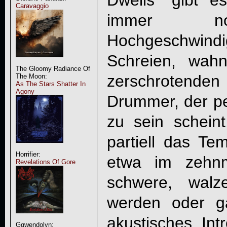
Dwells
“ gibt e
Caravaggio
immer noc
Hochgeschwindig
Schreien, wahn
The Gloomy Radiance Of
zerschrotende
The Moon:
As The Stars Shatter In
Agony
Drummer, der pe
zu sein schein
partiell das Te
Horrifier:
etwa im zehnmi
Revelations Of Gore
schwere, walz
werden oder g
akustisches Int
Ggwendolyn: