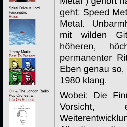
Metal“) gehört h
Spiral Drive & Lord
geht: Speed Met
Fascinator:
Reise
Metal. Unbarmh
mit wilden Git
höheren, höc
Jimmy Martin:
permanenter Rit
Past To Present
Eben genau so,
1980 klang.
Olli & The London Radio
Wobei: Die Fin
Pop Orchestra:
Life On Rennes
Vorsicht, e
Weiterentwic