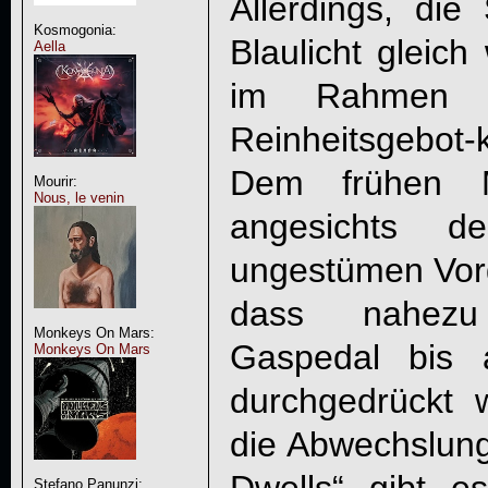
Allerdings, die
Kosmogonia:
Blaulicht gleich
Aella
im Rahmen ei
Reinheitsgebot
Dem frühen M
Mourir:
Nous, le venin
angesichts d
ungestümen Vor
dass nahezu
Monkeys On Mars:
Gaspedal bis 
Monkeys On Mars
durchgedrückt 
die Abwechslung 
Stefano Panunzi: