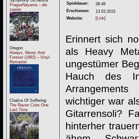
Symphony Orchestra:
Spieldauer:
38:48
PragueNayama – die
zweite
Erschienen:
13.03.2015
Website:
[
Link
]
Erinnert sich n
Oregon:
als Heavy Met
Always, Never, And
Forever (1992) – Vinyl-
ungestümer Beg
Remaster
Hauch des Im
Arrangements 
wichtiger war al
Chalice Of Suffering:
The Raven Cries One
Last Time
Gitarrensoli? F
hinterher trauern
ähem, Schwarz