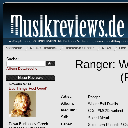
Lese-Empfehlung: O. USCHMANN: Mit Bitte um Verbreitung - aus dem Alltag eines
Startseite
Neuste Reviews
Release-Kalender
News
Live
Suche:
Ranger: W
Album-Detailsuche
(
Neue Reviews
Rowena Wise:
Bad Things Feel Good*
Artist:
Ranger
Album:
Where Evil Dwells
Medium:
CD/LP/MC/Download
Stil:
Speed Metal
Dewa Budjana & Czech
Label:
Spinefarm Records / Car