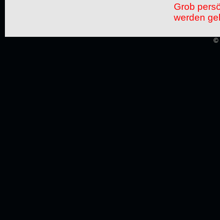
Grob pers
werden gel
© 