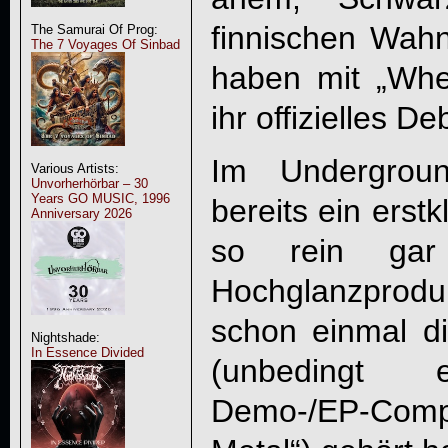
finnischen Wah
The Samurai Of Prog:
The 7 Voyages Of Sinbad
haben mit „
Whe
ihr offizielles D
Im Undergroun
Various Artists:
Unvorherhörbar – 30
Years GO MUSIC, 1996
bereits ein erst
Anniversary 2026
so rein gar
Hochglanzprod
schon einmal d
Nightshade:
In Essence Divided
(unbedingt e
Demo-/EP-Compil