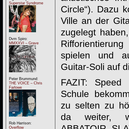
Superstar Syndrome
Circle“). Dazu 
Ville an der Git
zugelegt haben,
Dvm Spiro:
Rifforientierun
MMXXVI – Grave
spielen und a
Guitar-Soli auf
Peter Brummund:
FAZIT: Speed 
THE VOICE – Chris
Farlowe
Schule bekomm
zu selten zu h
da weiter,
Rob Harrison:
ABBATOIR, SLA
Overflow