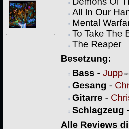
Demons Of T
All In Our Ha
Mental Warfa
To Take The 
The Reaper
Besetzung:
Bass
-
Jupp
Gesang
-
Chr
Gitarre
-
Chri
Schlagzeug
Alle Reviews d