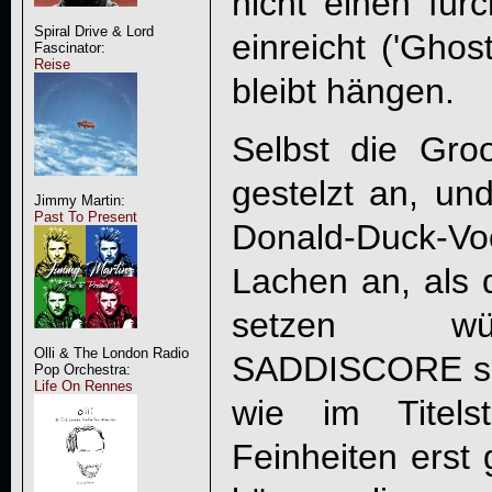
nicht einen fürc
Spiral Drive & Lord
einreicht ('Ghos
Fascinator:
Reise
bleibt hängen.
Selbst die Groo
gestelzt an, und
Jimmy Martin:
Past To Present
Donald-Duck-V
Lachen an, als 
setzen wü
Olli & The London Radio
SADDISCORE
s
Pop Orchestra:
Life On Rennes
wie im Titels
Feinheiten erst 