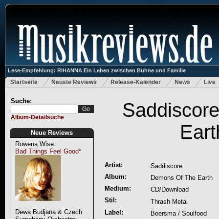
Lese-Empfehlung: RIHANNA Ein Leben zwischen Bühne und Familie
Startseite
Neuste Reviews
Release-Kalender
News
Live
Suche:
Saddiscor
Album-Detailsuche
Eart
Neue Reviews
Rowena Wise:
Bad Things Feel Good*
Artist:
Saddiscore
Album:
Demons Of The Earth
Medium:
CD/Download
Stil:
Thrash Metal
Dewa Budjana & Czech
Label:
Boersma / Soulfood