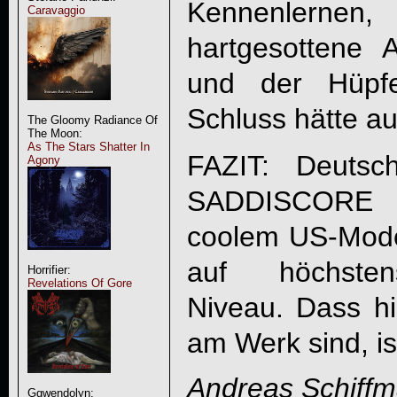
Kennenlernen
Caravaggio
hartgesottene
und der Hüpf
Schluss hätte au
The Gloomy Radiance Of
The Moon:
As The Stars Shatter In
FAZIT: Deutsc
Agony
SADDISCORE
v
coolem US-Mode
auf höchstens
Horrifier:
Revelations Of Gore
Niveau. Dass hi
am Werk sind, ist
Andreas Schiff
Ggwendolyn: