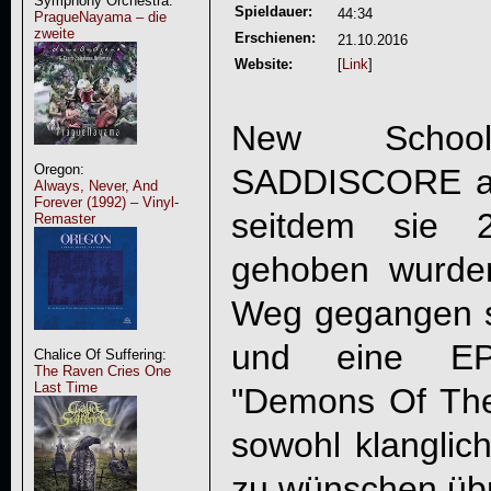
Symphony Orchestra:
Spieldauer:
44:34
PragueNayama – die
zweite
Erschienen:
21.10.2016
Website:
[
Link
]
New Schoo
Oregon:
SADDISCORE
a
Always, Never, And
Forever (1992) – Vinyl-
seitdem sie 
Remaster
gehoben wurde
Weg gegangen s
und eine EP 
Chalice Of Suffering:
The Raven Cries One
Last Time
"
Demons Of The
sowohl klanglich
zu wünschen übr