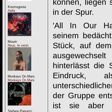
können, liegen s
Kosmogonia:
in der Spur.
Aella
'All In Our Ha
seinem bedächt
Mourir:
Stück, auf de
Nous, le venin
ausgewechsel
hinterlässt die
Eindruck,
Monkeys On Mars:
Monkeys On Mars
unterschiedlic
der Gruppe ents
ist sie aber 
Stefano Panunzi: