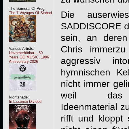
The Samurai Of Prog:
Die auserwie
The 7 Voyages Of Sinbad
SADDISCORE
d
sein, an dere
Chris immerzu
Various Artists:
Unvorherhörbar – 30
Years GO MUSIC, 1996
aggressiv int
Anniversary 2026
hymnischen Keh
nicht immer geli
weil das z
Nightshade:
In Essence Divided
Ideenmaterial z
rifft und kloppt