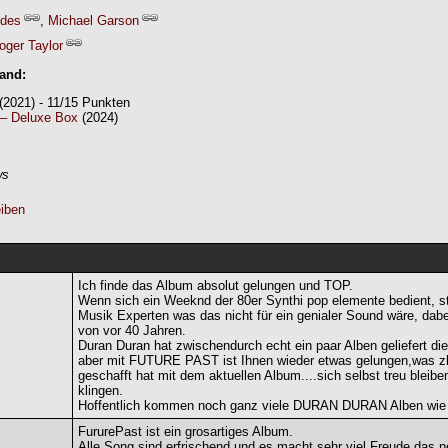
odes
,
Michael Garson
oger Taylor
Band:
(2021) - 11/15 Punkten
– Deluxe Box
(2024)
ws
iben
Ich finde das Album absolut gelungen und TOP.
Wenn sich ein Weeknd der 80er Synthi pop elemente bedient, s
Musik Experten was das nicht für ein genialer Sound wäre, dabei
von vor 40 Jahren.
Duran Duran hat zwischendurch echt ein paar Alben geliefert di
aber mit FUTURE PAST ist Ihnen wieder etwas gelungen,was 
geschafft hat mit dem aktuellen Album....sich selbst treu bleibe
klingen.
Hoffentlich kommen noch ganz viele DURAN DURAN Alben wie 
FururePast ist ein grosartiges Album.
Alle Song sind erfrischend und es macht sehr viel Freude d