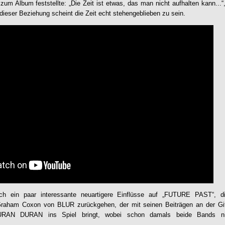
um Album feststellte: „Die Zeit ist etwas, das man nicht aufhalten kann...“, 
dieser Beziehung scheint die Zeit echt stehengeblieben zu sein.
ch ein paar interessante neuartigere Einflüsse auf „
FUTURE PAST
“, d
aham Coxon von BLUR zurückgehen, der mit seinen Beiträgen an der Gita
URAN DURAN
ins Spiel bringt, wobei schon damals beide Bands ni