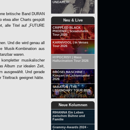
UNDARLIH
tene britische Band
DURAN
 etwa aller Charts gespült
Neu & Live
 alle Titel auf „
FUTURE
CRIPPLED BLACK
PHOENIX | Sceaduhelm
Tour 2026
hen. Und die wird genau all
KARNIVOOL | In Verses
Tour 2026
te Musik-Kombination aus
tanzbar waren.
HYPOCRISY | Mass
 kompletter musikalischer
Hallucination Tour 2026
as Album zur idealen Zeit,
ilm ausgewählt. Und gerade
BRÖSELMASCHINE |
Konzert in Lichtentanne
 Titeltrack geeignet hätte.
2026
SABATON | THE
LEGENDARY TOUR 2025
Neue Kolumnen
RIHANNA Ein Leben
zwischen Bühne und
Familie
Grammy-Awards 2024 -