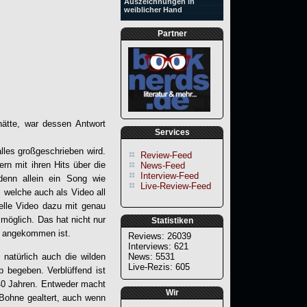
Auszeichnungen in
weiblicher Hand
Partner
hätte, war dessen Antwort
Services
alles großgeschrieben wird.
Review-Feed
rn mit ihren Hits über die
News-Feed
Interview-Feed
enn allein ein Song wie
Live-Review-Feed
, welche auch als Video all
elle Video dazu mit genau
möglich. Das hat nicht nur
Statistiken
te angekommen ist.
Reviews: 26039
Interviews: 621
 natürlich auch die wilden
News: 5531
Live-Rezis: 605
 begeben. Verblüffend ist
 40 Jahren. Entweder macht
Wir
 Bohne gealtert, auch wenn