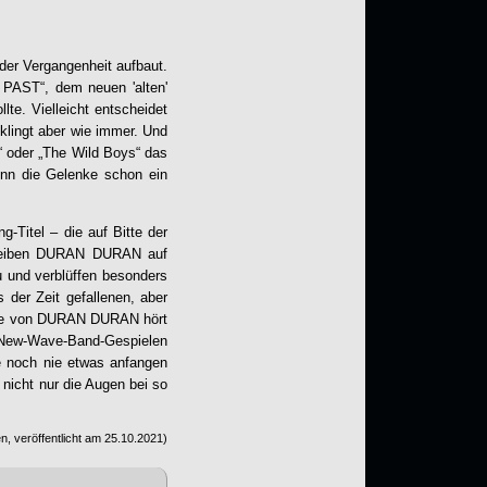
der Vergangenheit aufbaut.
 PAST
“, dem neuen 'alten'
lte. Vielleicht entscheidet
 klingt aber wie immer. Und
m“ oder „The Wild Boys“ das
enn die Gelenke schon ein
Titel – die auf Bitte der
leiben
DURAN DURAN
auf
 und verblüffen besonders
 der Zeit gefallenen, aber
be von
DURAN DURAN
hört
 New-Wave-Band-Gespielen
ve noch nie etwas anfangen
nicht nur die Augen bei so
, veröffentlicht am
25.10.2021
)