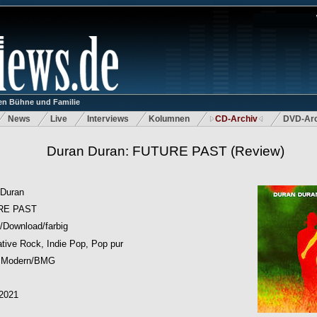
n Bühne und Familie
News
Live
Interviews
Kolumnen
CD-Archiv
DVD-Arc
Duran Duran: FUTURE PAST
(Review)
 Duran
RE PAST
/Download/farbig
ative Rock, Indie Pop, Pop pur
 Modern/BMG
.2021