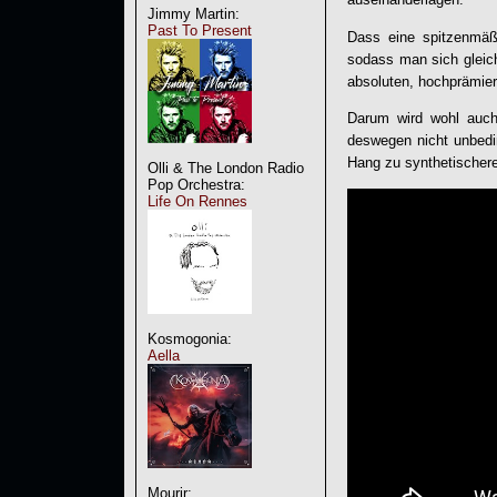
Jimmy Martin:
Past To Present
Dass eine spitzenmäß
sodass man sich glei
absoluten, hochpräm
Darum wird wohl auch
deswegen nicht unbedin
Hang zu synthetischere
Olli & The London Radio
Pop Orchestra:
Life On Rennes
Kosmogonia:
Aella
Mourir: