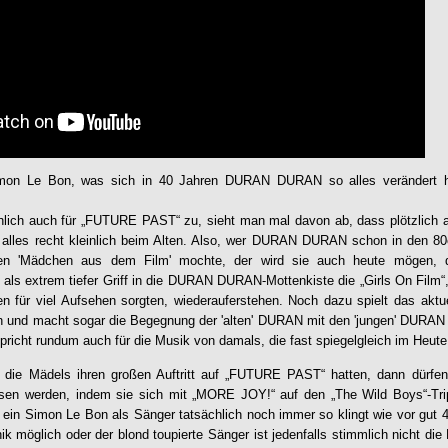
imon Le Bon, was sich in 40 Jahren
DURAN DURAN
so alles verändert 
hlich auch für „
FUTURE PAST
“ zu, sieht man mal davon ab, dass plötzlich 
 alles recht kleinlich beim Alten. Also, wer
DURAN DURAN
schon in den 80e
den 'Mädchen aus dem Film' mochte, der wird sie auch heute mögen, d
s extrem tiefer Griff in die
DURAN DURAN
-Mottenkiste die „Girls On Film“
n für viel Aufsehen sorgten, wiederauferstehen. Noch dazu spielt das aktu
n und macht sogar die Begegnung der 'alten' DURAN mit den 'jungen' DURAN 
pricht rundum auch für die Musik von damals, die fast spiegelgleich im Heu
ie Mädels ihren großen Auftritt auf „
FUTURE PAST
“ hatten, dann dürfen
sen werden, indem sie sich mit „MORE JOY!“ auf den „The Wild Boys“-Trip
ss ein Simon Le Bon als Sänger tatsächlich noch immer so klingt wie vor gut
k möglich oder der blond toupierte Sänger ist jedenfalls stimmlich nicht die