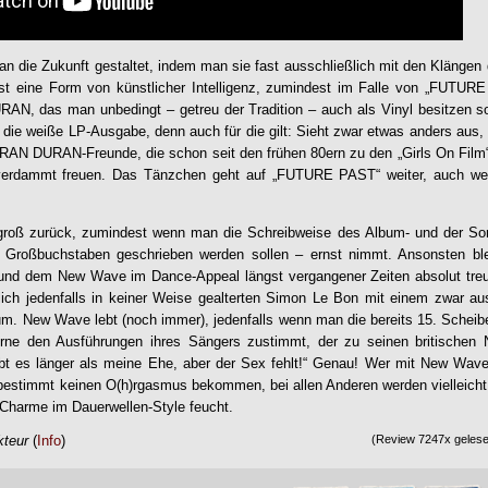
an die Zukunft gestaltet, indem man sie fast ausschließlich mit den Klängen 
t eine Form von künstlicher Intelligenz, zumindest im Falle von „
FUTURE
URAN
, das man unbedingt – getreu der Tradition – auch als Vinyl besitzen sol
r die weiße LP-Ausgabe, denn auch für die gilt: Sieht zwar etwas anders aus,
RAN DURAN
-Freunde, die schon seit den frühen 80ern zu den „Girls On Fil
verdammt freuen. Das Tänzchen geht auf „
FUTURE PAST
“ weiter, auch w
groß zurück, zumindest wenn man die Schreibweise des Album- und der Song-
n Großbuchstaben geschrieben werden sollen – ernst nimmt. Ansonsten b
 und dem New Wave im Dance-Appeal längst vergangener Zeiten absolut treu
ich jedenfalls in keiner Weise gealterten Simon Le Bon mit einem zwar aus
um. New Wave lebt (noch immer), jedenfalls wenn man die bereits 15. Schei
rne den Ausführungen ihres Sängers zustimmt, der zu seinen britischen
 gibt es länger als meine Ehe, aber der Sex fehlt!“ Genau! Wer mit New Wa
 bestimmt keinen O(h)rgasmus bekommen, bei allen Anderen werden vielleicht 
-Charme im Dauerwellen-Style feucht.
kteur
(
Info
)
(Review 7247x gelesen