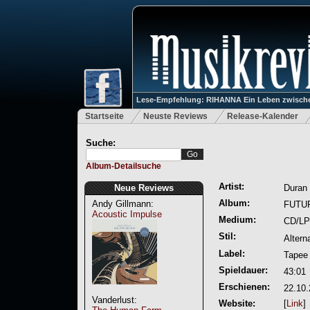
Lese-Empfehlung: RIHANNA Ein Leben zwische
Startseite
Neuste Reviews
Release-Kalender
Suche:
Album-Detailsuche
Artist:
Neue Reviews
Duran
Album:
Andy Gillmann:
FUTU
Acoustic Impulse
Medium:
CD/LP
Stil:
Altern
Label:
Tapee
Spieldauer:
43:01
Erschienen:
22.10
Vanderlust:
Website:
[
Link
]