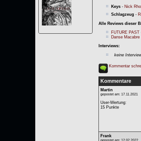
Keys
-
Nick Rh
Schlagzeug
-
R
Alle Reviews dieser 
FUTURE PAST
Danse Macabre 
Interviews:
keine Intervie
Kommentar schre
Kommentare
Martin
gepostet am: 17.11.2021
User-Wertung
:
15 Punkte
Frank
gepostet am: 12.02.2022