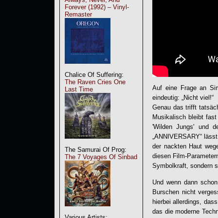
Forever (1992) – Vinyl-
Remaster
Chalice Of Suffering:
The Raven Cries One
Auf eine Frage an S
Last Time
eindeutig: „Nicht viel!“
Genau das trifft tatsäc
Musikalisch bleibt fast
'Wilden Jungs' und 
„ANNIVERSARY“ lässt al
der nackten Haut wege
The Samurai Of Prog:
diesen Film-Parameter
The 7 Voyages Of Sinbad
Symbolkraft, sondern s
Und wenn dann schon d
Burschen nicht verges
hierbei allerdings, da
das die moderne Techni
Various Artists: