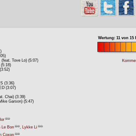
Wertung:
11
von
15
P
)
05)
(feat. Tove Lo) (5:07)
Kommen
5:18)
3:52)
 (3:36)
D (3:07)
. Chai) (3:39)
Mike Garson) (5:47)
lor
 Le Bon
,
Lykke Li
m Coxon