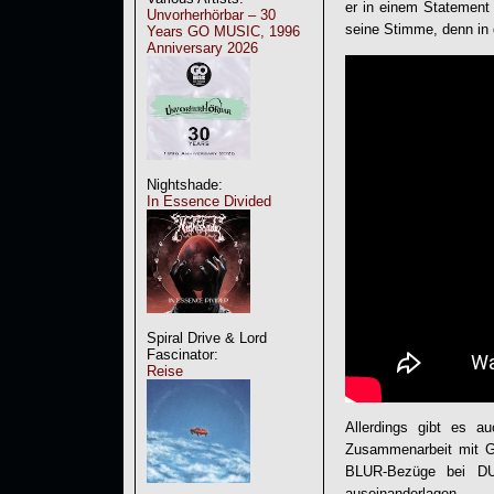
er in einem Statement z
Unvorherhörbar – 30
seine Stimme, denn in 
Years GO MUSIC, 1996
Anniversary 2026
Nightshade:
In Essence Divided
Spiral Drive & Lord
Fascinator:
Reise
Allerdings gibt es au
Zusammenarbeit mit Gr
BLUR-Bezüge bei
D
auseinanderlagen.