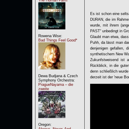
The Human Farm
Es ist schon eine selt
DURAN
, die im Rahme
wurde, mit ihrem (ange
PAST
“ unbedingt in G
Rowena Wise:
Glaubt man etwa, dass
Bad Things Feel Good*
Puhh, da lässt man dan
denjenigen gefallen, 
synthetischem New Wav
Zukunfstweisend ist 
Rückblick, in die gute
denn schließlich wurde
Dewa Budjana & Czech
derzeit ist der 'neue B
Symphony Orchestra:
PragueNayama – die
zweite
Oregon:
Always, Never, And