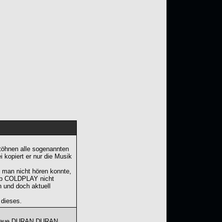
töhnen alle sogenannten
 kopiert er nur die Musik
e man nicht hören konnte,
zb COLDPLAY nicht
n und doch aktuell
dieses.
as neue DURAN DURAN