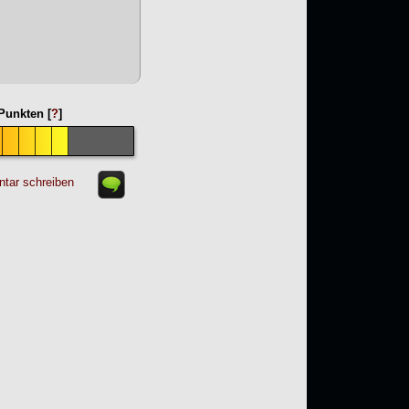
unkten [
?
]
tar schreiben