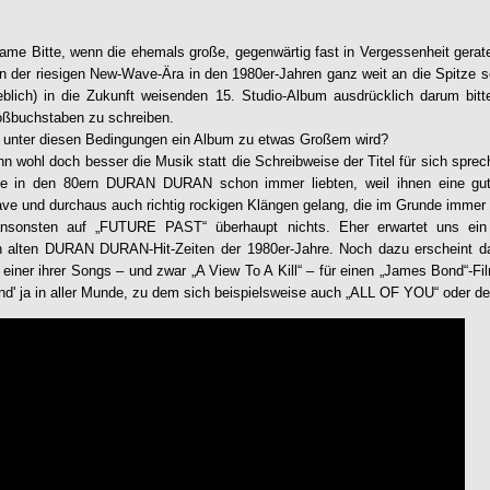
same Bitte, wenn die ehemals große, gegenwärtig fast in Vergessenheit gera
n der riesigen New-Wave-Ära in den 1980er-Jahren ganz weit an die Spitze so
blich) in die Zukunft weisenden 15. Studio-Album ausdrücklich darum bittet,
roßbuchstaben zu schreiben.
 unter diesen Bedingungen ein Album zu etwas Großem wird?
n wohl doch besser die Musik statt die Schreibweise der Titel für sich sprec
die in den 80ern
DURAN DURAN
schon immer liebten, weil ihnen eine gu
e und durchaus auch richtig rockigen Klängen gelang, die im Grunde immer 
ansonsten auf „
FUTURE PAST
“ überhaupt nichts. Eher erwartet uns ein
n alten
DURAN DURAN
-Hit-Zeiten der 1980er-Jahre. Noch dazu erscheint d
 einer ihrer Songs – und zwar „A View To A Kill“ – für einen „James Bond“-F
ond' ja in aller Munde, zu dem sich beispielsweise auch „ALL OF YOU“ oder der