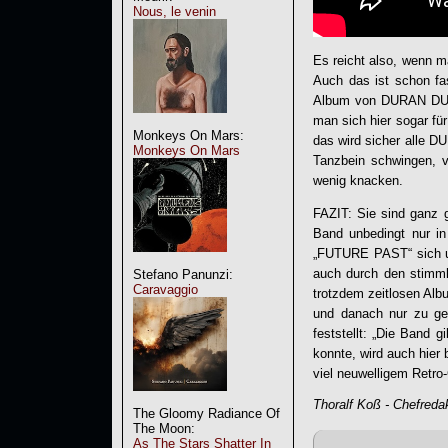
Nous, le venin
Es reicht also, wenn m
Auch das ist schon fas
Album von
DURAN D
man sich hier sogar fü
Monkeys On Mars:
das wird sicher alle
DU
Monkeys On Mars
Tanzbein schwingen, 
wenig knacken.
FAZIT: Sie sind ganz 
Band unbedingt nur i
„
FUTURE PAST
“ sich
auch durch den stimml
Stefano Panunzi:
Caravaggio
trotzdem zeitlosen Alb
und danach nur zu ge
feststellt: „Die Band
konnte, wird auch hier
viel neuwelligem Retro
Thoralf Koß - Chefreda
The Gloomy Radiance Of
The Moon:
As The Stars Shatter In