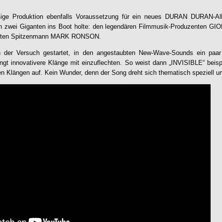
ige Produktion ebenfalls Voraussetzung für ein neues
DURAN DURAN
-A
ch zwei Giganten ins Boot holte: den legendären Filmmusik-Produzenten
ierten Spitzenmann MARK RONSON.
 der Versuch gestartet, in den angestaubten New-Wave-Sounds ein paar 
gt innovativere Klänge mit einzuflechten. So weist dann „INVISIBLE“ beisp
n Klängen auf. Kein Wunder, denn der Song dreht sich thematisch speziell um 