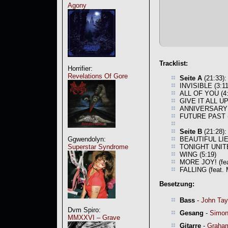
Agony
Tracklist:
Horrifier:
Revelations Of Gore
Seite A
(21:33):
INVISIBLE (3:11
ALL OF YOU (4:
GIVE IT ALL UP 
ANNIVERSARY (
FUTURE PAST (
Seite B
(21:28):
BEAUTIFUL LIES
Ggwendolyn:
TONIGHT UNITE
Superstar Syndrome
WING (5:19)
MORE JOY! (feat
FALLING (feat. 
Besetzung:
Bass
-
John Tay
Dvm Spiro:
Gesang
-
Simon
MMXXVI – Grave
Gitarre
-
Graha