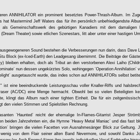
ieren
ANNIHILATOR
ein prominent besetztes Power-Thrash-Album. Im Zuge
 hat Mastermind Jeff Waters das für ihn persönlich unbefriedigendste Albu
07 als Gemeinschaftswerk des gebürtigen Kanadiers mit dem damaligen
Dream Theater) sowie etlichen Szenestars, litt aber unter einer hastigen 
usgewogeneren Sound bestehen die Verbesserungen nun darin, dass Dave Lo
Stu Block (ex-Iced-Earth) den Leadgesang übernimmt. Die Beiträge der Gäste
) bleiben erhalten, doch als Tribut an den verstorbenen Alexi Laiho (Chil
Dominate´ nun dessen ungekürztes Solo, wohingegen ´Operation Annihilation´
light´ ausgetauscht wurde, das indes schon auf
ANNIHILATOR
s selbst beti
I
" ist eine beeindruckende Leistungsschau voller Knaller-Riffs und halsbrec
aser (AC/DC) eine Menge hermacht. Obwohl bei so vielen Beteiligten ke
te, klingt das Album nach einer tighten Einheit. Die für ein zeitgenössis
ägt den vielen Stimmen und Spielstilen Rechnung.
santen ´Haunted´ reicht der ehemalige In-Flames-Gitarrist Jesper Strömb
ten beiden Jahrzehnten ein, die Hymne ´Heavy Metal Maniac´ und das fast b
tion´ bringen die vielen Facetten von Ausnahmesänger Blick zur Geltung. J
 wenig von dem Flair seiner alten Band Nevermore, und sowohl Danko J
ossow (ex-Arch-Enemy) fügen ihre jeweils individuellen Vocal-Farbtupfer hinzu