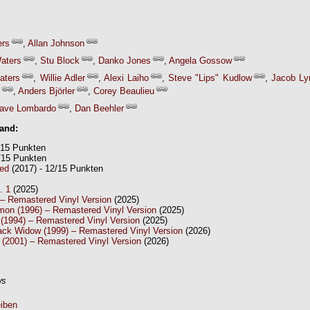
ers
,
Allan Johnson
Waters
,
Stu Block
,
Danko Jones
,
Angela Gossow
aters
,
Willie Adler
,
Alexi Laiho
,
Steve "Lips" Kudlow
,
Jacob L
,
Anders Björler
,
Corey Beaulieu
ave Lombardo
,
Dan Beehler
Band:
/15 Punkten
/15 Punkten
ed
(2017) - 12/15 Punkten
. 1
(2025)
– Remastered Vinyl Version
(2025)
on (1996) – Remastered Vinyl Version
(2025)
l (1994) – Remastered Vinyl Version
(2025)
Black Widow (1999) – Remastered Vinyl Version
(2026)
s (2001) – Remastered Vinyl Version
(2026)
ws
iben