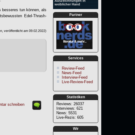
Auszeichnungen in
weiblicher Hand
s besseres tun können, als
Partner
ätsbewussten Edel-Thrash-
, veröffentlicht am
09.02.2022
)
Services
Review-Feed
News-Feed
Interview-Feed
Live-Review-Feed
Statistiken
Reviews: 26037
tar schreiben
Interviews: 621
News: 5531
Live-Rezis: 605
Wir