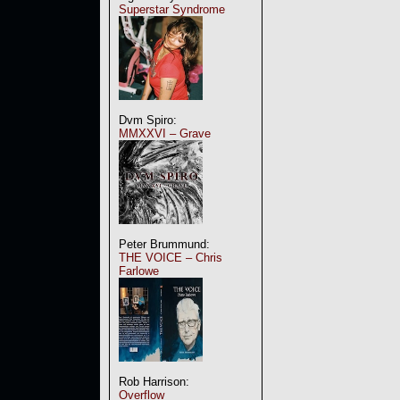
Superstar Syndrome
Dvm Spiro:
MMXXVI – Grave
Peter Brummund:
THE VOICE – Chris
Farlowe
Rob Harrison:
Overflow