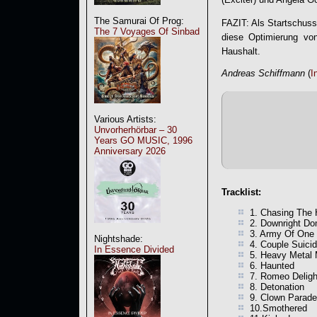
The Samurai Of Prog:
FAZIT: Als Startschuss
The 7 Voyages Of Sinbad
diese Optimierung von
Haushalt.
Andreas Schiffmann
(
I
Various Artists:
Unvorherhörbar – 30
Years GO MUSIC, 1996
Anniversary 2026
Tracklist:
1. Chasing The 
2. Downright Do
3. Army Of One
Nightshade:
4. Couple Suici
In Essence Divided
5. Heavy Metal
6. Haunted
7. Romeo Deligh
8. Detonation
9. Clown Parade
10.Smothered