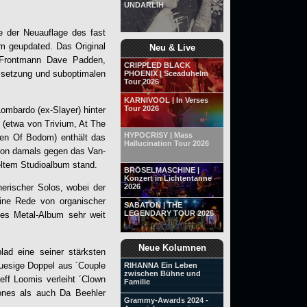
UNDARLIH
 der Neuauflage des fast
m geupdated. Das Original
Neu & Live
 Frontmann Dave Padden,
CRIPPLED BLACK
Umsetzung und suboptimalen
PHOENIX | Sceaduhelm
Tour 2026
KARNIVOOL | In Verses
Tour 2026
mbardo (ex-Slayer) hinter
 (etwa von Trivium, At The
HYPOCRISY | Mass
dren Of Bodom) enthält das
Hallucination Tour 2026
 von damals gegen das Van-
teltem Studioalbum stand.
BRÖSELMASCHINE |
Konzert in Lichtentanne
2026
herischer Solos, wobei der
ine Rede von organischer
SABATON | THE
LEGENDARY TOUR 2025
ches Metal-Album sehr weit
Neue Kolumnen
lad eine seiner stärksten
luesige Doppel aus ´Couple
RIHANNA Ein Leben
zwischen Bühne und
eff Loomis verleiht ´Clown
Familie
ones als auch Da Beehler
Grammy-Awards 2024 -
.