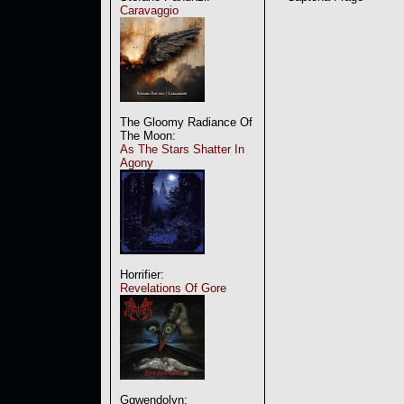
Caravaggio
The Gloomy Radiance Of
The Moon:
As The Stars Shatter In
Agony
Horrifier:
Revelations Of Gore
Ggwendolyn: