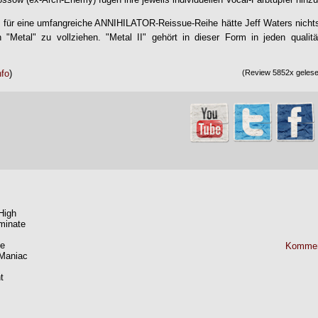
 für eine umfangreiche
ANNIHILATOR
-Reissue-Reihe hätte Jeff Waters nicht
 "Metal" zu vollziehen. "
Metal II
" gehört in dieser Form in jeden qualit
nfo
)
(Review 5852x gelesen
High
minate
de
Kommen
 Maniac
t