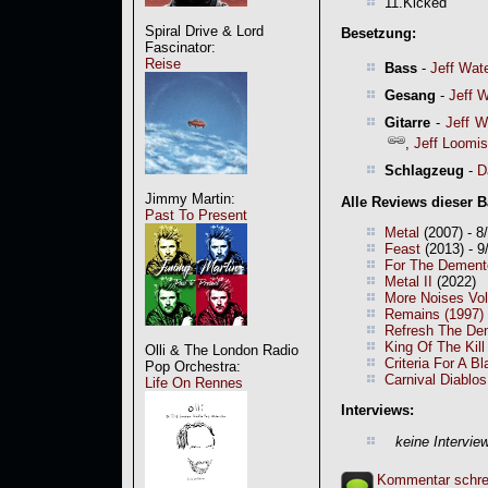
11.Kicked
Spiral Drive & Lord
Besetzung:
Fascinator:
Reise
Bass
-
Jeff Wat
Gesang
-
Jeff 
Gitarre
-
Jeff W
,
Jeff Loomis
Schlagzeug
-
D
Jimmy Martin:
Alle Reviews dieser 
Past To Present
Metal
(2007) - 8
Feast
(2013) - 9
For The Dement
Metal II
(2022)
More Noises Vol
Remains (1997) 
Refresh The Dem
King Of The Kil
Olli & The London Radio
Criteria For A 
Pop Orchestra:
Carnival Diablo
Life On Rennes
Interviews:
keine Intervie
Kommentar schre