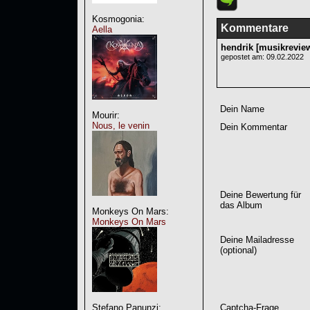
Kosmogonia:
Kommentare
Aella
hendrik [musikrevie
gepostet am: 09.02.2022
Dein Name
Mourir:
Nous, le venin
Dein Kommentar
Deine Bewertung für
das Album
Monkeys On Mars:
Monkeys On Mars
Deine Mailadresse
(optional)
Captcha-Frage
Stefano Panunzi: