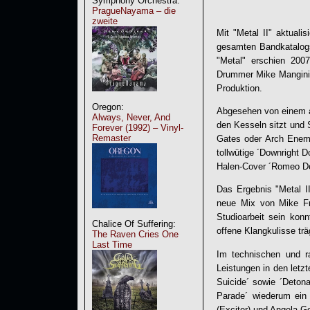
Symphony Orchestra:
PragueNayama – die
zweite
Mit "
Metal II
" aktualis
gesamten Bandkatalogs
"Metal" erschien 20
Drummer Mike Mangini (
Produktion.
Oregon:
Abgesehen von einem a
Always, Never, And
den Kesseln sitzt und 
Forever (1992) – Vinyl-
Remaster
Gates oder Arch Enemy
tollwütige ´Downright 
Halen-Cover ´Romeo De
Das Ergebnis "
Metal I
neue Mix von Mike Fr
Studioarbeit sein konn
Chalice Of Suffering:
offene Klangkulisse tr
The Raven Cries One
Last Time
Im technischen und ra
Leistungen in den letz
Suicide´ sowie ´Detona
Parade´ wiederum ein
(Exciter) und Angela G