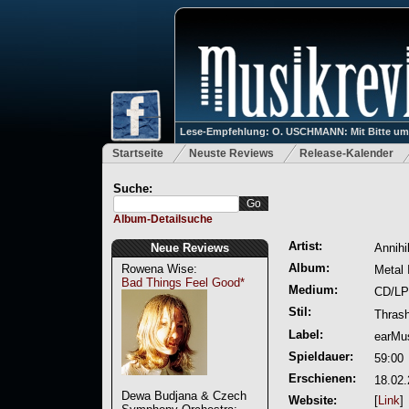
Lese-Empfehlung: O. USCHMANN: Mit Bitte um Ve
Startseite
Neuste Reviews
Release-Kalender
Suche:
Album-Detailsuche
Artist:
Neue Reviews
Annihi
Album:
Rowena Wise:
Metal 
Bad Things Feel Good*
Medium:
CD/LP
Stil:
Thrash
Label:
earMus
Spieldauer:
59:00
Erschienen:
18.02
Dewa Budjana & Czech
Website:
[
Link
]