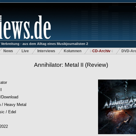
rbreitung - aus dem Alltag eines Musikjournalisten 2
News
Live
Interviews
Kolumnen
CD-Archiv
DVD-Arc
Annihilator: Metal II
(Review)
lator
II
/Download
 / Heavy Metal
ic / Edel
.2022