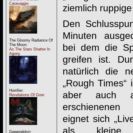
Caravaggio
ziemlich ruppige
Den Schlusspun
Minuten ausge
The Gloomy Radiance Of
bei dem die Sp
The Moon:
As The Stars Shatter In
Agony
greifen ist. Du
natürlich die n
„Rough Times“ in
Horrifier:
aber auch a
Revelations Of Gore
erschienenen 
eignet sich „
Liv
als kleine
Ggwendolyn: