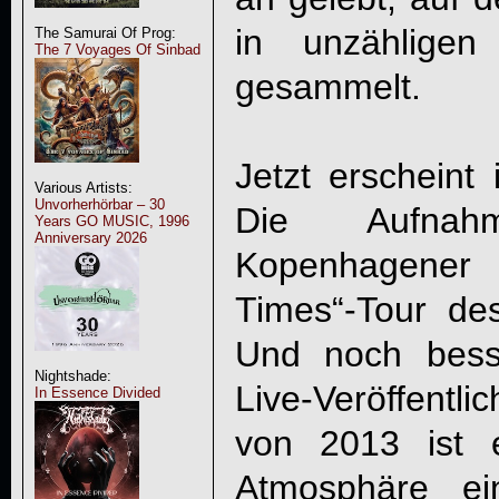
in unzähligen
The Samurai Of Prog:
The 7 Voyages Of Sinbad
gesammelt.
Jetzt erscheint 
Various Artists:
Unvorherhörbar – 30
Die Aufna
Years GO MUSIC, 1996
Anniversary 2026
Kopenhagener
Times“-Tour de
Und noch bess
Nightshade:
Live-Veröffentli
In Essence Divided
von 2013 ist 
Atmosphäre e