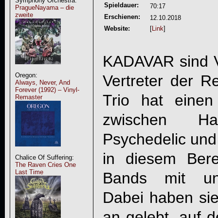
Symphony Orchestra:
Spieldauer:
70:17
PragueNayama – die
zweite
Erschienen:
12.10.2018
Website:
[
Link
]
KADAVAR sind Vo
Oregon:
Vertreter der Re
Always, Never, And
Forever (1992) – Vinyl-
Trio hat eine
Remaster
zwischen Ha
Psychedelic und
in diesem Ber
Chalice Of Suffering:
The Raven Cries One
Last Time
Bands mit un
Dabei haben sie
an gelebt, auf d