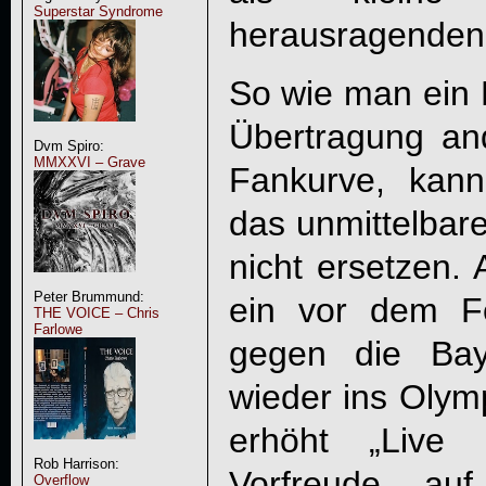
Superstar Syndrome
herausragenden
So wie man ein F
Übertragung and
Dvm Spiro:
MMXXVI – Grave
Fankurve, kan
das unmittelbar
nicht ersetzen. 
Peter Brummund:
ein vor dem Fe
THE VOICE – Chris
Farlowe
gegen die Bay
wieder ins Olym
erhöht „
Live 
Rob Harrison:
Vorfreude au
Overflow