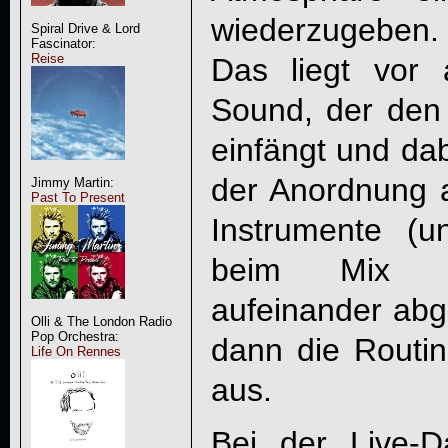
wiederzugeben.
Spiral Drive & Lord
Fascinator:
Reise
Das liegt vor
Sound, der den
einfängt und dab
der Anordnung a
Jimmy Martin:
Past To Present
Instrumente (
beim Mix gl
aufeinander abge
Olli & The London Radio
Pop Orchestra:
dann die Routine
Life On Rennes
aus.
Bei der Live-D