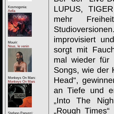
LUPUS, TIGE
Kosmogonia:
Aella
mehr Freihe
Studioversio
improvisiert un
Mourir:
Nous, le venin
sorgt mit Fauc
mal wieder für 
Songs, wie der K
Head“, gewinne
Monkeys On Mars:
Monkeys On Mars
an Tiefe und e
„Into The Nig
„Rough Times“ 
Stefano Panunzi: