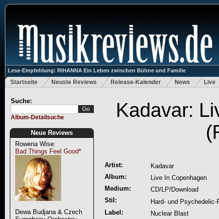
Lese-Empfehlung: RIHANNA Ein Leben zwischen Bühne und Familie
Startseite
Neuste Reviews
Release-Kalender
News
Live
Suche:
Kadavar: L
Album-Detailsuche
(
Neue Reviews
Rowena Wise:
Bad Things Feel Good*
Artist:
Kadavar
Album:
Live In Copenhagen
Medium:
CD/LP/Download
Stil:
Hard- und Psychedelic-
Dewa Budjana & Czech
Label:
Nuclear Blast