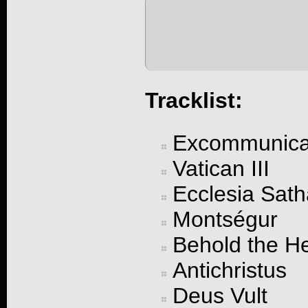
Tracklist:
Excommunic
Vatican III
Ecclesia Sath
Montségur
Behold the He
Antichristus
Deus Vult