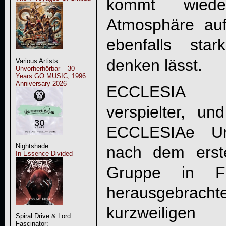
kommt wiede
Atmosphäre auf,
ebenfalls sta
denken lässt.
Various Artists:
Unvorherhörbar – 30
Years GO MUSIC, 1996
Anniversary 2026
ECCLESIA ag
verspielter, u
ECCLESIA
e Un
Nightshade:
nach dem erst
In Essence Divided
Gruppe in F
herausgebrac
kurzweilig
Spiral Drive & Lord
Fascinator: