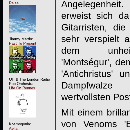
Angelegenheit.
Reise
erweist sich d
Gitarristen, die
sehr verspielt 
Jimmy Martin:
Past To Present
dem unheilv
'Montségur', de
'Antichristus'
Olli & The London Radio
Dampfwalze 
Pop Orchestra:
Life On Rennes
wertvollsten Po
Mit einem brill
von Venoms 'B
Kosmogonia:
Aella