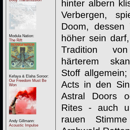
hinter albern k
Verbergen, spi
Doom, dessen 
höher sein darf,
Modula Nation:
The Rift
Tradition v
härterem skan
Stoff allgemein;
Kefaya & Elaha Soroor:
Our Freedom Must Be
Acts in den S
Won
Astral Doors o
Rites - auch 
rauen Stimme
Andy Gillmann:
Acoustic Impulse