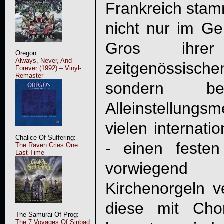
Frankreich stam
nicht nur im Ge
Gros ihre
Oregon:
Always, Never, And
zeitgenössis
Forever (1992) – Vinyl-
Remaster
sondern b
Alleinstellung
vielen internati
Chalice Of Suffering:
- einen festen
The Raven Cries One
Last Time
vorwiegen
Kirchenorgeln v
diese mit Cho
The Samurai Of Prog:
The 7 Voyages Of Sinbad