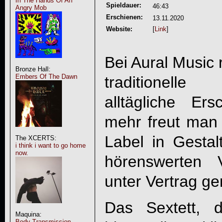
In The Hands Of An
Spieldauer:
46:43
Angry Mob
Erschienen:
13.11.2020
Website:
[
Link
]
Bei Aural Music 
Bronze Hall:
Embers Of The Dawn
traditionell
alltägliche E
mehr freut man 
Label in Gesta
The XCERTS:
i think i want to go home
now.
hörenswerten V
unter Vertrag g
Das Sextett, d
Maquina:
Body Transmission