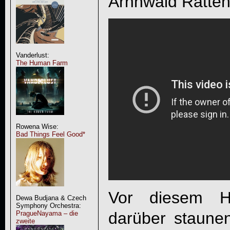
Arnhwald Ratten
Vanderlust:
The Human Farm
Rowena Wise:
Bad Things Feel Good*
Vor diesem H
Dewa Budjana & Czech
Symphony Orchestra:
darüber staune
PragueNayama – die
zweite