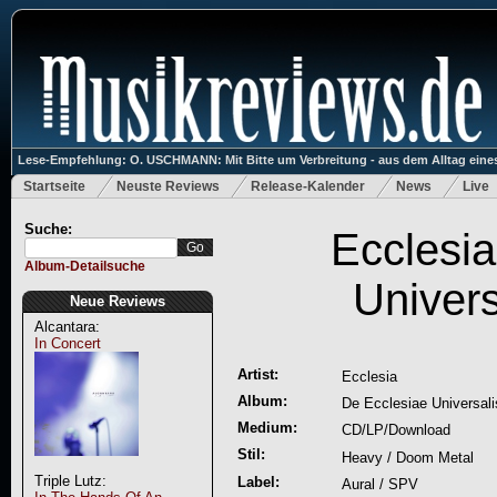
Lese-Empfehlung: O. USCHMANN: Mit Bitte um Verbreitung - aus dem Alltag eines
Startseite
Neuste Reviews
Release-Kalender
News
Live
Suche:
Ecclesia
Album-Detailsuche
Univers
Neue Reviews
Alcantara:
In Concert
Artist:
Ecclesia
Album:
De Ecclesiae Universali
Medium:
CD/LP/Download
Stil:
Heavy / Doom Metal
Triple Lutz:
Label:
Aural / SPV