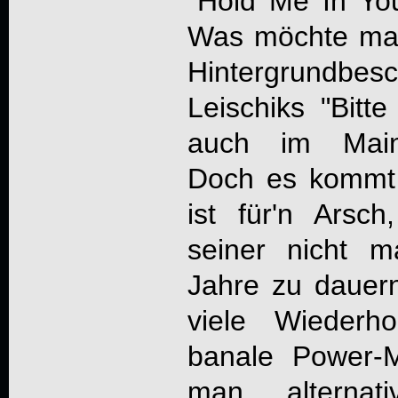
"Hold Me In Yo
Was möchte man
Hintergrundbe
Leischiks "Bitt
auch im Mains
Doch es kommt 
ist für'n Arsch
seiner nicht m
Jahre zu dauern
viele Wiederh
banale Power-
man alternat