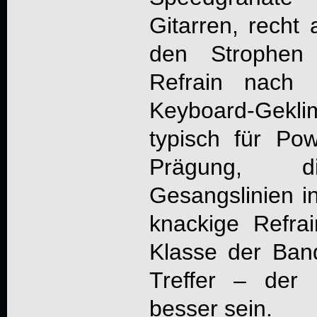
Gitarren, recht
den Strophen
Refrain nach 
Keyboard-Geklim
typisch für Po
Prägung, di
Gesangslinien i
knackige Refra
Klasse der Band
Treffer – der
besser sein.