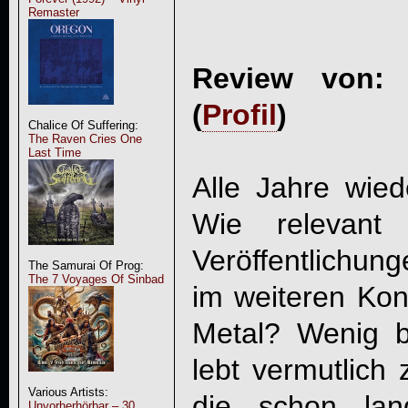
Remaster
Review von: 
(
Profil
)
Chalice Of Suffering:
The Raven Cries One
Last Time
Alle Jahre wie
Wie relevant
Veröffentlich
The Samurai Of Prog:
The 7 Voyages Of Sinbad
im weiteren Ko
Metal? Wenig b
lebt vermutlich
Various Artists:
die schon lan
Unvorherhörbar – 30