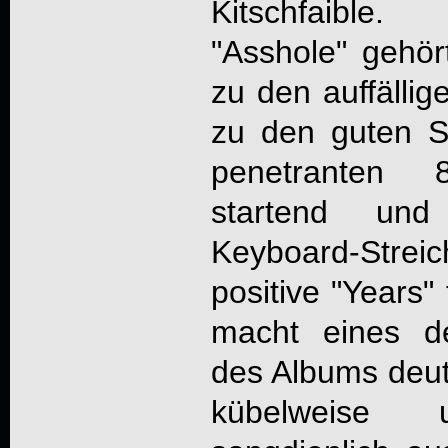
Kitschfaible
"Asshole" gehört
zu den auffällig
zu den guten 
penetranten 8
startend un
Keyboard-Strei
positive "Years"
macht eines d
des Albums deut
kübelweise