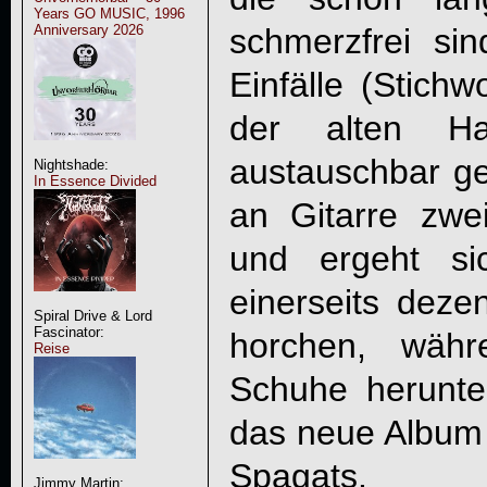
Years GO MUSIC, 1996
Anniversary 2026
schmerzfrei si
Einfälle (Stichw
der alten H
austauschbar ge
Nightshade:
In Essence Divided
an Gitarre zwei
und ergeht si
einerseits deze
Spiral Drive & Lord
Fascinator:
horchen, währ
Reise
Schuhe herunte
das neue Album 
Spagats.
Jimmy Martin: