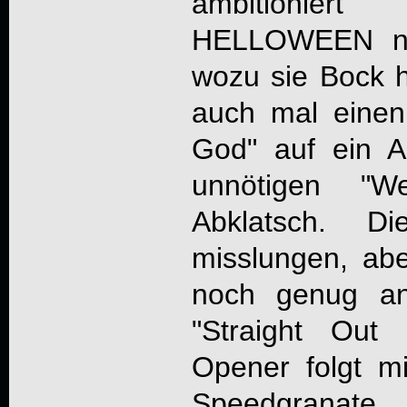
ambitionier
HELLOWEEN nu
wozu sie Bock 
auch mal eine
God" auf ein A
unnötigen "
Abklatsch. Di
misslungen, abe
noch genug an
"Straight Out
Opener folgt m
Speedgranate