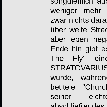
songdienlich a
weniger mehr 
zwar nichts dara
über weite Streck
aber eben neg
Ende hin gibt e
The Fly" ei
STRATOVARIUS 
würde, währen
betitele "Chu
seiner leic
abschließendes H