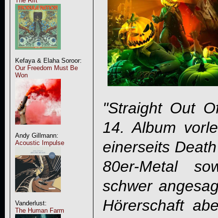
The Rift
Kefaya & Elaha Soroor:
Our Freedom Must Be
Won
"Straight Out Of
14. Album vorle
Andy Gillmann:
einerseits Death
Acoustic Impulse
80er-Metal so
schwer angesagt
Hörerschaft abe
Vanderlust:
The Human Farm