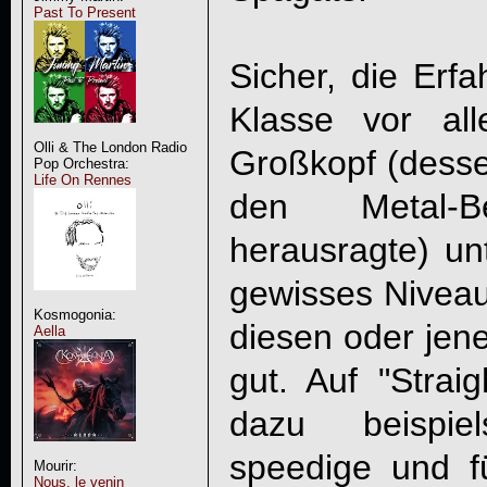
Past To Present
Sicher, die Erf
Klasse vor al
Olli & The London Radio
Großkopf (desse
Pop Orchestra:
Life On Rennes
den Metal-B
herausragte) unt
gewisses Niveau
Kosmogonia:
diesen oder jen
Aella
gut. Auf "Strai
dazu beispie
speedige und fü
Mourir:
Nous, le venin