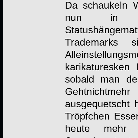
Da schaukeln W
nun in i
Statushängema
Trademarks s
Alleinstel
karikaturesken 
sobald man de
Gehtnichtmeh
ausgequetscht h
Tröpfchen Esse
heute mehr 