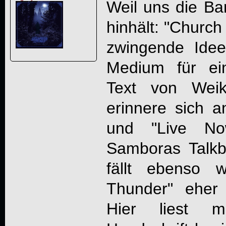
Weil uns die Ban
hinhält: "Churc
zwingende Idee 
Medium für ein
Text von Wei
erinnere sich 
und "Live Now
Samboras Talkbo
fällt ebenso 
Thunder" eher 
Hier liest m