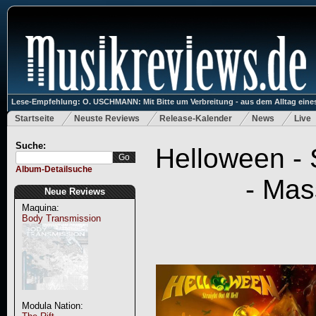
Lese-Empfehlung: O. USCHMANN: Mit Bitte um Verbreitung - aus dem Alltag eines
Startseite
Neuste Reviews
Release-Kalender
News
Live
Suche:
Helloween - S
Album-Detailsuche
- Ma
Neue Reviews
Maquina:
Body Transmission
Modula Nation: