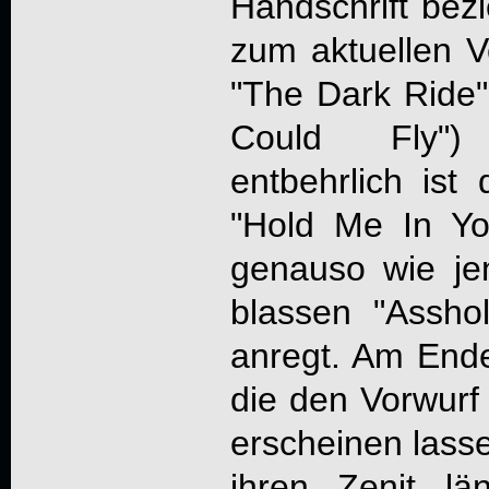
Handschrift be
zum aktuellen V
"The Dark Ride"-
Could Fly")
entbehrlich ist
"Hold Me In Yo
genauso wie je
blassen "Assh
anregt. Am Ende
die den Vorwurf 
erscheinen las
ihren Zenit lä