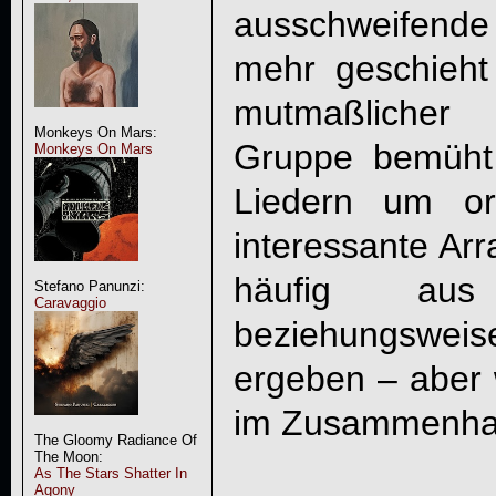
ausschweifend
mehr geschieht
mutmaßlicher
Monkeys On Mars:
Gruppe bemüht
Monkeys On Mars
Liedern um or
interessante Ar
häufig aus 
Stefano Panunzi:
Caravaggio
beziehungsweis
ergeben – aber 
im Zusammenhan
The Gloomy Radiance Of
The Moon:
As The Stars Shatter In
Agony