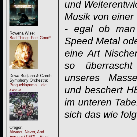
und Weiterentwic
Musik von ein
- egal ob man
Rowena Wise:
Bad Things Feel Good*
Speed Metal ode
eine Art Nische
so überrasch
unseres Masse
Dewa Budjana & Czech
Symphony Orchestra:
PragueNayama – die
und beschert 
zweite
im unteren Tabell
sich das wie folg
Oregon:
Always, Never, And
Forever (1992) – Vinyl-