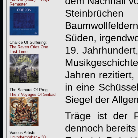
dem Nachhall v
Remaster
Steinbrüch
Baumwollfelde
Süden, irgendw
Chalice Of Suffering:
19. Jahrhundert,
The Raven Cries One
Last Time
Musikgeschichte
Jahren rezitiert
in eine Schüsse
The Samurai Of Prog:
The 7 Voyages Of Sinbad
Siegel der Allgem
Träge ist der 
dennoch bereits
Various Artists:
Unvorherhörbar – 30