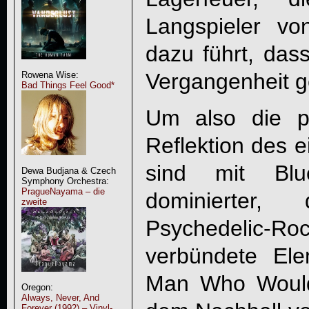
Langspieler v
dazu führt, das
Vergangenheit g
Rowena Wise:
Bad Things Feel Good*
Um also die phi
Reflektion des e
sind mit Blu
Dewa Budjana & Czech
Symphony Orchestra:
PragueNayama – die
dominierter,
zweite
Psychedelic-R
verbündete El
Man Who Would
Oregon:
Always, Never, And
Forever (1992) – Vinyl-