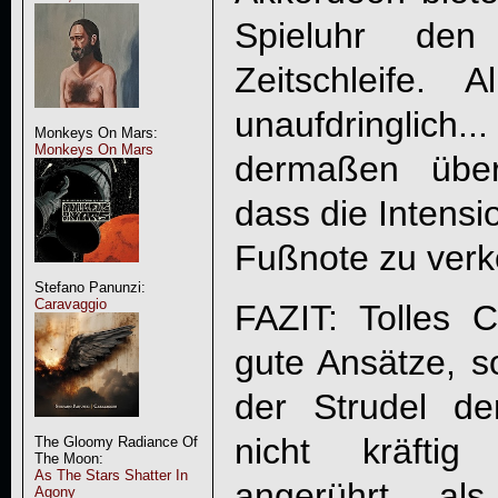
Spieluhr de
Zeitschleife. 
unaufdringlich..
Monkeys On Mars:
Monkeys On Mars
dermaßen übert
dass die Intensi
Fußnote zu ver
Stefano Panunzi:
Caravaggio
FAZIT: Tolles C
gute Ansätze, s
der Strudel de
nicht kräfti
The Gloomy Radiance Of
The Moon:
As The Stars Shatter In
angerührt, a
Agony