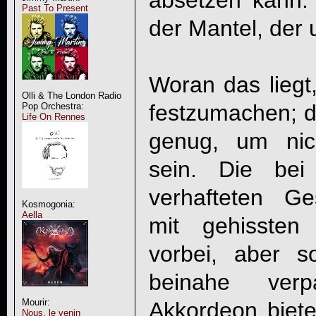
absetzen kann. 
Past To Present
der Mantel, der 
Woran das liegt,
Olli & The London Radio
festzumachen; di
Pop Orchestra:
Life On Rennes
genug, um nic
sein. Die be
verhafteten G
Kosmogonia:
Aella
mit gehissten
vorbei, aber 
beinahe ver
Mourir:
Akkordeon biete
Nous, le venin