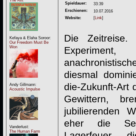
The Rift
Spieldauer:
33:39
Erschienen:
10.07.2016
Website:
[
Link
]
Die Zeitreise. 
Kefaya & Elaha Soroor:
Our Freedom Must Be
Won
Experimen
anachronistis
diesmal dominie
die-Zukunft-Art d
Andy Gillmann:
Acoustic Impulse
Gewittern, br
jubilierenden W
eher die Sel
Vanderlust:
The Human Farm
Lagerfeuer, 