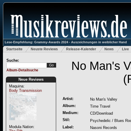
Lese-Empfehlung: Grammy-Awards 2024 - Auszeichnungen in weiblicher Hand
Startseite
Neuste Reviews
Release-Kalender
News
Live
Suche:
No Man's Va
Album-Detailsuche
(
Neue Reviews
Maquina:
Body Transmission
Artist:
No Man's Valley
Album:
Time Travel
Medium:
CD/Download
Stil:
Psychedelic / Blues Ro
Modula Nation:
Label:
Nasoni Records