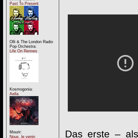
Past To Present
Olli & The London Radio
Pop Orchestra:
Life On Rennes
Kosmogonia:
Aella
Das erste – al
Mourir:
Nous, le venin