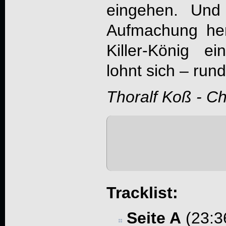
eingehen. Un
Aufmachung her
Killer-König ei
lohnt sich – run
Thoralf Koß - C
Tracklist:
Seite A
(23:3