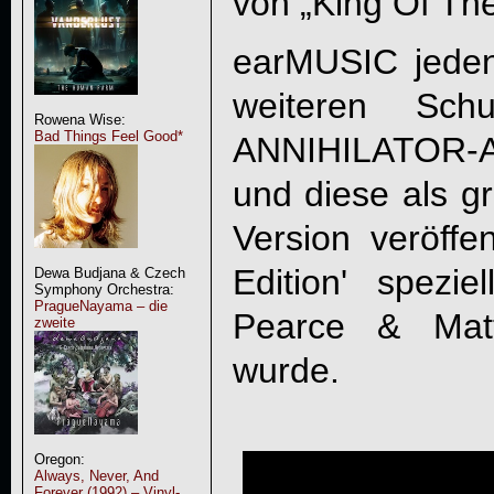
von „King Of The 
earMUSIC jedenf
weiteren Sc
Rowena Wise:
Bad Things Feel Good*
ANNIHILATOR
-
und diese als gr
Version veröffen
Edition' spezi
Dewa Budjana & Czech
Symphony Orchestra:
PragueNayama – die
Pearce & Mat
zweite
wurde.
Oregon:
Always, Never, And
Forever (1992) – Vinyl-