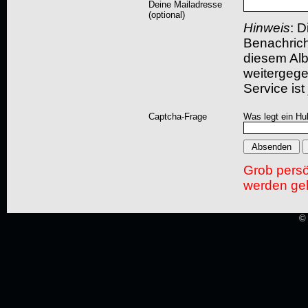
Deine Mailadresse
(optional)
Hinweis
: D
Benachric
diesem Albu
weitergegeb
Service ist
Captcha-Frage
Was legt ein Hu
Grob pers
werden gel
© 