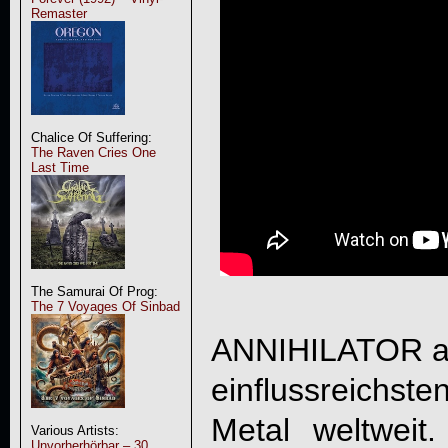
Remaster
Chalice Of Suffering:
The Raven Cries One
Last Time
The Samurai Of Prog:
The 7 Voyages Of Sinbad
ANNIHILATOR au
einflussreichst
Metal weltweit
Various Artists:
Unvorherhörbar – 30