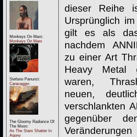
dieser Reihe i
Ursprünglich im
gilt es als d
Monkeys On Mars:
Monkeys On Mars
nachdem
ANNI
zu einer Art Thr
Heavy Metal 
waren, Thrash
Stefano Panunzi:
Caravaggio
neuen, deutli
verschlankten
A
gegenüber den
The Gloomy Radiance Of
The Moon:
Veränderungen
As The Stars Shatter In
Agony