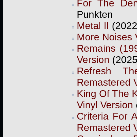
For The De
Punkten
Metal II
(2022
More Noises V
Remains (199
Version
(2025
Refresh T
Remastered V
King Of The K
Vinyl Version
Criteria For
Remastered V