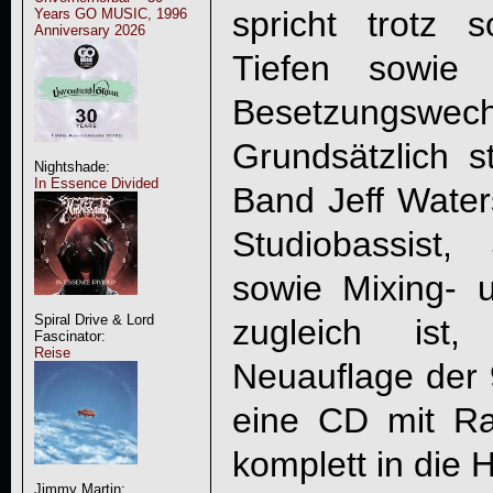
spricht trotz
Years GO MUSIC, 1996
Anniversary 2026
Tiefen sowie
Besetzungsw
Grundsätzlich s
Nightshade:
In Essence Divided
Band Jeff Waters
Studiobassist,
sowie Mixing- 
Spiral Drive & Lord
zugleich is
Fascinator:
Reise
Neuauflage der 
eine CD mit Rar
komplett in die
Jimmy Martin: