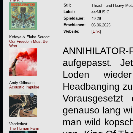
The Rift
Stil:
Thrash- und Heavy-Meta
Label:
earMUSIC
Spieldauer:
49:29
Erschienen:
06.06.2025
Website:
[
Link
]
Kefaya & Elaha Soroor:
Our Freedom Must Be
Won
ANNIHILATOR
aufgepasst. Je
Loden wiede
Andy Gillmann:
Headbanging zur
Acoustic Impulse
Vorausgesetzt
genauso lang wie
man wild kopsch
Vanderlust:
The Human Farm