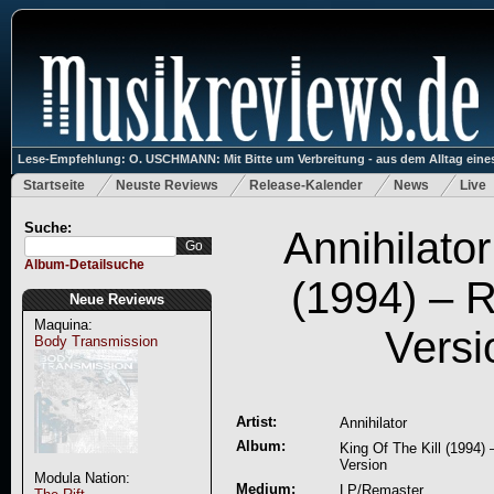
Lese-Empfehlung: O. USCHMANN: Mit Bitte um Verbreitung - aus dem Alltag eines
Startseite
Neuste Reviews
Release-Kalender
News
Live
Suche:
Annihilator
Album-Detailsuche
(1994) – 
Neue Reviews
Maquina:
Versi
Body Transmission
Artist:
Annihilator
Album:
King Of The Kill (1994)
Version
Modula Nation:
Medium:
LP/Remaster