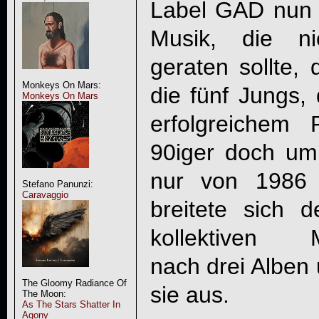
Label GAD nu
Musik, die ni
geraten sollte, 
Monkeys On Mars:
die fünf Jungs, 
Monkeys On Mars
erfolgreichem
90iger doch um
nur von 1986 
Stefano Panunzi:
Caravaggio
breitete sich d
kollektiven M
nach drei Alben 
The Gloomy Radiance Of
sie aus.
The Moon:
As The Stars Shatter In
Agony