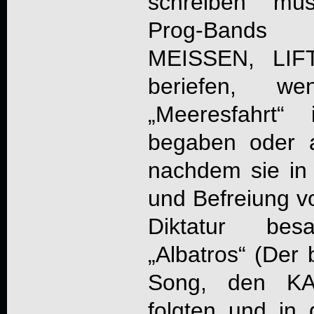
schreiben müs
Prog-Band
MEISSEN, LIF
beriefen, w
„Meeresfahrt“
begaben oder 
nachdem sie in 
und Befreiung v
Diktatur be
„Albatros“ (Der 
Song, den KAR
folgten und in