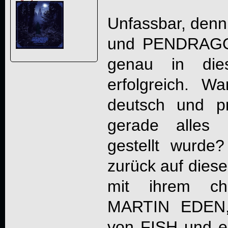
Unfassbar, den
und PENDRAGO
genau in die
erfolgreich. W
deutsch und p
gerade alles 
gestellt wurde
zurück auf dies
mit ihrem cha
MARTIN EDEN,
von FISH und e