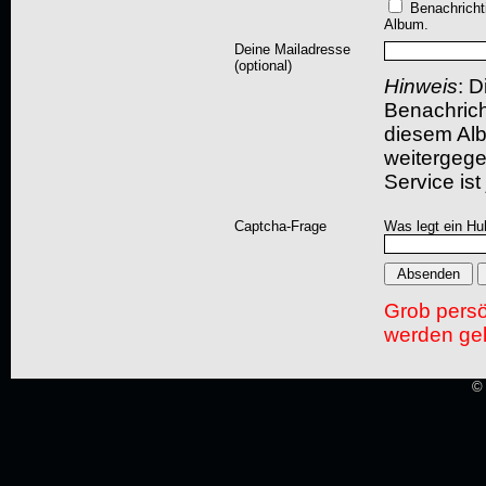
Benachricht
Album.
Deine Mailadresse
(optional)
Hinweis
: D
Benachric
diesem Albu
weitergegeb
Service ist
Captcha-Frage
Was legt ein Hu
Grob pers
werden gel
© 