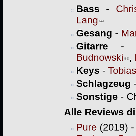
Bass
-
Chr
Lang
Gesang
-
Mar
Gitarre
Budnowski
,
Keys
-
Tobia
Schlagzeug
Sonstige
- Ch
Alle Reviews d
Pure
(2019) -