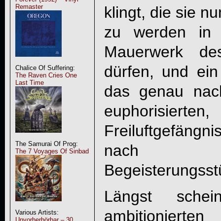
Remaster
klingt, die sie 
zu werden in d
Mauerwerk de
dürfen, und ein
Chalice Of Suffering:
The Raven Cries One
Last Time
das genau nac
euphorisierten,
Freiluftgefän
The Samurai Of Prog:
nach i
The 7 Voyages Of Sinbad
Begeisterungsst
Längst schei
ambitionierte
Various Artists:
Unvorherhörbar – 30