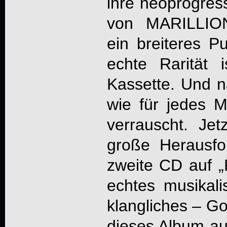
ihre neoprogress
von MARILLION
ein breiteres P
echte Rarität 
Kassette. Und na
wie für jedes M
verrauscht. Jet
große Herausf
zweite CD auf „
echtes musikal
klangliches – Go
dieses Album au