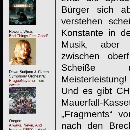
Bürger sich a
verstehen sche
Konstante in de
Rowena Wise:
Bad Things Feel Good*
Musik, aber
zwischen oberf
Scheiße un
Dewa Budjana & Czech
Meisterleistung!
Symphony Orchestra:
PragueNayama – die
zweite
Und es gibt
CH
Mauerfall-Kas
„Fragments“ vo
Oregon:
nach den Brec
Always, Never, And
Forever (1992) – Vinyl-