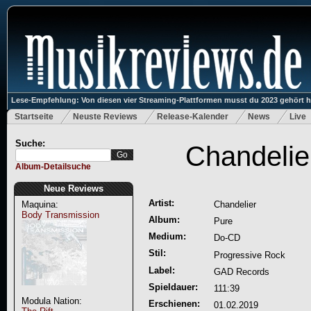
Lese-Empfehlung: Von diesen vier Streaming-Plattformen musst du 2023 gehört 
Startseite
Neuste Reviews
Release-Kalender
News
Live
Suche:
Chandelie
Album-Detailsuche
Neue Reviews
Artist:
Maquina:
Chandelier
Body Transmission
Album:
Pure
Medium:
Do-CD
Stil:
Progressive Rock
Label:
GAD Records
Spieldauer:
111:39
Modula Nation:
Erschienen:
01.02.2019