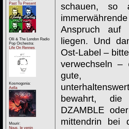
schauen, so 
Past To Present
immerwährend
Anspruch auf e
liegen. Und da
Olli & The London Radio
Pop Orchestra:
Life On Rennes
Ost-Label – bitt
verwechseln – 
gute, an
Kosmogonia:
unterhaltenswe
Aella
bewahrt, di
DZAMBLE oder
mittendrin bei 
Mourir:
Nous, le venin