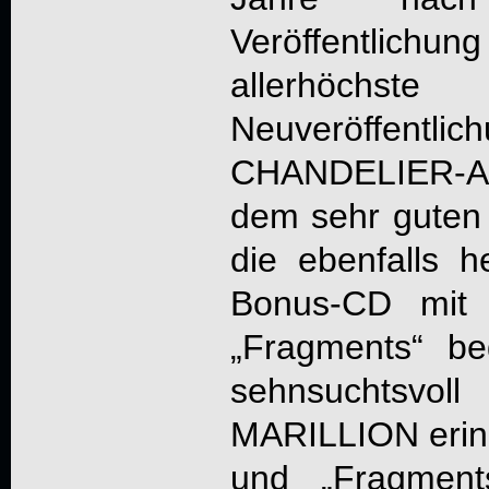
Veröffentlichu
allerhöchs
Neuveröffentlic
CHANDELIER
-
dem sehr gute
die ebenfalls h
Bonus-CD mit 
„Fragments“ beg
sehnsuchtsvol
MARILLION erinn
und „Fragment