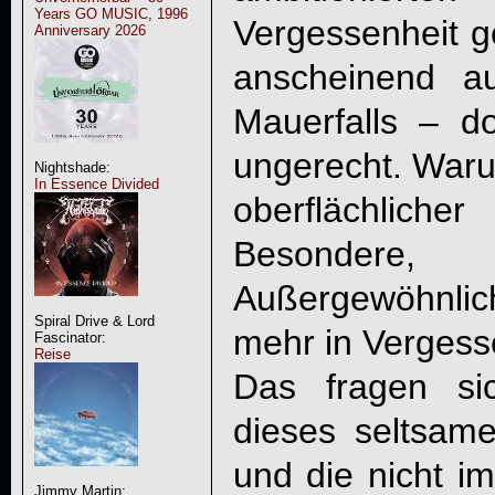
Years GO MUSIC, 1996
Vergessenheit g
Anniversary 2026
anscheinend a
Mauerfalls – d
ungerecht. Waru
Nightshade:
In Essence Divided
oberflächlich
Besondere, 
Außergewöhnli
Spiral Drive & Lord
mehr in Vergess
Fascinator:
Reise
Das fragen si
dieses seltsam
und die nicht i
Jimmy Martin: