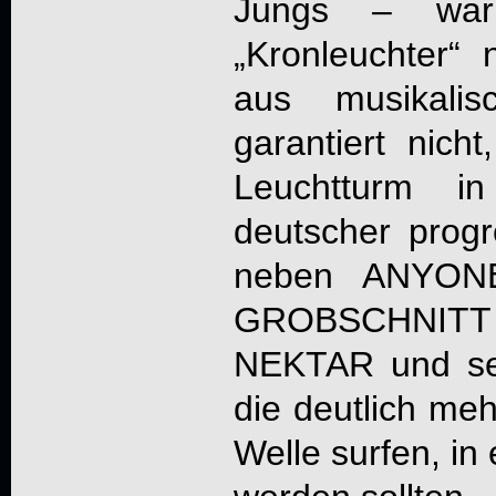
Jungs – wa
„Kronleuchter“
aus musikalis
garantiert nich
Leuchtturm i
deutscher progr
neben ANYON
GROBSCHNIT
NEKTAR und se
die deutlich me
Welle surfen, i