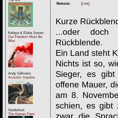
The Rift
Website:
[
Link
]
Kurze Rückblend
...oder doch
Kefaya & Elaha Soroor:
Our Freedom Must Be
Rückblende.
Won
Ein Land steht K
Nichts ist so, w
Sieger, es gibt 
Andy Gillmann:
Acoustic Impulse
offene Mauer, di
am 8. November
schien, es gibt
Vanderlust:
zwar die Sprach
The Human Farm