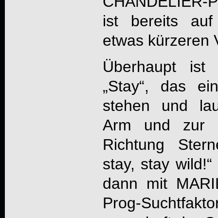
CHANDELIER
-P
ist bereits au
etwas kürzeren V
Überhaupt ist
„Stay“, das ei
stehen und lau
Arm und zur F
Richtung Stern
stay, stay wild!
dann mit MARI
Prog-Suchtfakto