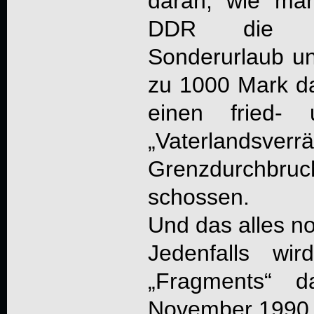
daran, wie man
DDR die Ma
Sonderurlaub un
zu 1000 Mark da
einen fried- u
„Vaterlandsverr
Grenzdurchbr
schossen.
Und das alles no
Jedenfalls wi
„Fragments“ 
November 1990 ve