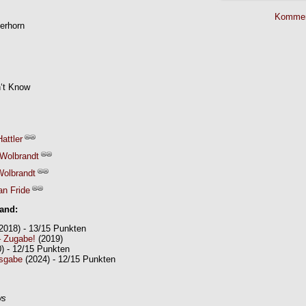
Kommen
erhorn
n‘t Know
attler
 Wolbrandt
Wolbrandt
an Fride
Band:
2018) - 13/15 Punkten
– Zugabe!
(2019)
) - 12/15 Punkten
usgabe
(2024) - 12/15 Punkten
ws