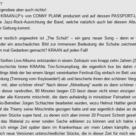
z?
irgendwie aber auch nichts!
e
KRAAN
-LP‘s von CONNY PLANK produziert und auf dessen PASSPORT-Labe
iche Jazz-Rock-Ausrichtung der Band, welche natürlich auch bei diesem Alb
ur Geltung kommt.
er textlich ungewohnt ist „The Schuh“ – ein ganz neuer Song – denn er
der ein anschauliches Bild zur immensen Bedeutung der Schuhe zeichnet
hon mal Gedanken gemacht?
KRAAN
auf jeden Fall!
fünften Live-Albums entstanden in einem Zeitraum von knapp zehn Jahren (2
eschichte hinter
KRAAN
s Trio-Schrumpfung, die eigentlich live bis dahin
rdings blieb der bei einem längst vereinbarten Festival-Gig einfach im Bett un
eidung (Trennung vom Keyboarder!) ab und bescherte ihnen den schönen Verg
 mit, aber schöner ohne!“ Nach dieser „Abtreibung“ wurde es dann schöner 
dieser randvollen, 80 Minuten langen CD lässt daran nicht einen einzige
der alle Konzerte mitschnitt, die dann aufwändig in minutiöser Feinarbeit
o-Betreiber Jürgen Schlachter bearbeitet wurden, wozu Helmut Hattler gerührt
uf die Thierry seine Mitschnitte gezogen hatte und war eigentlich dabei a
sten Stücke super fand, zu denen sich aber immer 20 Prozent Schrott gesel
g, das Material zu einer runden Sache editieren zu können und ich hakte 
d ich einige Zeit später dann im Krankenhaus um mein Leben kämpfte, g
lich neue Versionen unterschiedlicher Stücke, die in dieser Zeit für mich wi