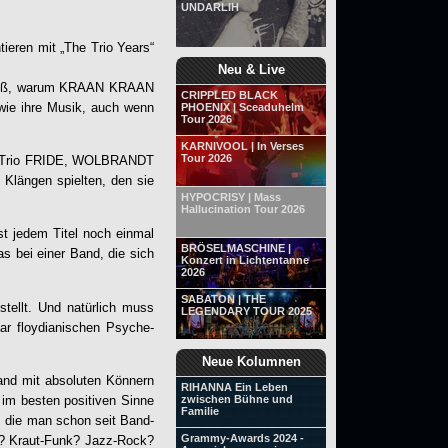
UNDARLIH
ieren mit „
The Trio Years
“
Neu & Live
iß, warum
KRAAN
KRAAN
CRIPPLED BLACK
 wie ihre Musik, auch wenn
PHOENIX | Sceaduhelm
Tour 2026
KARNIVOOL | In Verses
Tour 2026
as Trio FRIDE, WOLBRANDT
 Klängen spielten, den sie
HYPOCRISY | Mass
Hallucination Tour 2026
t jedem Titel noch einmal
BRÖSELMASCHINE |
s bei einer Band, die sich
Konzert in Lichtentanne
2026
SABATON | THE
stellt. Und natürlich muss
LEGENDARY TOUR 2025
ar floydianischen Psyche-
Neue Kolumnen
and mit absoluten Könnern
RIHANNA Ein Leben
 im besten positiven Sinne
zwischen Bühne und
Familie
, die man schon seit Band-
Grammy-Awards 2024 -
k? Kraut-Funk? Jazz-Rock?