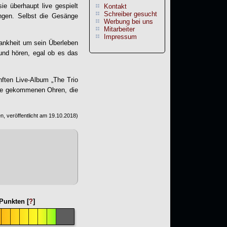
ie überhaupt live gespielt
Kontakt
Schreiber gesucht
lingen. Selbst die Gesänge
Werbung bei uns
Mitarbeiter
Impressum
ankheit um sein Überleben
und hören, egal ob es das
nften Live-Album „
The Trio
ahre gekommenen Ohren, die
, veröffentlicht am
19.10.2018
)
Punkten [
?
]