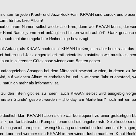
hrichten für jeden Kraut- und Jazz-Rock-Fan:
KRAAN
sind zurück und präsent
samt fünftes Live-Album!
ierbei ihrem Namen selbst wieder alle Ehre, denn wer
KRAAN
kennt, der we
der Band-Name „vorne hart anfängt und hinten weich aufhört“. Ganz genauso
en auch mal die umgekehrte Reihenfolge bevorzugt.
auf Anfang, als
KRAAN
noch nicht
KRAAN
hießen, sich aber bereits als d
hatten und Jazz angereichert mit orientalisch-asiatisch-weltmusikalischen
lbum in allererster Güteklasse wieder zum Besten geben.
umfangreichen Ansagen bei dem Mitschnitt bewahrt wurden, in denen zu fas
wird, auf welchem Album er enthalten ist und in welchem Jahr er entstand, wa
 natürlich mehr als informativ ist.
 zu den Titeln gibt es zu hören, auch
KRAAN
selbst wird ausgiebig vorge
 ersten Stunde“ gespielt werden – „Holiday am Marterhorn“ noch mit ein pa
erdeutlich klar:
KRAAN
haben sich zwar konsequent zu einer großartigen B
Musik, die fantastischen Kompositionen und die ungebremste Spielfreude sind
chslungsreichtum pur mit wenig Gesang und herrlichen Instrumental-Einlagen
en kann und worüber sich
KRAAN
immer wieder lustig machten: Kraut-Roc