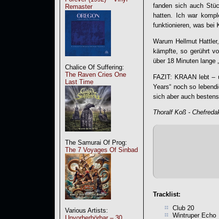
fanden sich auch Stück
Remaster
hatten. Ich war kompl
funktionieren, was bei
Warum Hellmut Hattler
kämpfte, so gerührt vo
über 18 Minuten lange 
Chalice Of Suffering:
The Raven Cries One
FAZIT:
KRAAN
lebt – 
Last Time
Years
“ noch so lebend
sich aber auch bestens 
Thoralf Koß - Chefreda
The Samurai Of Prog:
The 7 Voyages Of Sinbad
Tracklist:
Club 20
Various Artists:
Wintruper Echo
Unvorherhörbar – 30