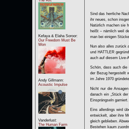
The Rift
Sind das herrliche Nac
ihr neues, schon insge
Natürlich machen sie h
heißt – nämlich weil 
Kefaya & Elaha Soroor:
man bei einigen Stück
Our Freedom Must Be
Won
Nun also alles zurück 
und HATTLER gegründet 
auch auf diesem Live-A
Schön, dass auch die 
der Bezug hergestellt 
im Jahre 1970 gründete,
Andy Gillmann:
Acoustic Impulse
Nicht nur die Ansagen
danach ein „Stück der
Einsprängseln garniert.
Eins allerdings wird üb
entwickelt, aber ihre 
Vanderlust:
gleich geblieben. Abwe
The Human Farm
Bestehen kaum zuordn