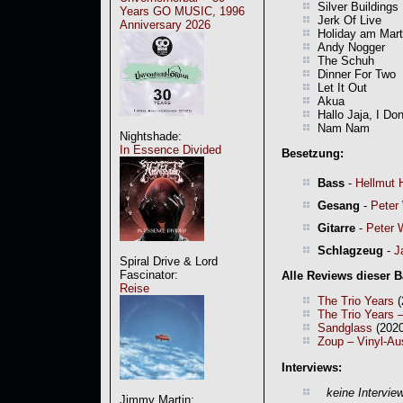
Silver Buildings
Years GO MUSIC, 1996
Jerk Of Live
Anniversary 2026
Holiday am Mart
Andy Nogger
The Schuh
Dinner For Two
Let It Out
Akua
Hallo Jaja, I Do
Nam Nam
Nightshade:
In Essence Divided
Besetzung:
Bass
-
Hellmut H
Gesang
-
Peter
Gitarre
-
Peter 
Schlagzeug
-
J
Spiral Drive & Lord
Fascinator:
Alle Reviews dieser 
Reise
The Trio Years
(
The Trio Years 
Sandglass
(2020
Zoup – Vinyl-A
Interviews:
keine Intervie
Jimmy Martin: