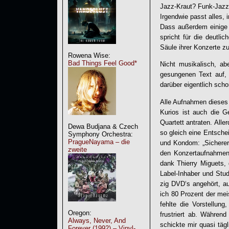
Jazz-Kraut? Funk-Jaz
Irgendwie passt alles, 
Dass außerdem einig
spricht für die deutl
Säule ihrer Konzerte z
Rowena Wise:
Bad Things Feel Good*
Nicht musikalisch, ab
gesungenen Text auf, 
darüber eigentlich sc
Alle Aufnahmen dieses 
Kurios ist auch die G
Quartett antraten. Alle
Dewa Budjana & Czech
so gleich eine Entsch
Symphony Orchestra:
PragueNayama – die
und Kondom: „Sicherer
zweite
den Konzertaufnahmen 
dank Thierry Miguets, 
Label-Inhaber und Studi
zig DVD‘s angehört, a
ich 80 Prozent der mei
fehlte die Vorstellun
Oregon:
frustriert ab. Währen
Always, Never, And
schickte mir quasi täg
Forever (1992) – Vinyl-