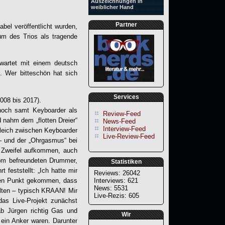
Auszeichnungen in
weiblicher Hand
Partner
l veröffentlicht wurden,
um des Trios als tragende
 wartet mit einem deutsch
. Wer bitteschön hat sich
Services
008 bis 2017).
 noch samt Keyboarder als
Review-Feed
d nahm dem „flotten Dreier“
News-Feed
Interview-Feed
leich zwischen Keyboarder
Live-Review-Feed
– und der „Ohrgasmus“ bei
n Zweifel aufkommen, auch
 vom befreundeten Drummer,
Statistiken
 feststellt: „Ich hatte mir
Reviews: 26042
n den Punkt gekommen, dass
Interviews: 621
News: 5531
lten – typisch
KRAAN
! Mir
Live-Rezis: 605
das Live-Projekt zunächst
ab Jürgen richtig Gas und
Wir
e ein Anker waren. Darunter