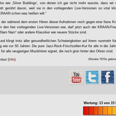
e wie ‚Silver Buildings‘, von denen ich gar nicht mehr wusste, dass wir s
ett gerührt davon, weil sie in den vorliegenden Live-Versionen so vital k
KRAAN
schon was heißen will.“
, der während dem ersten Hören dieser Aufnahmen noch gegen eine fiese Kr
n den hier vorliegenden Live-Versionen war, darf jetzt auch der
KRAAN
-Fre
„Nam Nam“ oder andere Klassiker wie neuere Stücke sind.
und klingt trotz aller gesundheitlichen Schwierigkeiten auf ihrem nunmehr fü
ig wie vor 50 Jahren. Die pure Jazz-Rock-Frischzellen-Kur für alle in die J
für alle neugierigen Musikhörer eignet, die noch grün hinter den Ohren sind.
kteur
(
Info
)
(Review 7870x gelesen
Wertung:
13
von
15