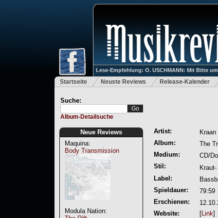
Lese-Empfehlung: O. USCHMANN: Mit Bitte um Ve
Startseite
Neuste Reviews
Release-Kalender
Suche:
Album-Detailsuche
Artist:
Neue Reviews
Kraan
Album:
Maquina:
The Tr
Body Transmission
Medium:
CD/Do
Stil:
Kraut-
Label:
Bassb
Spieldauer:
79:59
Erschienen:
12.10
Modula Nation:
Website:
[
Link
]