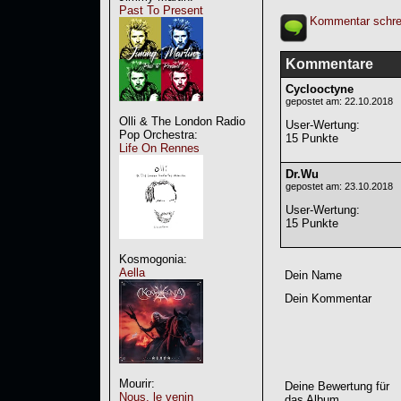
Past To Present
Kommentar schre
Kommentare
Cyclooctyne
gepostet am: 22.10.2018
Olli & The London Radio
User-Wertung
:
Pop Orchestra:
15 Punkte
Life On Rennes
Dr.Wu
gepostet am: 23.10.2018
User-Wertung
:
15 Punkte
Kosmogonia:
Aella
Dein Name
Dein Kommentar
Mourir:
Deine Bewertung für
Nous, le venin
das Album